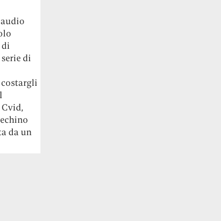
i audio
olo
 di
serie di
costargli
l
 Cvid,
Pechino
ta da un