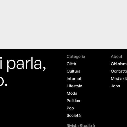
i parla,
Categorie
About
Città
Chi siam
o.
Cultura
Contatti
Internet
Mediaki
Lifestyle
Jobs
Moda
Politica
Pop
Società
Rivista Studio è