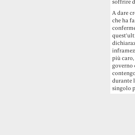
soffrire 
studia le marmotte ha aperto un canale
OnlyFans tutto dedicato alle marmotte
A dare cr
OnlyMarms (si chiama proprio così) è
che ha fa
gratuito, pubblica «contenuti non
conferme
censurati di marmotte dalle Montagne
quest’ul
Rocciose» e accetta mance per la buona
dichiaraz
causa della scienza.
inframezz
più caro,
Le ondate di caldo potrebbero far
aumentare il prezzo del cibo più della
governo c
guerra in Iran e della crisi nello Stretto
contengon
di Hormuz
Addirittura un punto
durante 
percentuale di inflazione alimentare in
singolo p
più, un aumento del costo del cibo che
nel 2027 rischia di arrivare al 3 per cento.
Il ristorante Trippa ha tolto dal menù i
suoi due piatti più celebri perché troppe
persone prendevano solo quelli per
fotografarli
L'ha spiegato lo chef Diego