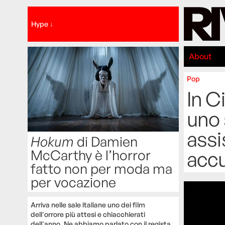
Hype ↓
About
Pop
In C
uno 
assi
Hokum
di Damien
McCarthy è l’horror
accu
fatto non per moda ma
per vocazione
Arriva nelle sale italiane uno dei film
dell'orrore più attesi e chiacchierati
dell'anno. Ne abbiamo parlato con il regista