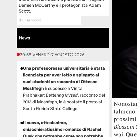
Damien McCarthy e il protagonista Adam
Scott.
di
Elisa Giudici
News ↓
20:58 VENERDÌ 7 AGOSTO 2026
Una professoressa universitaria è stata
licenziata per aver letto e spiegato ai
suoi studenti un racconto di Ottessa
Moshfegh
È successo a Vinita
Prabhakar:
Bettering Myself
, racconto del
2013 di Moshfegh, le è costato il posto al
Nonostant
South Florida State College.
(almeno i
prossimi 
Il nuovo, attesissimo,
B
lossom
chiacchieratissimo romanzo di Rachel
wai.
Ques
Cusk che potrebbe come non potrebbe