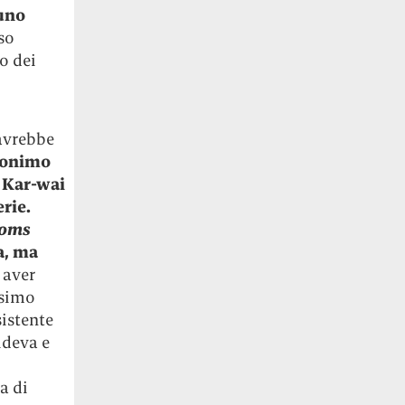
 uno
so
o dei
vrebbe
donimo
a Kar-wai
rie.
soms
ta, ma
 aver
ssimo
sistente
ideva e
a di