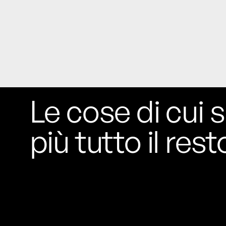
Rossi, per provare a sfuggire alle
tendenze dettate da Instagram anche
sulla ristorazione.
Il Pentagono ha improvvisamente
cambiato il modo in cui conta i morti e i
feriti nella guerra in Iran
Pare su
richiesta diretta dalla Casa Bianca.
Risultato: 4 morti "in meno" e circa 600
Le cose di cui s
feriti in più.
più tutto il rest
Fred Again ha passato 50 ore
consecutive in livestream su YouTube
per completare il suo nuovo mixtape
Lo
ha fatto insieme al collettivo LATIN
MAFIA, registrato tutto a Città del
Messico e intitolato (didascalicamente
ma efficacemente) 9 months & 50 hours.