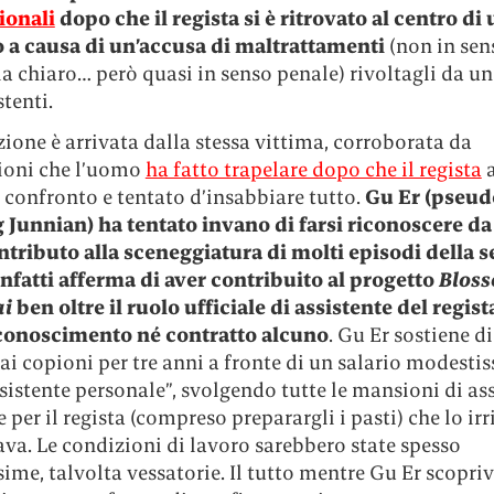
ionali
dopo che il regista si è ritrovato al centro di
 a causa di un’accusa di maltrattamenti
(non in sen
ia chiaro… però quasi in senso penale) rivoltagli da un
stenti.
zione è arrivata dalla stessa vittima, corroborata da
zioni che l’uomo
ha fatto trapelare dopo che il regista
a
l confronto e tentato d’insabbiare tutto.
Gu Er (pseu
 Junnian) ha tentato invano di farsi riconoscere d
ntributo alla sceneggiatura di molti episodi della se
nfatti afferma di aver contribuito al progetto
Blos
i
ben oltre il ruolo ufficiale di assistente del regis
conoscimento né contratto alcuno
.
Gu Er
sostiene di
ai copioni per tre anni a fronte di un salario modesti
istente personale”, svolgendo tutte le mansioni di as
 per il regista (compreso preparargli i pasti) che lo irr
va. Le condizioni di lavoro sarebbero state spesso
sime, talvolta vessatorie. Il tutto mentre
Gu Er
scopriv