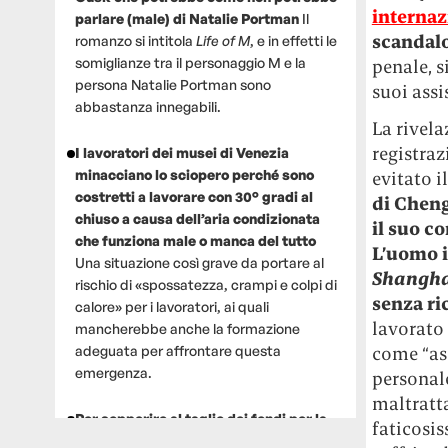
internaz
parlare (male) di Natalie Portman
Il
scandalo
romanzo si intitola
Life of M
, e in effetti le
somiglianze tra il personaggio M e la
penale, s
persona Natalie Portman sono
suoi assi
abbastanza innegabili.
La rivela
registra
I lavoratori dei musei di Venezia
minacciano lo sciopero perché sono
evitato i
costretti a lavorare con 30° gradi al
di Cheng
chiuso a causa dell’aria condizionata
il suo co
che funziona male o manca del tutto
L’uomo i
Una situazione così grave da portare al
Shangha
rischio di «spossatezza, crampi e colpi di
senza ri
calore» per i lavoratori, ai quali
lavorato 
mancherebbe anche la formazione
adeguata per affrontare questa
come “ass
emergenza.
personale
maltratta
Per sopperire al taglio dei fondi per la
faticosis
ricerca, un gruppo di scienziati che