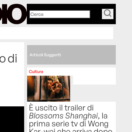
_
o di
Articoli Suggeriti
Cultura
È uscito il trailer di
Blossoms Shanghai
, la
prima serie tv di Wong
Kar-wai che arriva dopo