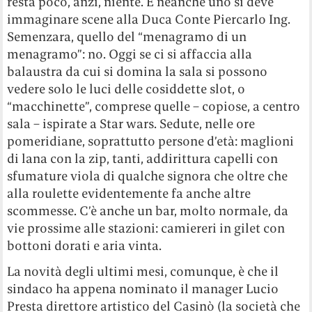
resta poco, anzi, niente. E neanche uno si deve
immaginare scene alla Duca Conte Piercarlo Ing.
Semenzara, quello del “menagramo di un
menagramo”: no. Oggi se ci si affaccia alla
balaustra da cui si domina la sala si possono
vedere solo le luci delle cosiddette slot, o
“macchinette”, comprese quelle – copiose, a centro
sala – ispirate a Star wars. Sedute, nelle ore
pomeridiane, soprattutto persone d’età: maglioni
di lana con la zip, tanti, addirittura capelli con
sfumature viola di qualche signora che oltre che
alla roulette evidentemente fa anche altre
scommesse. C’è anche un bar, molto normale, da
vie prossime alle stazioni: camiereri in gilet con
bottoni dorati e aria vinta.
La novità degli ultimi mesi, comunque, è che il
sindaco ha appena nominato il manager Lucio
Presta direttore artistico del Casinò (la società che