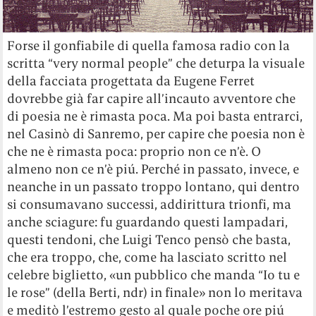
Forse il gonfiabile di quella famosa radio con la
scritta “very normal people” che deturpa la visuale
della facciata progettata da Eugene Ferret
dovrebbe già far capire all’incauto avventore che
di poesia ne è rimasta poca. Ma poi basta entrarci,
nel Casinò di Sanremo, per capire che poesia non è
che ne è rimasta poca: proprio non ce n’è. O
almeno non ce n’è piú. Perché in passato, invece, e
neanche in un passato troppo lontano, qui dentro
si consumavano successi, addirittura trionfi, ma
anche sciagure: fu guardando questi lampadari,
questi tendoni, che Luigi Tenco pensò che basta,
che era troppo, che, come ha lasciato scritto nel
celebre biglietto, «un pubblico che manda “Io tu e
le rose” (della Berti, ndr) in finale» non lo meritava
e meditò l’estremo gesto al quale poche ore piú