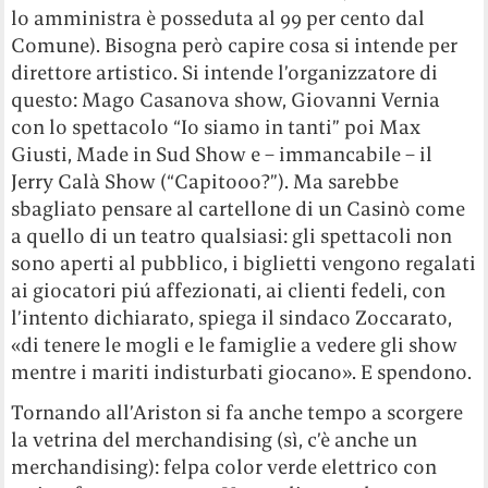
lo amministra è posseduta al 99 per cento dal
Comune). Bisogna però capire cosa si intende per
direttore artistico. Si intende l’organizzatore di
questo: Mago Casanova show, Giovanni Vernia
con lo spettacolo “Io siamo in tanti” poi Max
Giusti, Made in Sud Show e – immancabile – il
Jerry Calà Show (“Capitooo?”). Ma sarebbe
sbagliato pensare al cartellone di un Casinò come
a quello di un teatro qualsiasi: gli spettacoli non
sono aperti al pubblico, i biglietti vengono regalati
ai giocatori piú affezionati, ai clienti fedeli, con
l’intento dichiarato, spiega il sindaco Zoccarato,
«di tenere le mogli e le famiglie a vedere gli show
mentre i mariti indisturbati giocano». E spendono.
Tornando all’Ariston si fa anche tempo a scorgere
la vetrina del merchandising (sì, c’è anche un
merchandising): felpa color verde elettrico con