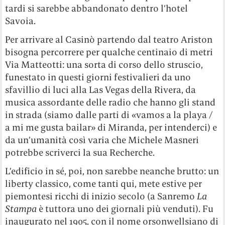
tardi si sarebbe abbandonato dentro l’hotel
Savoia.
Per arrivare al Casinò partendo dal teatro Ariston
bisogna percorrere per qualche centinaio di metri
Via Matteotti: una sorta di corso dello struscio,
funestato in questi giorni festivalieri da uno
sfavillio di luci alla Las Vegas della Rivera, da
musica assordante delle radio che hanno gli stand
in strada (siamo dalle parti di «vamos a la playa /
a mi me gusta bailar» di Miranda, per intenderci) e
da un’umanità così varia che Michele Masneri
potrebbe scriverci la sua Recherche.
L’edificio in sé, poi, non sarebbe neanche brutto: un
liberty classico, come tanti qui, mete estive per
piemontesi ricchi di inizio secolo (a Sanremo
La
Stampa
è tuttora uno dei giornali più venduti). Fu
inaugurato nel 1905, con il nome orsonwellsiano di