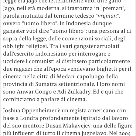
legge era
jago
che letteralmente vuol dire gallo.
Jago, nell’età moderna, si trasforma in “preman”,
parola mutuata dal termine tedesco “
vrijman
”,
ovvero “uomo libero”. In Indonesia dunque
gangster vuol dire “uomo libero”; una persona al di
sopra della legge, delle convenzioni sociali, degli
obblighi religiosi. Tra i vari gangster arruolati
dall’esercito indonesiano per interrogare e
uccidere i comunisti si distinsero particolarmente
due ragazzi che all’epoca vendevano biglietti per il
cinema nella città di Medan, capoluogo della
provincia di Sumatra settentrionale. I loro nomi
sono Anwar Congo e Adi Zulkadry. Ed è qui che
cominciamo a parlare di cinema.
Joshua Oppenheimer è un regista americano con
base a Londra profondamente ispirato dal lavoro
del suo mentore Dusan Makavejev, una delle figure
più influenti di tutto il cinema jugoslavo. Nel 2004