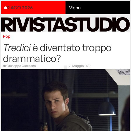
9 AGO 2026
Menu
Pop
Tredici
è diventato troppo
drammatico?
di
Giuseppe Giordano
21 Maggio 2018