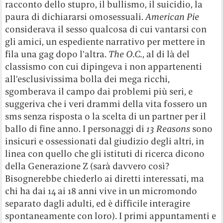
racconto dello stupro, il bullismo, il suicidio, la
paura di dichiararsi omosessuali.
American Pie
considerava il sesso qualcosa di cui vantarsi con
gli amici, un espediente narrativo per mettere in
fila una gag dopo l’altra.
The O.C.
, al di là del
classismo con cui dipingeva i non appartenenti
all’esclusivissima bolla dei mega ricchi,
sgomberava il campo dai problemi più seri, e
suggeriva che i veri drammi della vita fossero un
sms senza risposta o la scelta di un partner per il
ballo di fine anno. I personaggi di
13 Reasons
sono
insicuri e ossessionati dal giudizio degli altri, in
linea con quello che gli istituti di ricerca dicono
della Generazione Z (sarà davvero così?
Bisognerebbe chiederlo ai diretti interessati, ma
chi ha dai 14 ai 18 anni vive in un micromondo
separato dagli adulti, ed è difficile interagire
spontaneamente con loro). I primi appuntamenti e