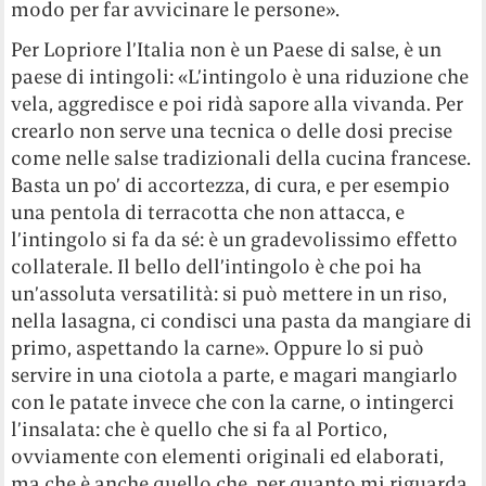
modo per far avvicinare le persone».
Per Lopriore l’Italia non è un Paese di salse, è un
paese di intingoli: «L’intingolo è una riduzione che
vela, aggredisce e poi ridà sapore alla vivanda. Per
crearlo non serve una tecnica o delle dosi precise
come nelle salse tradizionali della cucina francese.
Basta un po’ di accortezza, di cura, e per esempio
una pentola di terracotta che non attacca, e
l’intingolo si fa da sé: è un gradevolissimo effetto
collaterale. Il bello dell’intingolo è che poi ha
un’assoluta versatilità: si può mettere in un riso,
nella lasagna, ci condisci una pasta da mangiare di
primo, aspettando la carne». Oppure lo si può
servire in una ciotola a parte, e magari mangiarlo
con le patate invece che con la carne, o intingerci
l’insalata: che è quello che si fa al Portico,
ovviamente con elementi originali ed elaborati,
ma che è anche quello che, per quanto mi riguarda,