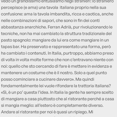
vedo un grandissimo entusiasmo negli stranieri: lo straniero
percepisce (e ama) una tavola italiana proprio nella sua
confusione: ama la tavola imbandita, ricca e caotica, anche
nelle combinazioni di sapori, che sono in fin dei conti
abbastanza anarchiche. Ferran Adrià, pur rivoluzionando le
tecniche, non ha mai cambiato la struttura tradizionale del
pasto spagnolo: mangiare da lui era come mangiare in un
tapas bar. Ha preservato e rappresentato una forma, però
ha cambiato i contenuti. In Italia, purtroppo, abbiamo preso
di volta in volta molte forme che non c’entravano niente con
noi: quello che sto cercando di fare è mettere in evidenza e
mantenere un costume che è il nostro. Solo a quel punto
posso cominciare a cucinare davvero». Ma quindi
fondamentalmente lei vuole rifondare la trattoria italiana?
«Sì, è un po’ questa l’idea. In Italia la gente ha sempre scelto
di mangiare a casa piuttosto che al ristorante perché a casa
si mangia meglio: all’estero è completamente diverso.
Andare al ristorante per noi è quasi un ripiego. Mi