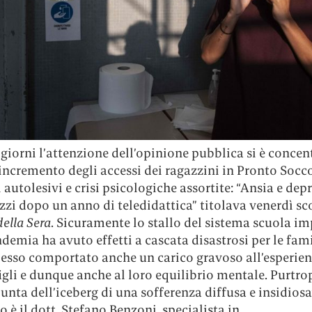
 giorni l’attenzione dell’opinione pubblica si è concen
incremento degli accessi dei ragazzini in Pronto Socc
autolesivi e crisi psicologiche assortite: “Ansia e dep
azzi dopo un anno di teledidattica” titolava venerdì sco
della Sera
. Sicuramente lo stallo del sistema scuola i
demia ha avuto effetti a cascata disastrosi per le fami
esso comportato anche un carico gravoso all’esperien
figli e dunque anche al loro equilibrio mentale. Purtr
punta dell’iceberg di una sofferenza diffusa e insidiosa”
o è il dott. Stefano Benzoni, specialista in