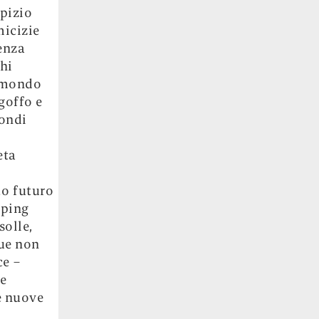
ipizio
micizie
ienza
hi
l mondo
goffo e
mondi
ieta
to futuro
pping
solle,
que non
e –
he
e nuove