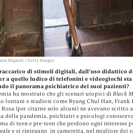
iana Bagnoli / Getty Images
raccarico di stimoli digitali, dall’uso didattico d
 a quello ludico di telefonini e videogiochi sta
do il panorama psichiatrico dei suoi pazienti?
mia ha mostrato che gli scenari utopici di
Black M
o lontani e studiosi come Byung Chul Han, Frank 
Rosa (per citarne solo alcuni) ne avevano scritto a
a della pandemia, psichiatri e psicologi conoscev
ema di teen e pre-teen che perdono ogni interesse pe
ale e si ripiegano in cameretta, nel migliore dei c