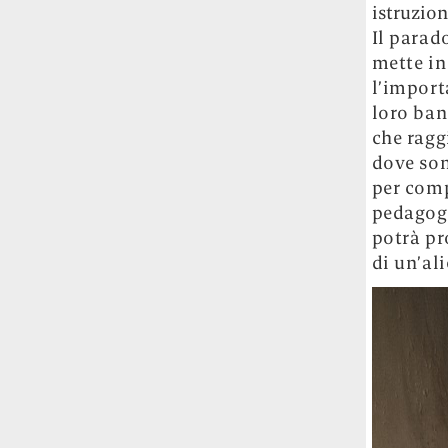
Universitat Autònoma de Barcelona: aree
istruzion
con più verde, meno popolate e lontane
Il parad
dal centro stanno diventando le più
mette in
appetibili. E costose.
l’import
loro ban
L’unica pasticceria al mondo che ha il
che ragg
permesso dello Studio Ghibli per fare
dove son
dolcetti di Totoro è quella della cognata
di Hayao Miyazaki
Si chiama Shiro-
per comp
Hige’s Cream Puff Factory e ne produce
pedagogi
pochissimi alla volta: accaparrarseli è
potrà pr
difficile quasi come riuscire a visitare il
di un’al
Ghibli Park.