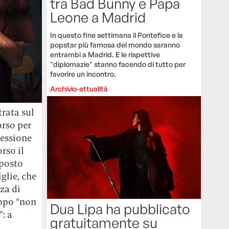
tra Bad Bunny e Papa
Leone a Madrid
In questo fine settimana il Pontefice e la
popstar più famosa del mondo saranno
entrambi a Madrid. E le rispettive
"diplomazie" stanno facendo di tutto per
favorire un incontro.
Archivio-attualità
trata sul
orso per
ressione
rso il
mposto
glie, che
za di
oppo “non
Dua Lipa ha pubblicato
: a
gratuitamente su