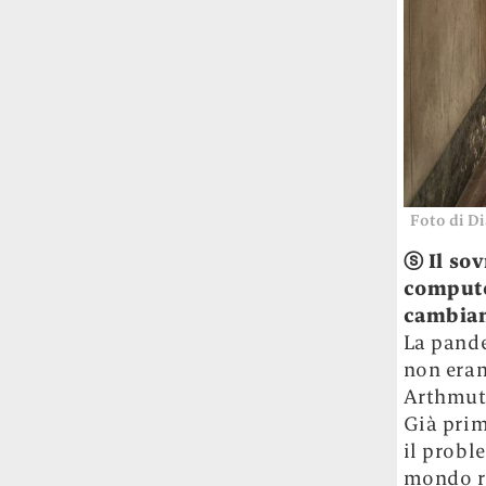
Foto di D
ⓢ
Il sov
computer
cambian
La pande
non eran
Arthmut 
Già prim
il probl
mondo re