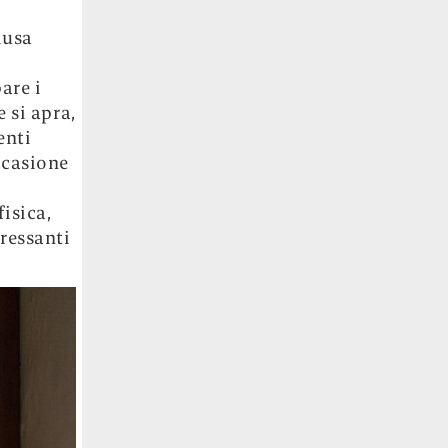
iusa
are i
 si apra,
enti
ccasione
isica,
pressanti