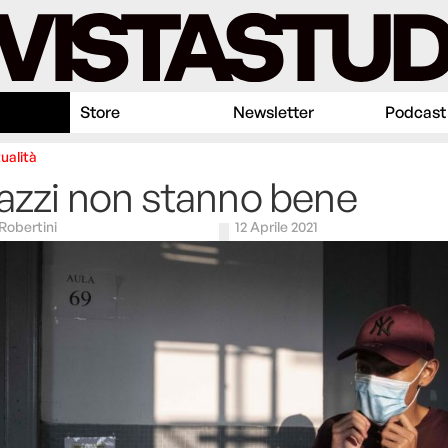
Store
Newsletter
Podcast
ualità
gazzi non stanno bene
Robertini
12 Aprile 2021