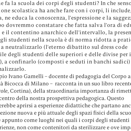
ne fa la scuola dei corpi degli studenti? In che sens
one scolastica ha anche fare con i corpi, li include,
a, ne educa la conoscenza, l’espressione e la saggez
o dovremmo constatare che fatta salva l’ora di e
 e il contentino anarchico dell’intervallo, la prese
gli studenti nella scuola è di norma ridotta a prat
a neutralizzarlo (l’eterno dibattito sul dress code
le degli studenti delle superiori e delle divise per 
, a confinarlo (composti e seduti in banchi sadici)
alizzarlo.
pio Ivano Gamelli – docente di pedagogia del Corpo a
à Bicocca di Milano – racconta in un suo libro recente
role
, Cortina), della straordinaria importanza di rimett
 centro della nostra prospettiva pedagogica. Questo
erebbe aprirsi a esperienze didattiche che partano an
zione nuova e più attuale degli spazi fisici della scuo
e appunto come luoghi nei quali i corpi degli student
rienze, non come contenitori da sterilizzare e ove imp