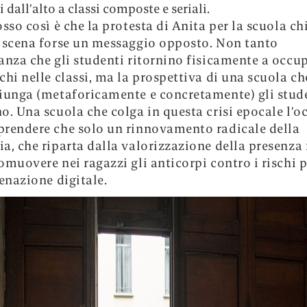
i dall’alto a classi composte e seriali.
osso così è che la protesta di Anita per la scuola ch
 scena forse un messaggio opposto. Non tanto
anza che gli studenti ritornino fisicamente a occup
chi nelle classi, ma la prospettiva di una scuola che
iunga (metaforicamente e concretamente) gli stud
o. Una scuola che colga in questa crisi epocale l’o
rendere che solo un rinnovamento radicale della
a, che riparta dalla valorizzazione della presenza f
omuovere nei ragazzi gli anticorpi contro i rischi 
ienazione digitale.