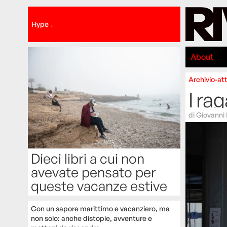
Hype ↓
About
Archivio-att
I ra
di
Giovanni 
Dieci libri a cui non
avevate pensato per
queste vacanze estive
Con un sapore marittimo e vacanziero, ma
non solo: anche distopie, avventure e