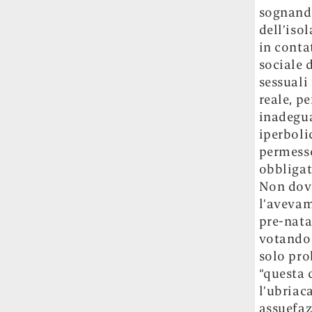
sognando
dell’iso
in conta
sociale 
sessuali
reale, p
inadegua
iperboli
permesso
obbligat
Non dovr
l’avevam
pre-nata
votando 
solo pro
“questa 
l’ubriac
assuefaz