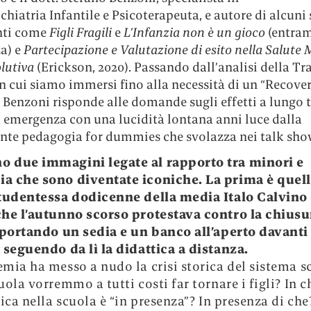
hiatria Infantile e Psicoterapeuta, e autore di alcuni 
nti come
Figli Fragili
e
L’Infanzia non è un gioco
(entram
a) e
Partecipazione e Valutazione di esito nella Salute
olutiva
(Erickson, 2020). Passando dall’analisi della T
n cui siamo immersi fino alla necessità di un “Recove
, Benzoni risponde alle domande sugli effetti a lungo
a emergenza con una lucidità lontana anni luce dalla
ante pedagogia for dummies che svolazza nei talk sho
no due immagini legate al rapporto tra minori e
a che sono diventate iconiche. La prima è quell
tudentessa dodicenne della media Italo Calvino 
he l’autunno scorso protestava contro la chiusu
 portando un sedia e un banco all’aperto davanti
 seguendo da lì la didattica a distanza.
mia ha messo a nudo la crisi storica del sistema sc
uola vorremmo a tutti costi far tornare i figli? In 
tica nella scuola è “in presenza”? In presenza di ch