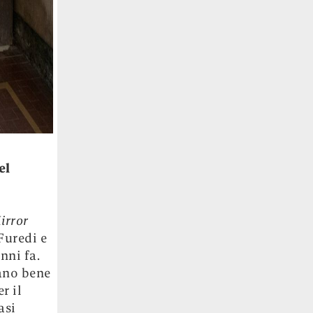
el
irror
Furedi e
nni fa.
ano bene
r il
asi