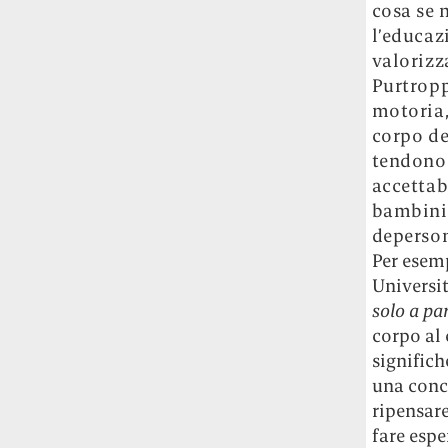
cosa se 
Fred Again ha passato 50 ore
consecutive in livestream su YouTube
l’educazi
per completare il suo nuovo mixtape
Lo
valorizz
ha fatto insieme al collettivo LATIN
Purtropp
MAFIA, registrato tutto a Città del
motoria,
Messico e intitolato (didascalicamente
corpo de
ma efficacemente) 9 months & 50 hours.
tendono 
accettabi
I Massive Attack sono stati banditi a
bambini)
vita da Singapore dopo aver esposto la
bandiera della Palestina durante un
deperson
concerto
Prima di essere espulsi hanno
Per esem
subìto perquisizioni e il sequestro dei
Universit
passaporti. «Un'esperienza surreale», l'ha
solo a pa
definita la band.
corpo al
significh
La crisi climatica sta causando un
una conce
nuovo tipo di gentrificazione e stavolta
ripensar
la vittima non sarà la città ma la
provincia
Lo dimostra una ricerca della
fare espe