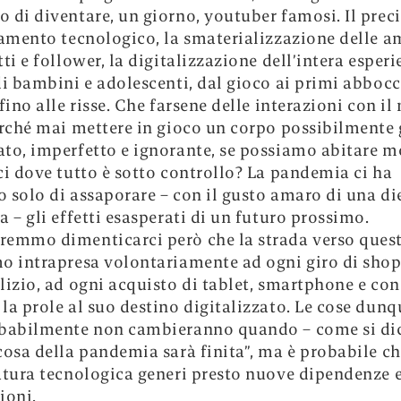
 di diventare, un giorno, youtuber famosi. Il prec
lamento tecnologico, la smaterializzazione delle a
tti e follower, la digitalizzazione dell’intera esper
di bambini e adolescenti, dal gioco ai primi abbocc
 fino alle risse. Che farsene delle interazioni con i
erché mai mettere in gioco un corpo possibilmente 
to, imperfetto e ignorante, se possiamo abitare 
ci dove tutto è sotto controllo? La pandemia ci ha
 solo di assaporare – con il gusto amaro di una d
a – gli effetti esasperati di un futuro prossimo.
emmo dimenticarci però che la strada verso ques
o intrapresa volontariamente ad ogni giro di sho
lizio, ad ogni acquisto di tablet, smartphone e con
la prole al suo destino digitalizzato. Le cose dun
babilmente non cambieranno quando – come si dic
cosa della pandemia sarà finita”, ma è probabile c
atura tecnologica generi presto nuove dipendenze 
ioni.