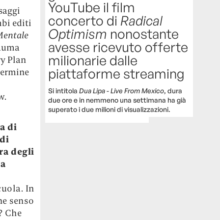
YouTube il film
saggi
concerto di
Radical
bi editi
Optimism
nonostante
 Mentale
avesse ricevuto offerte
rauma
milionarie dalle
ry Plan
piattaforme streaming
 termine
Si intitola
Dua Lipa - Live From Mexico
, dura
w.
due ore e in nemmeno una settimana ha già
superato i due milioni di visualizzazioni.
a di
di
ra degli
 a
uola. In
che senso
e? Che