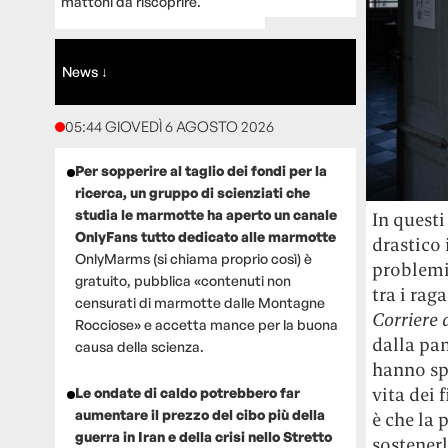
mattoni da riscoprire.
News ↓
05:44 GIOVEDÌ 6 AGOSTO 2026
Per sopperire al taglio dei fondi per la
ricerca, un gruppo di scienziati che
studia le marmotte ha aperto un canale
In questi
OnlyFans tutto dedicato alle marmotte
drastico 
OnlyMarms (si chiama proprio così) è
problemi 
gratuito, pubblica «contenuti non
tra i rag
censurati di marmotte dalle Montagne
Corriere 
Rocciose» e accetta mance per la buona
dalla pan
causa della scienza.
hanno sp
vita dei 
Le ondate di caldo potrebbero far
aumentare il prezzo del cibo più della
è che la 
guerra in Iran e della crisi nello Stretto
sostenerl