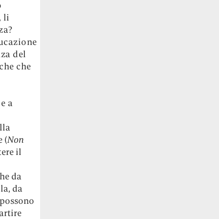
o
 li
za?
ducazione
nza del
iche che
i
 e a
lla
 (
Non
ere il
che da
la, da
i possono
artire