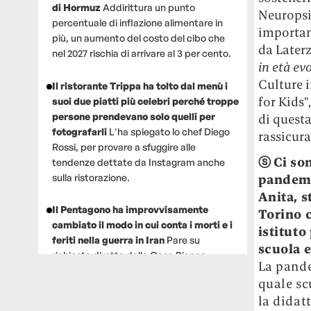
di Hormuz
Addirittura un punto
Neuropsic
percentuale di inflazione alimentare in
importa
più, un aumento del costo del cibo che
da Laterz
nel 2027 rischia di arrivare al 3 per cento.
in età ev
Culture i
Il ristorante Trippa ha tolto dal menù i
for Kids”
suoi due piatti più celebri perché troppe
persone prendevano solo quelli per
di quest
fotografarli
L'ha spiegato lo chef Diego
rassicur
Rossi, per provare a sfuggire alle
ⓢ
Ci so
tendenze dettate da Instagram anche
sulla ristorazione.
pandemi
Anita, s
Il Pentagono ha improvvisamente
Torino c
cambiato il modo in cui conta i morti e i
istituto
feriti nella guerra in Iran
Pare su
scuola e
richiesta diretta dalla Casa Bianca.
La pande
Risultato: 4 morti "in meno" e circa 600
quale sc
feriti in più.
la didat