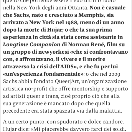
quello che potrebbe essere il suo ultimo ruolo
nella New York degli anni Ottanta.
Non è casuale
che Sachs, nato e cresciuto a Memphis, sia
arrivato a New York nel 1988, meno di un anno
dopo la morte di Hujar; o che la sua prima
esperienza in città sia stata come assistente in
Longtime Companion
di Norman René, film su
un gruppo di newyorkesi «che si confrontavano
con, e affrontavano, il vivere e il morire
attraverso la crisi dell’AIDS», e che fu per lui
«un’esperienza fondamentale»
; o che nel 2009
Sachs abbia fondato Queer|Art, un’organizzazione
artistica no-profit che offre mentorship e supporto
ad artisti queer e trans, cioè proprio ciò che alla
sua generazione è mancato dopo che quella
precedente era stata spazzata via dalla malattia.
A un certo punto, con spudorato e dolce candore,
Hujar dice: «Mi piacerebbe davvero farci dei soldi.