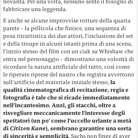
novanta. Per una volta, nessuno sente il bisogno di
fabbricare una leggenda.
E anche se alcune improvvise rotture della quarta
parete – la pellicola che finisce, una sequenza di
posa ritrattistica dei due attori, l’inclusione del set
e della troupe in alcuni istanti prima di una scena,
l’inizio stesso del film con un ciak su Whishaw che
entra nel personaggio – dimostrano una volontà di
ricordare la natura artificiale del tutto, così come
le ripetute riprese del nastro che registra avvertono
sull’artificio del materiale iniziale stesso,
la
qualità cinematografica di recitazione, regia e
fotografia è tale che si ricade immediatamente
nell’incantesimo. Anzi, gli stacchi, oltre a
risvegliare meccanicamente l’interesse degli
spettatori (un po’ come l’uccello urlante a metà
di
Citizen Kane
), sembrano garantire una sorta
di sincerità e semplicità
. Sachs non finge di aver