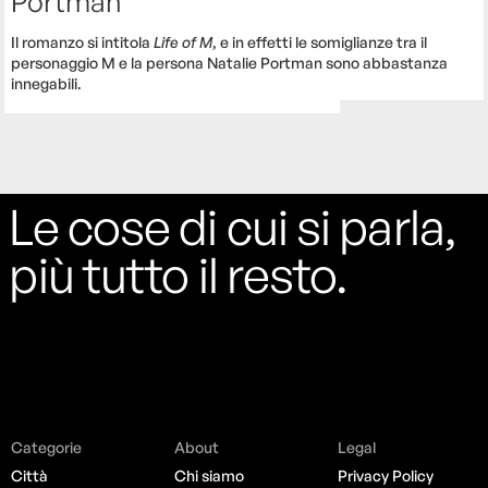
Portman
Il romanzo si intitola
Life of M
, e in effetti le somiglianze tra il
personaggio M e la persona Natalie Portman sono abbastanza
innegabili.
Le cose di cui si parla,
più tutto il resto.
Categorie
About
Legal
Città
Chi siamo
Privacy Policy