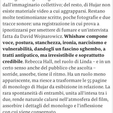
dall’immaginario collettivo; del resto, di Hujar non
esiste materiale video a cui aggrapparsi. Restano
molte testimonianze scritte, poche fotografie e due
tracce sonore: una registrazione in cui prova a
ipnotizzarsi per smettere di fumare e un’intervista
fatta da David Wojnarowicz.
Whishaw compone
voce, postura, stanchezza, ironia, narcisismo e
vulnerabilità, dandogli un fascino sghembo, a
tratti antipatico, ma irresistibile e soprattutto
credibile
. Rebecca Hall, nel ruolo di Linda – e in un
certo senso anche del pubblico che ascolta –
sorride, assorbe, tiene il ritmo. Ha un ruolo meno
appariscente, ma riesce a trasformare le 55 pagine
di monologo di Hujar da esibizione in relazione. La
rara spontaneità di entrambi, unita all’intesa tra i
due, rende naturale calarsi nell’atmosfera del film,
assorbire i dettagli del monologo e l’inflessione
con cui viene consegnato.