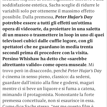
soddisfazione estetica, Sachs sceglie di ridurre le
variabili solo per ottenerne il massimo effetto
possibile. Dalla premessa,
Peter Hujar’s Day
potrebbe essere a tutti gli effetti un’ottima
opera di videoarte, da proiettare in una saletta
di un museo o trasmettere in loop in uno di quei
televisori cubici dalle cuffie logore, con gli
spettatori che ne guardano in media trenta
secondi prima di procedere con la visita.
Persino Whishaw ha detto che «sarebbe
altrettanto valido» come opera museale
. Mi
trovo però in disaccordo, perché
Peter Hujar’s Day
è cinema in senso pieno, classico: da sedersi,
guardare dall’inizio alla fine e godersi, magari
mentre ci si beve un liquore e si fuma a catena,
mimando il protagonista. Nonostante la forte
premessa concettuale, non si esaurisce in essa.
Come dice Sachs stesso, “per me questo film è