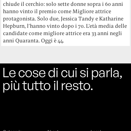
chiude il cerchio: solo sette donne sopra i 60 anni
hanno vinto il premio come Migliore attrice
protagonista. Solo due, Jessica Tandy e Katharine
Hepburn, l’hanno vinto dopo i 70. L’età media delle
candidate come migliore attrice era 33 anni negli
anni Quaranta. Oggi è 44.
Le cose di cui si parla,
più tutto il resto.