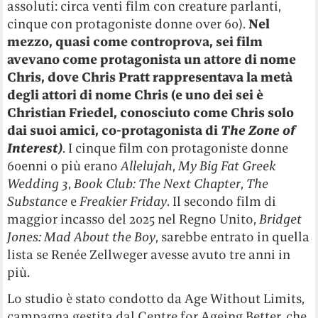
assoluti: circa venti film con creature parlanti,
cinque con protagoniste donne over 60).
Nel
mezzo, quasi come controprova, sei film
avevano come protagonista un attore di nome
Chris, dove Chris Pratt rappresentava la metà
degli attori di nome Chris (e uno dei sei è
Christian Friedel, conosciuto come Chris solo
dai suoi amici, co-protagonista di
The Zone of
Interest)
. I cinque film con protagoniste donne
60enni o più erano
Allelujah
,
My Big Fat Greek
Wedding 3
,
Book Club: The Next Chapter
,
The
Substance
e
Freakier Friday
. Il secondo film di
maggior incasso del 2025 nel Regno Unito,
Bridget
Jones: Mad About the Boy
, sarebbe entrato in quella
lista se Renée Zellweger avesse avuto tre anni in
più.
Lo studio è stato condotto da Age Without Limits,
campagna gestita dal Centre for Ageing Better, che