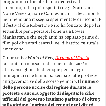
programma ufficiale di uno dei festival
cinematografici più rispettati degli Stati Uniti.
Non è Venezia, non è Cannes, ma il Tribeca non è
nemmeno una rassegna sperimentale di nicchia. È
il festival che Robert De Niro ha fondato dopo l’11
settembre per riportare il cinema a Lower
Manhattan, e che negli anni ha ospitato prime di
film poi diventati centrali nel dibattito culturale
americano.
Come scrive
World of Reel
,
Dreams of Violets
racconta il «massacro di Teheran del 2026»
attraverso gli occhi di cinque personaggi
immaginari che hanno partecipato alle proteste
antigovernative dello scorso gennaio.
Il numero
delle persone uccise dal regime durante le
proteste è ancora oggetto di disputa: le cifre
ufficiali del governo iraniano parlano di oltre 3
mila vittime, le stime dei gruppi per i diritti