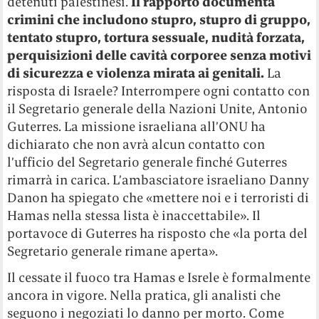
detenuti palestinesi.
Il rapporto documenta
crimini che includono stupro, stupro di gruppo,
tentato stupro, tortura sessuale, nudità forzata,
perquisizioni delle cavità corporee senza motivi
di sicurezza e violenza mirata ai genitali.
La
risposta di Israele? Interrompere ogni contatto con
il Segretario generale della Nazioni Unite, Antonio
Guterres. La missione israeliana all’ONU ha
dichiarato che non avrà alcun contatto con
l’ufficio del Segretario generale finché Guterres
rimarrà in carica. L’ambasciatore israeliano Danny
Danon ha spiegato che «mettere noi e i terroristi di
Hamas nella stessa lista è inaccettabile». Il
portavoce di Guterres ha risposto che «la porta del
Segretario generale rimane aperta».
Il cessate il fuoco tra Hamas e Isrele è formalmente
ancora in vigore. Nella pratica, gli analisti che
seguono i negoziati lo danno per morto. Come