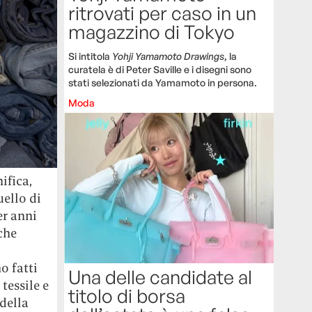
ritrovati per caso in un
magazzino di Tokyo
Si intitola
Yohji Yamamoto Drawings
, la
curatela è di Peter Saville e i disegni sono
stati selezionati da Yamamoto in persona.
Moda
ifica,
uello di
er anni
che
o fatti
Una delle candidate al
tessile e
titolo di borsa
della