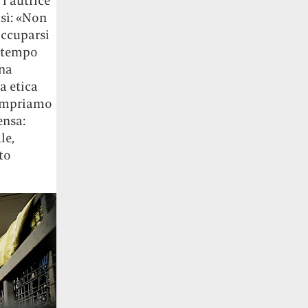
l’autrice
osì: «Non
occuparsi
l tempo
una
a etica
compriamo
ensa:
le,
to