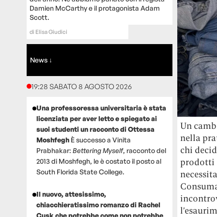
Damien McCarthy e il protagonista Adam
Scott.
di
Elisa Giudici
News ↓
19:28 SABATO 8 AGOSTO 2026
Una professoressa universitaria è stata
licenziata per aver letto e spiegato ai
Un cambi
suoi studenti un racconto di Ottessa
nella pra
Moshfegh
È successo a Vinita
chi deci
Prabhakar:
Bettering Myself
, racconto del
prodotti 
2013 di Moshfegh, le è costato il posto al
South Florida State College.
necessit
Consumar
Il nuovo, attesissimo,
incontrov
chiacchieratissimo romanzo di Rachel
l’esaurim
Cusk che potrebbe come non potrebbe