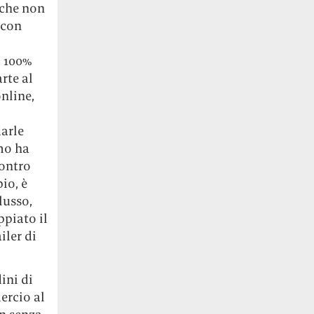
 che non
 con
l 100%
rte al
online,
darle
smo ha
contro
io, è
lusso,
ppiato il
iler di
ini di
ercio al