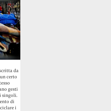
critta da
 un certo
tesso
ano gesti
 singoli.
ento di
ciclare i