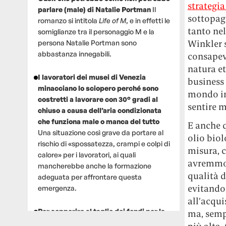
strategia
parlare (male) di Natalie Portman
Il
sottopag
romanzo si intitola
Life of M
, e in effetti le
tanto nel
somiglianze tra il personaggio M e la
Winkler 
persona Natalie Portman sono
abbastanza innegabili.
consapevo
natura et
I lavoratori dei musei di Venezia
business 
minacciano lo sciopero perché sono
mondo in
costretti a lavorare con 30° gradi al
sentire m
chiuso a causa dell’aria condizionata
che funziona male o manca del tutto
E anche q
Una situazione così grave da portare al
olio biol
rischio di «spossatezza, crampi e colpi di
misura, c
calore» per i lavoratori, ai quali
avremmo 
mancherebbe anche la formazione
qualità d
adeguata per affrontare questa
evitandoc
emergenza.
all’acqui
Per sopperire al taglio dei fondi per la
ma, sempl
ricerca, un gruppo di scienziati che