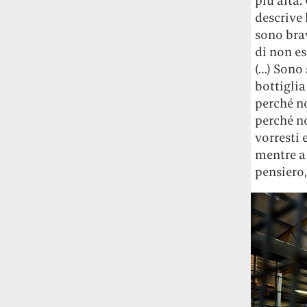
più alta.
studia le marmotte ha aperto un canale
descrive 
OnlyFans tutto dedicato alle marmotte
sono bra
OnlyMarms (si chiama proprio così) è
di non es
gratuito, pubblica «contenuti non
(…) Sono 
censurati di marmotte dalle Montagne
bottigli
Rocciose» e accetta mance per la buona
causa della scienza.
perché n
perché no
Le ondate di caldo potrebbero far
vorresti 
aumentare il prezzo del cibo più della
mentre a 
guerra in Iran e della crisi nello Stretto
pensiero,
di Hormuz
Addirittura un punto
percentuale di inflazione alimentare in
più, un aumento del costo del cibo che
nel 2027 rischia di arrivare al 3 per cento.
Il ristorante Trippa ha tolto dal menù i
suoi due piatti più celebri perché troppe
persone prendevano solo quelli per
fotografarli
L'ha spiegato lo chef Diego