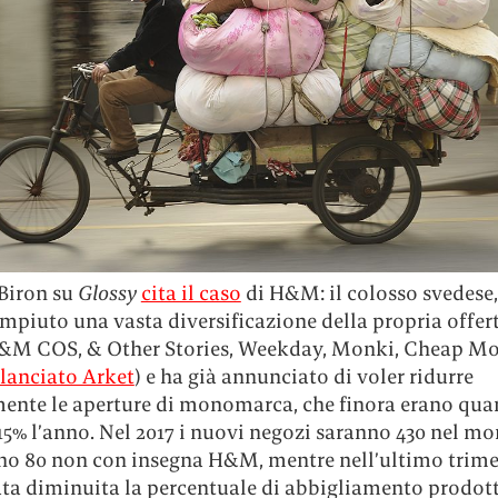
Biron su
Glossy
cita il caso
di H&M: il colosso svedese, 
mpiuto una vasta diversificazione della propria offer
&M COS, & Other Stories, Weekday, Monki, Cheap M
 lanciato Arket
) e ha già annunciato di voler ridurre
ente le aperture di monomarca, che finora erano quan
15% l’anno. Nel 2017 i nuovi negozi saranno 430 nel mo
no 80 non con insegna H&M, mentre nell’ultimo trime
tata diminuita la percentuale di abbigliamento prodot