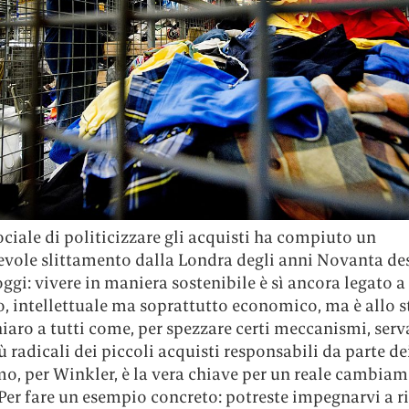
ociale di politicizzare gli acquisti ha compiuto un
evole slittamento dalla Londra degli anni Novanta des
ggi: vivere in maniera sostenibile è sì ancora legato a
o, intellettuale ma soprattutto economico, ma è allo s
aro a tutti come, per spezzare certi meccanismi, serv
 radicali dei piccoli acquisti responsabili da parte dei
mo, per Winkler, è la vera chiave per un reale cambiam
Per fare un esempio concreto: potreste impegnarvi a ri