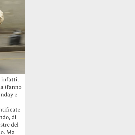
infatti,
ta (fanno
onday e
tificate
ndo, di
stre del
to. Ma