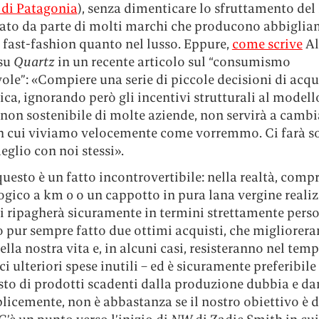
 di Patagonia
), senza dimenticare lo sfruttamento del
ato da parte di molti marchi che producono abbiglia
 fast-fashion quanto nel lusso. Eppure,
come scrive
Al
su
Quartz
in un recente articolo sul “consumismo
le”: «Compiere una serie di piccole decisioni di acqu
ica, ignorando però gli incentivi strutturali al modell
non sostenibile di molte aziende, non servirà a cambia
 cui viviamo velocemente come vorremmo. Ci farà s
eglio con noi stessi».
uesto è un fatto incontrovertibile: nella realtà, comp
ogico a km 0 o un cappotto in pura lana vergine reali
i ripagherà sicuramente in termini strettamente perso
pur sempre fatto due ottimi acquisti, che migliorera
ella nostra vita e, in alcuni casi, resisteranno nel tem
i ulteriori spese inutili – ed è sicuramente preferibile
sto di prodotti scadenti dalla produzione dubbia e d
icemente, non è abbastanza se il nostro obiettivo è d