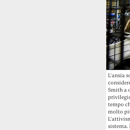
Rossi, per provare a sfuggire alle
tendenze dettate da Instagram anche
sulla ristorazione.
Il Pentagono ha improvvisamente
cambiato il modo in cui conta i morti e i
feriti nella guerra in Iran
Pare su
richiesta diretta dalla Casa Bianca.
Risultato: 4 morti "in meno" e circa 600
feriti in più.
L’ansia s
Fred Again ha passato 50 ore
consecutive in livestream su YouTube
consider
per completare il suo nuovo mixtape
Lo
Smith a o
ha fatto insieme al collettivo LATIN
privilegi
MAFIA, registrato tutto a Città del
tempo chi
Messico e intitolato (didascalicamente
molto più
ma efficacemente) 9 months & 50 hours.
L’attivis
sistema. 