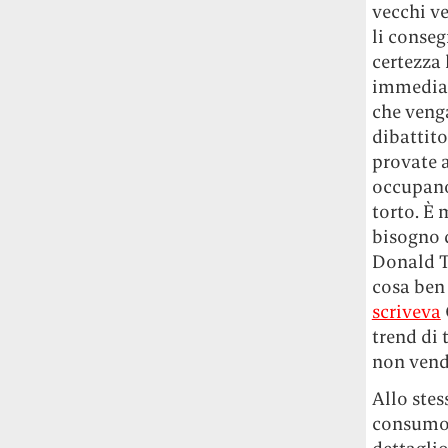
vecchi v
li conse
certezza 
immediat
che venga
dibattito
provate a
occupano 
torto. È 
bisogno 
Donald Tr
cosa ben
scriveva
trend di 
non vend
Allo ste
consumo 