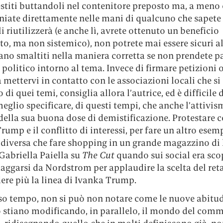
estiti buttandoli nel contenitore preposto ma, a meno
gniate direttamente nelle mani di qualcuno che sapete
li riutilizzerà (e anche lì, avrete ottenuto un beneficio
o, ma non sistemico), non potrete mai essere sicuri a
no smaltiti nella maniera corretta se non prendete pa
 politico intorno al tema. Invece di firmare petizioni 
 mettervi in contatto con le associazioni locali che si
di quei temi, consiglia allora l’autrice, ed è difficile 
meglio specificare, di questi tempi, che anche l’attivi
della sua buona dose di demistificazione. Protestare 
ump e il conflitto di interessi, per fare un altro esemp
 diversa che fare shopping in un grande magazzino di 
Gabriella Paiella su
The Cut
quando sui social era sco
taggarsi da Nordstrom per applaudire la scelta del reta
ere più la linea di Ivanka Trump.
sso tempo, non si può non notare come le nuove abitud
stiano modificando, in parallelo, il mondo del comm