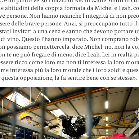
 C’è un punto verso l’inizio di
NW
di Zadie Smith in cui 
le abitudini della coppia formata da Michel e Leah, c
ve persone. Non hanno neanche l’integrità di non pre
sere delle brave persone. Anzi, si preoccupano tutto i
stati invitati a una cena e sanno che devono portare 
a di vino. Questo l’hanno imparato. Non comprano rob
on possiamo permettercela, dice Michel, no, non la 
n te ne può fregare di meno, dice Leah. Lei in realtà p
essere ricco come loro ma non ti interessa la loro mora
me interessa più la loro morale che i loro soldi e ques
 questa opposizione, la fa sentire bene con se stessa».