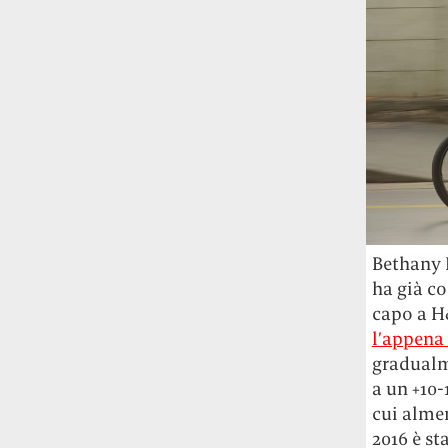
Bethany 
ha già co
capo a H
l’appena
gradualm
a un +10-
cui alme
2016 è s