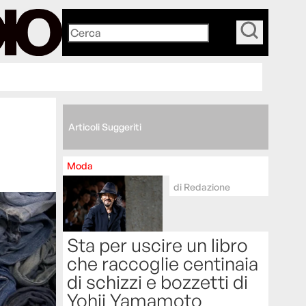
_
Articoli Suggeriti
Moda
di
Redazione
Sta per uscire un libro
che raccoglie centinaia
di schizzi e bozzetti di
Yohji Yamamoto