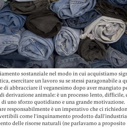
amento sostanziale nel modo in cui acquistiamo sign
tica, esercitare un lavoro su se stessi paragonabile a q
de di abbracciare il veganesimo dopo aver mangiato p
di derivazione animale: è un processo lento, difficile, 
a di uno sforzo quotidiano e una grande motivazione.
e responsabilmente è un imperativo che ci richiedon
ertibili come l’inquinamento prodotto dall’industria 
ento delle risorse naturali (ne parlavamo a proposito 