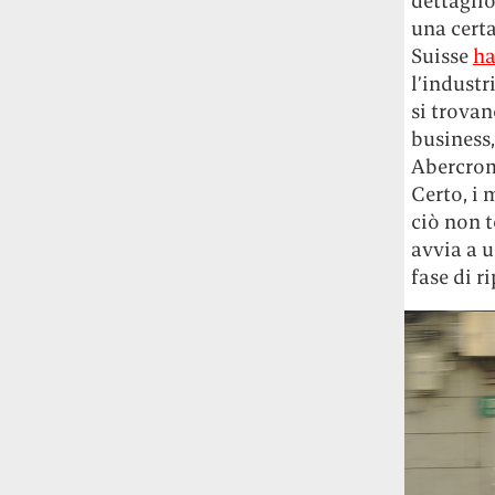
dettaglio
una certa
Suisse
ha
l’industr
si trovan
business
Abercromb
Certo, i 
ciò non t
avvia a u
fase di r