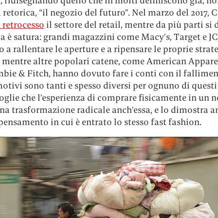
, ridisegnando quello che in molti definiscono già, n
 retorica, “il negozio del futuro”. Nel marzo del 2017, C
 retrocesso
il settore del retail, mentre da più parti si 
ia è satura: grandi magazzini come Macy’s, Target e J
o a rallentare le aperture e a ripensare le proprie strate
, mentre altre popolari catene, come American Appare
ie & Fitch, hanno dovuto fare i conti con il fallimen
motivi sono tanti e spesso diversi per ognuno di questi
oglie che l’esperienza di comprare fisicamente in un n
na trasformazione radicale anch’essa, e lo dimostra a
ipensamento in cui è entrato lo stesso fast fashion.