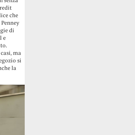
on senza
redit
dice che
C Penney
gie di
l e
to.
 casi, ma
egozio si
nche la