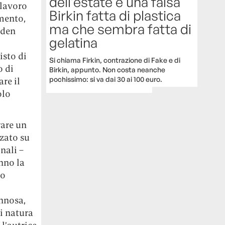
dell’estate è una falsa
 lavoro
Birkin fatta di plastica
mento,
ma che sembra fatta di
den
gelatina
isto di
Si chiama Firkin, contrazione di Fake e di
o di
Birkin, appunto. Non costa neanche
pochissimo: si va dai 30 ai 100 euro.
re il
olo
rare un
zzato su
nali –
nno la
po
annosa,
i natura