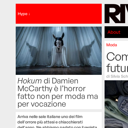
Hype ↓
About
Moda
Come
futu
di
Silvia Sch
Hokum
di Damien
McCarthy è l’horror
fatto non per moda ma
per vocazione
Arriva nelle sale italiane uno dei film
dell'orrore più attesi e chiacchierati
dell'anno. Ne abbiamo parlato con il regista