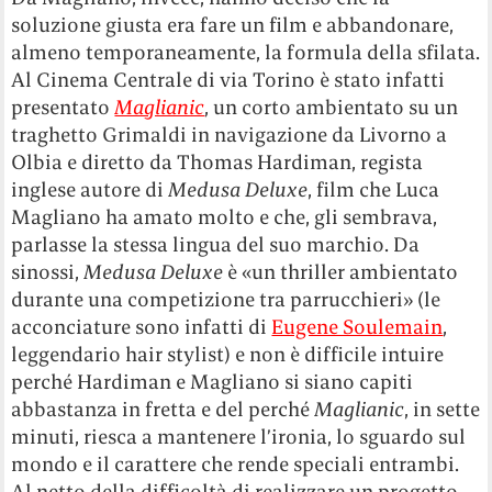
soluzione giusta era fare un film e abbandonare,
almeno temporaneamente, la formula della sfilata.
Al Cinema Centrale di via Torino è stato infatti
presentato
Maglianic
, un corto ambientato su un
traghetto Grimaldi in navigazione da Livorno a
Olbia e diretto da Thomas Hardiman, regista
inglese autore di
Medusa Deluxe
, film che Luca
Magliano ha amato molto e che, gli sembrava,
parlasse la stessa lingua del suo marchio. Da
sinossi,
Medusa Deluxe
è «un thriller ambientato
durante una competizione tra parrucchieri» (le
acconciature sono infatti di
Eugene Soulemain
,
leggendario hair stylist) e non è difficile intuire
perché Hardiman e Magliano si siano capiti
abbastanza in fretta e del perché
Maglianic
, in sette
minuti, riesca a mantenere l’ironia, lo sguardo sul
mondo e il carattere che rende speciali entrambi.
Al netto della difficoltà di realizzare un progetto