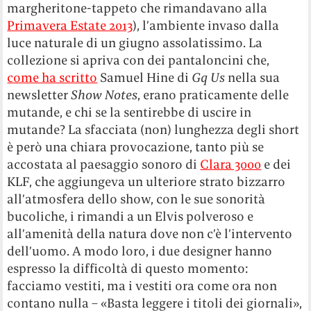
margheritone-tappeto che rimandavano alla
Primavera Estate 2013
), l’ambiente invaso dalla
luce naturale di un giugno assolatissimo. La
collezione si apriva con dei pantaloncini che,
come ha scritto
Samuel Hine di
Gq Us
nella sua
newsletter
Show Notes
, erano praticamente delle
mutande, e chi se la sentirebbe di uscire in
mutande? La sfacciata (non) lunghezza degli short
è però una chiara provocazione, tanto più se
accostata al paesaggio sonoro di
Clara 3000
e dei
KLF, che aggiungeva un ulteriore strato bizzarro
all’atmosfera dello show, con le sue sonorità
bucoliche, i rimandi a un Elvis polveroso e
all’amenità della natura dove non c’è l’intervento
dell’uomo. A modo loro, i due designer hanno
espresso la difficoltà di questo momento:
facciamo vestiti, ma i vestiti ora come ora non
contano nulla – «Basta leggere i titoli dei giornali»,