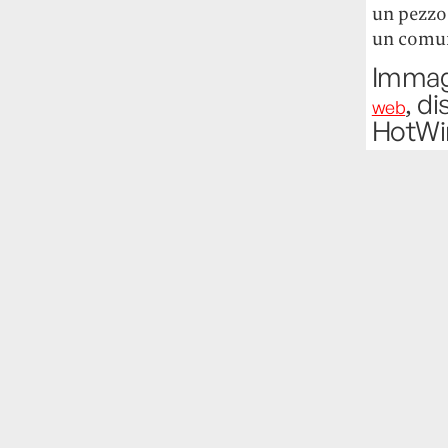
un pezzo 
un comuni
Immagi
, d
web
HotWi