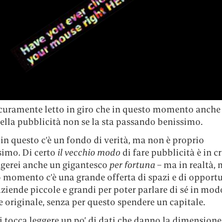
icuramente letto in giro che in questo momento anche 
lla pubblicità non se la sta passando benissimo.
i in questo c’è un fondo di verità, ma non è proprio
simo. Di certo
il
vecchio modo
di fare pubblicità è in cri
ngerei anche un gigantesco
per fortuna
– ma in realtà,
o momento c’è una grande offerta di spazi e di opport
aziende piccole e grandi per poter parlare di sé in mod
e originale, senza per questo spendere un capitale.
i tocca leggere un po’ di dati che danno la dimensione