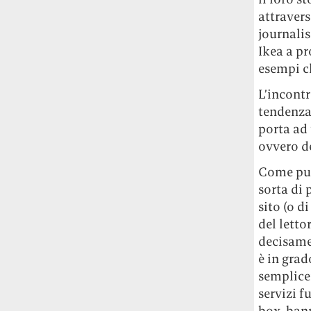
Rossi, per provare a sfuggire alle
attravers
tendenze dettate da Instagram anche
journalis
sulla ristorazione.
Ikea a p
esempi c
Il Pentagono ha improvvisamente
cambiato il modo in cui conta i morti e i
L’incontr
feriti nella guerra in Iran
Pare su
tendenza 
richiesta diretta dalla Casa Bianca.
porta ad 
Risultato: 4 morti "in meno" e circa 600
ovvero de
feriti in più.
Come pun
Fred Again ha passato 50 ore
sorta di 
consecutive in livestream su YouTube
sito (o d
per completare il suo nuovo mixtape
Lo
del letto
ha fatto insieme al collettivo LATIN
decisamen
MAFIA, registrato tutto a Città del
Messico e intitolato (didascalicamente
è in grad
ma efficacemente) 9 months & 50 hours.
semplice
servizi f
box, bann