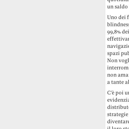
studia le marmotte ha aperto un canale
un saldo 
OnlyFans tutto dedicato alle marmotte
Uno dei f
OnlyMarms (si chiama proprio così) è
gratuito, pubblica «contenuti non
blindness
censurati di marmotte dalle Montagne
99,8% de
Rocciose» e accetta mance per la buona
effettiva
causa della scienza.
navigazio
spazi pub
Le ondate di caldo potrebbero far
Non vogl
aumentare il prezzo del cibo più della
interrom
guerra in Iran e della crisi nello Stretto
non aman
di Hormuz
Addirittura un punto
percentuale di inflazione alimentare in
a tante a
più, un aumento del costo del cibo che
C’è poi u
nel 2027 rischia di arrivare al 3 per cento.
evidenzia
distribut
Il ristorante Trippa ha tolto dal menù i
suoi due piatti più celebri perché troppe
strategie
persone prendevano solo quelli per
diventare
fotografarli
L'ha spiegato lo chef Diego
il loro s