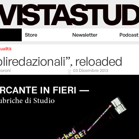
Store
Newsletter
Podcast
ualità
liredazionali”, reloaded
oroni
03 Dicembre 2013