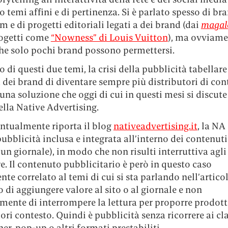
o temi affini e di pertinenza. Si è parlato spesso di br
m e di progetti editoriali legati a dei brand (dai
magal
rogetti come
“Nowness” di Louis Vuitton
), ma ovviame
he solo pochi brand possono permettersi.
o di questi due temi, la crisi della pubblicità tabellare 
dei brand di diventare sempre più distributori di con
una soluzione che oggi di cui in questi mesi si discut
lla Native Advertising.
tualmente riporta il blog
nativeadvertising.it
, la NA
pubblicità inclusa e integrata all’interno dei contenuti
i un giornale), in modo che non risulti interruttiva agli
re. Il contenuto pubblicitario è però in questo caso
te correlato al temi di cui si sta parlando nell’artico
o di aggiungere valore al sito o al giornale e non
mente di interrompere la lettura per proporre prodott
uori contesto. Quindi è pubblicità senza ricorrere ai cla
er, pop-up o altri formati prestabiliti.