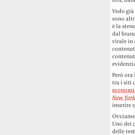
Vedo già 
sono altr
è la ste
dal brand
virale in
contenuto
contenuti
evidenzia
Però ora 
tra i sit
economic
New York
inserire
s
Ovviament
Uno dei c
delle tes