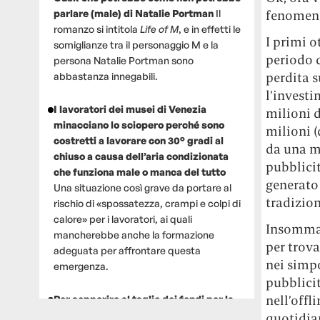
parlare (male) di Natalie Portman
Il
fenomeno
romanzo si intitola
Life of M
, e in effetti le
I primi o
somiglianze tra il personaggio M e la
periodo d
persona Natalie Portman sono
perdita s
abbastanza innegabili.
l’investi
I lavoratori dei musei di Venezia
milioni d
minacciano lo sciopero perché sono
milioni (
costretti a lavorare con 30° gradi al
da una ma
chiuso a causa dell’aria condizionata
pubblicit
che funziona male o manca del tutto
generato
Una situazione così grave da portare al
tradizion
rischio di «spossatezza, crampi e colpi di
calore» per i lavoratori, ai quali
Insomma,
mancherebbe anche la formazione
per trova
adeguata per affrontare questa
nei simpo
emergenza.
pubblici
nell’offl
Per sopperire al taglio dei fondi per la
ricerca, un gruppo di scienziati che
quotidian