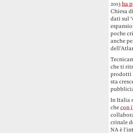
2013
ha p
Chiesa d
dati sul 
espansion
poche cri
anche pe
dell’Atla
Tecnicam
che ti ri
prodotti 
sta cresc
pubblicia
In Italia
che
con i
collabora
crinale d
NA è l’in