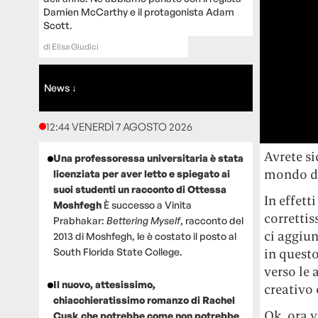
Damien McCarthy e il protagonista Adam
Scott.
di
Elisa Giudici
News ↓
12:44 VENERDÌ 7 AGOSTO 2026
Avrete s
Una professoressa universitaria è stata
mondo de
licenziata per aver letto e spiegato ai
suoi studenti un racconto di Ottessa
In effett
Moshfegh
È successo a Vinita
correttis
Prabhakar:
Bettering Myself
, racconto del
ci aggiu
2013 di Moshfegh, le è costato il posto al
South Florida State College.
in quest
verso le 
Il nuovo, attesissimo,
creativo 
chiacchieratissimo romanzo di Rachel
Ok, ora v
Cusk che potrebbe come non potrebbe