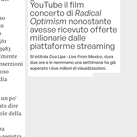
YouTube il film
concerto di
Radical
sso
Optimism
nonostante
in
avesse ricevuto offerte
0
milionarie dalle
561
piattaforme streaming
 3983
almente
Si intitola
Dua Lipa - Live From Mexico
, dura
due ore e in nemmeno una settimana ha già
inserzioni
superato i due milioni di visualizzazioni.
ioso
dia
 un po’
to dire
ole della
pa
 registra