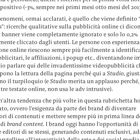
positivo (-3%, sempre nei primi mesi otto mesi del 2013
enomeni, ormai acclarati, è quello che viene definito
”: ricerche qualitative sulla pubblicità online ci dicon
i banner viene completamente ignorato e solo lo 0,2%
mente cliccato dagli utenti. Le persone con esperienza
ne online riescono sempre più facilmente a identifica
blicitari, le affiliazioni, i popup etc.. diventandone 
io parlare qui delle invadentissime videopubblicità c
pono la lettura della pagina perché qui a
Studio
, gius
o il turpiloquio (e
Studio
merita un applauso perché, 
ltre testate online, non usa le adv intrusive).
n’altra tendenza che più volte in questa rubrichetta h
to, ovvero l’esigenza da parte dei brand di diventare
ori di contenuti e mettere sempre più in prima linea d
 di
brand content.
I brand oggi hanno l’opportunità di
 editori di se stessi, generando contenuti esclusivi, a
torytelling all’interattività della rete e dei social media