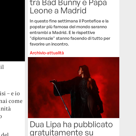
tra Bad Bunny e Papa
Leone a Madrid
In questo fine settimana il Pontefice e la
popstar più famosa del mondo saranno
entrambi a Madrid. E le rispettive
"diplomazie" stanno facendo di tutto per
favorire un incontro.
Archivio-attualità
il
si – e io
 mai come
unità
o
Dua Lipa ha pubblicato
gratuitamente su
 del