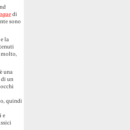
and
ogue
di
nte sono
e la
tenuti
e molto,
 è una
 di un
 occhi
lo, quindi
i e
ssici