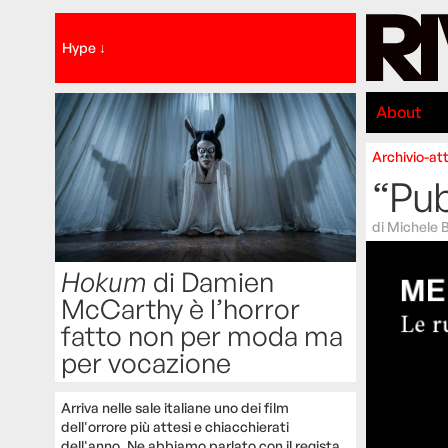
Hype ↓
About
Archivio-att
“Pub
di
Michele B
Hokum
di Damien
McCarthy è l’horror
fatto non per moda ma
per vocazione
Arriva nelle sale italiane uno dei film
dell'orrore più attesi e chiacchierati
dell'anno. Ne abbiamo parlato con il regista