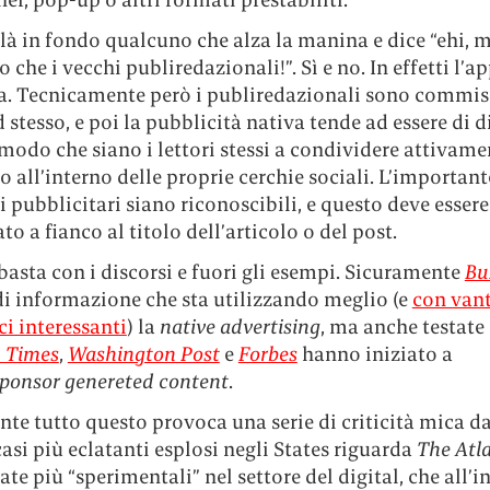
là in fondo qualcuno che alza la manina e dice “ehi, 
o che i vecchi publiredazionali!”. Sì e no. In effetti l’
ssa. Tecnicamente però i publiredazionali sono commis
 stesso, e poi la pubblicità nativa tende ad essere di 
 modo che siano i lettori stessi a condividere attivamen
 all’interno delle proprie cerchie sociali. L’importante
 pubblicitari siano riconoscibili, e questo deve essere
to a fianco al titolo dell’articolo o del post.
basta con i discorsi e fuori gli esempi. Sicuramente
Bu
i di informazione che sta utilizzando meglio (e
con van
i interessanti
) la
native advertising
, ma anche testate
 Times
,
Washington Post
e
Forbes
hanno iniziato a
ponsor genereted content
.
e tutto questo provoca una serie di criticità mica da
asi più eclatanti esplosi negli States riguarda
The Atla
tate più “sperimentali” nel settore del digital, che all’i