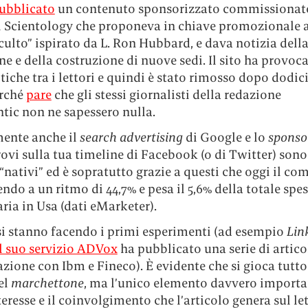
ubblicato
un contenuto sponsorizzato commissionato
i Scientology che proponeva in chiave promozionale 
“culto” ispirato da L. Ron Hubbard, e dava notizia dell
e e della costruzione di nuove sedi. Il sito ha provoc
tiche tra i lettori e quindi è stato rimosso dopo dodici
rché
pare
che gli stessi giornalisti della redazione
ntic non ne sapessero nulla.
ente anche il
search advertising
di Google e lo
sponso
trovi sulla tua timeline di Facebook (o di Twitter) sono
“nativi” ed è sopratutto grazie a questi che oggi il co
endo a un ritmo di 44,7% e pesa il 5,6% della totale spe
ria in Usa (dati eMarketer).
 si stanno facendo i primi esperimenti (ad esempio
Lin
l suo servizio ADVox
ha pubblicato una serie di articol
zione con Ibm e Fineco). È evidente che si gioca tutto
el
marchettone
, ma l’unico elemento davvero importan
teresse e il coinvolgimento che l’articolo genera sul let