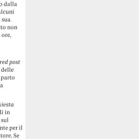
 dalla
alcuni
a sua
ato non
 ore,
red post
 delle
mparto
sa
kiesta
i in
 sul
te per il
tore. Se