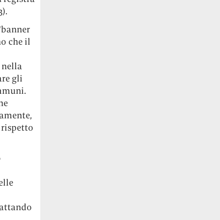
).
 “banner
o che il
 nella
re gli
immuni.
he
tamente,
rispetto
o
elle
dattando