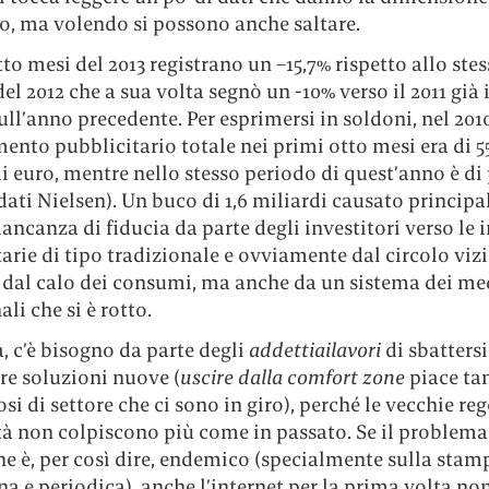
, ma volendo si possono anche saltare.
tto mesi del 2013 registrano un –15,7% rispetto allo ste
el 2012 che a sua volta segnò un -10% verso il 2011 già 
ull’anno precedente. Per esprimersi in soldoni, nel 201
mento pubblicitario totale nei primi otto mesi era di 5
i euro, mentre nello stesso periodo di quest’anno è di
dati Nielsen). Un buco di 1,6 miliardi causato princip
ncanza di fiducia da parte degli investitori verso le 
arie di tipo tradizionale e ovviamente dal circolo viz
 dal calo dei consumi, ma anche da un sistema dei me
ali che si è rotto.
 c’è bisogno da parte degli
addettiailavori
di sbattersi
re soluzioni nuove (
uscire dalla comfort zone
piace tan
si di settore che ci sono in giro), perché le vecchie reg
tà non colpiscono più come in passato. Se il problema
ine è, per così dire, endemico (specialmente sulla stam
a e periodica), anche l’internet per la prima volta non