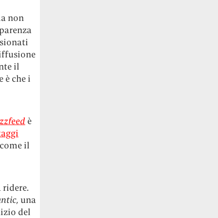
ma non
apparenza
sionati
diffusione
te il
 è che i
zzfeed
è
taggi
 come il
 ridere.
ntic,
una
nizio del