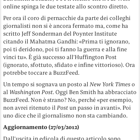
online spinga le due testate allo scontro diretto.
Per ora il coro di pernacchie da parte dei colleghi
giornalisti non si è ancora fermato ma, come ha
scritto Jeff Sonderman del Poynter Institute
citando il Mahatma Gandhi: «Prima ti ignorano,
poi ti deridono, poi ti fanno la guerra e alla fine
vinci tu». È già successo all’Huffington Post
(ignorato, sfottuto, sfidato e infine vittorioso). Ora
potrebbe toccare a BuzzFeed.
Un tempo si sognava un posto al
New York Times
o
al
Washington Post
. Oggi Ben Smith ha abbracciato
BuzzFeed. Non è strano? No, perché «per esempio,
non avrei ritenuto il
Post
un passo in avanti». Poi
uno dice che il giornalismo non sta cambiando.
Aggiornamento (27/03/2012)
Dall’uscita in edicola di questo articolo sono