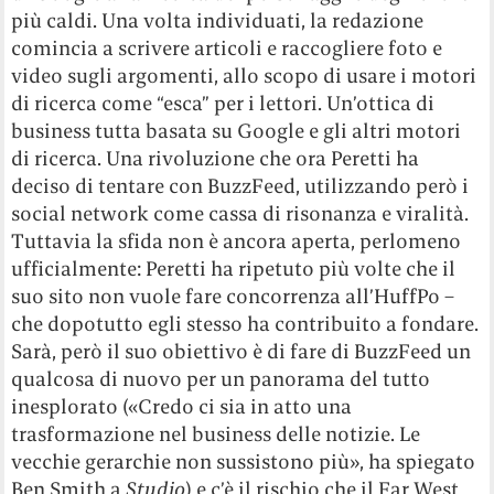
più caldi. Una volta individuati, la redazione
comincia a scrivere articoli e raccogliere foto e
video sugli argomenti, allo scopo di usare i motori
di ricerca come “esca” per i lettori. Un’ottica di
business tutta basata su Google e gli altri motori
di ricerca. Una rivoluzione che ora Peretti ha
deciso di tentare con BuzzFeed, utilizzando però i
social network come cassa di risonanza e viralità.
Tuttavia la sfida non è ancora aperta, perlomeno
ufficialmente: Peretti ha ripetuto più volte che il
suo sito non vuole fare concorrenza all’HuffPo –
che dopotutto egli stesso ha contribuito a fondare.
Sarà, però il suo obiettivo è di fare di BuzzFeed un
qualcosa di nuovo per un panorama del tutto
inesplorato («Credo ci sia in atto una
trasformazione nel business delle notizie. Le
vecchie gerarchie non sussistono più», ha spiegato
Ben Smith a
Studio
) e c’è il rischio che il Far West