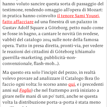
hanno voluto sancire questa sorta di passaggio del
testimone, rendendo omaggio all’opera di Mozart:
in pratica hanno coinvolto
il tenore Sami Yousri,
fatto affacciare
ad una finestra di un palazzo in
Gustav Adolf Square a Göteborg, petto nudo come
se fosse in bagno, a cantare le novità (in svedese,
vabbè) del catalogo 2014 sulle note della famosa
opera. Tutto in presa diretta, pronti-via, per vedere
le reazioni dei cittadini di Göteborg (chiamalo
guerrilla-marketing, pubblicità-non-
convenzionale, flash-mob…).
Ma questo era solo l’incipit del pezzo, in realtà
volevo provare ad analizzare il Catalogo Ikea (lo
faccio ogni volta: lo scorso anno
qui
, e i precedenti
anni sul
Foglio
) che nel frattempo avrà iniziato a
girare nelle mani di un po’ tutti, anche se questa
volta la distribuzione porta-a-porta è stata meno