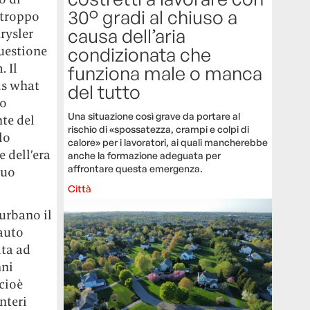
30° gradi al chiuso a
 troppo
causa dell’aria
rysler
condizionata che
questione
. Il
funziona male o manca
 is what
del tutto
co
Una situazione così grave da portare al
nte del
rischio di «spossatezza, crampi e colpi di
lo
calore» per i lavoratori, ai quali mancherebbe
 dell’era
anche la formazione adeguata per
affrontare questa emergenza.
suo
Città
 urbano il
’auto
ita ad
nni
(cioè
nteri