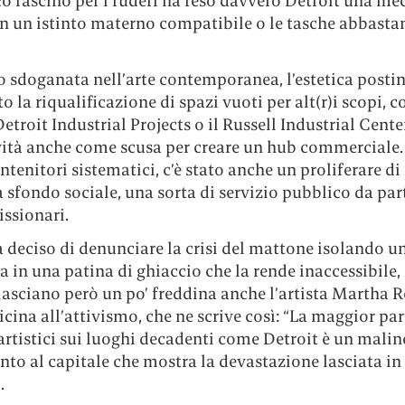
o fascino per i ruderi ha reso davvero Detroit una me
on un istinto materno compatibile o le tasche abbasta
 sdoganata nell’arte contemporanea, l’estetica postin
to la riqualificazione di spazi vuoti per alt(r)i scopi, 
Detroit Industrial Projects o il Russell Industrial Cente
ività anche come scusa per creare un hub commerciale.
ntenitori sistematici, c’è stato anche un proliferare di
 a sfondo sociale, una sorta di servizio pubblico da par
issionari.
a deciso di denunciare la crisi del mattone isolando u
a in una patina di ghiaccio che la rende inaccessibile
(lasciano però un po’ freddina anche l’artista Martha R
cina all’attivismo, che ne scrive così: “La maggior par
artistici sui luoghi decadenti come Detroit è un mali
o al capitale che mostra la devastazione lasciata in
.