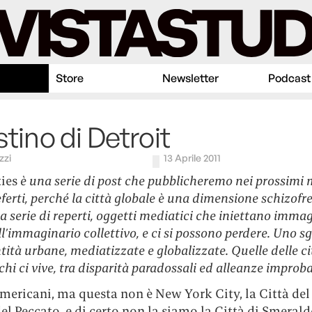
Store
Newsletter
Podcast
estino di Detroit
zzi
13 Aprile 2011
ies
è una serie di post che pubblicheremo nei prossimi 
referti, perché la città globale è una dimensione schizofr
 serie di reperti, oggetti mediatici che iniettano immag
ll’immaginario collettivo, e ci si possono perdere. Uno 
ntità urbane, mediatizzate e globalizzate. Quelle delle c
chi ci vive, tra disparità paradossali ed alleanze improbab
mericani, ma questa non è New York City, la Città del
del Peccato, e di certo non la siamo la Città di Smerald