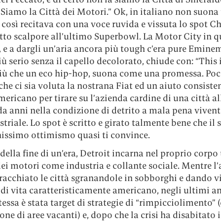
Siamo la Città dei Motori.” Ok, in italiano non suona
così recitava con una voce ruvida e vissuta lo spot Ch
tto scalpore all’ultimo Superbowl. La Motor City in 
, e a dargli un’aria ancora più tough c’era pure Eminem
iù serio senza il capello decolorato, chiude con: “This
Più che un eco hip-hop, suona come una promessa. Po
he ci sia voluta la nostrana Fiat ed un aiuto consiste
ericano per tirare su l’azienda cardine di una città al
a anni nella condizione di detrito a mala pena vivente
triale. Lo spot è scritto e girato talmente bene che il 
issimo ottimismo quasi ti convince.
ella fine di un’era, Detroit incarna nel proprio corpo
ei motori come industria e collante sociale. Mentre l
racchiato le città sgranandole in sobborghi e dando v
 di vita caratteristicamente americano, negli ultimi a
tessa è stata target di strategie di “rimpicciolimento” 
ne di aree vacanti) e, dopo che la crisi ha disabitato i