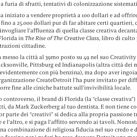
 a furia di sfratti, tentativi di colonizzazione sistemat
ha iniziato a vendere proprietà a 100 dollari e ad offrir
 fino a 25.000 dollari pur di far abitare certi quartieri,
invogliare l’affluenza di quella classe creativa decant
Florida in
The Rise of The Creative Class
, libro di culto 
razioni cittadine.
a messo la città al 39mo posto su 49 nel suo Creativity
acksonville, Pittsburg ed Indianapolis (altra città dei 
 evidentemente con più benzina), ma dopo aver ingoia
rganizzazione CreateDetroit l’ha pure invitato per dif
orre fine alle ciniche battute sull’invivibilità locale.
 controverso, il brand di Florida (la “classe creativa”)
tti, da Mark Zuckerberg al tuo dentista. E non tiene c
r parte dei “creativi” si dedica alla propria passione t
 e l’altro, e si paga l’affitto servendo ai tavoli. Nonos
na combinazione di religiosa fiducia nel suo credo e d