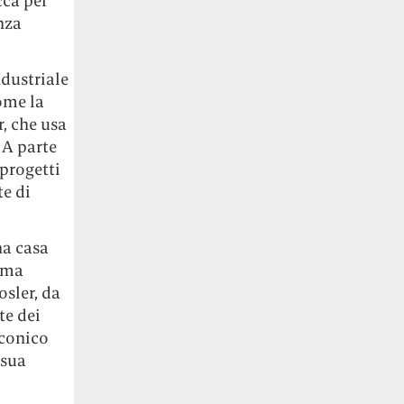
cca per
nza
dustriale
come la
r, che usa
 A parte
 progetti
te di
na casa
, ma
osler, da
te dei
nconico
 sua