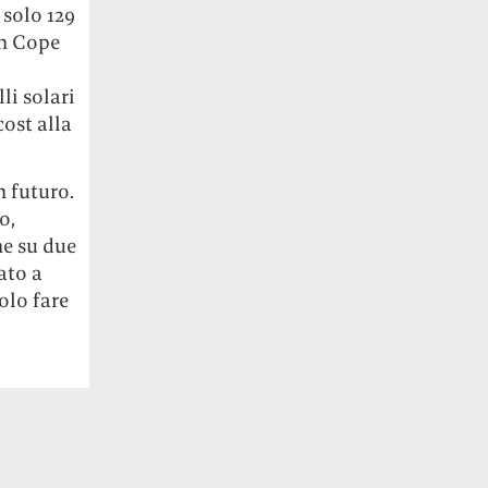
 solo 129
ch Cope
li solari
cost alla
n futuro.
o,
e su due
ato a
olo fare