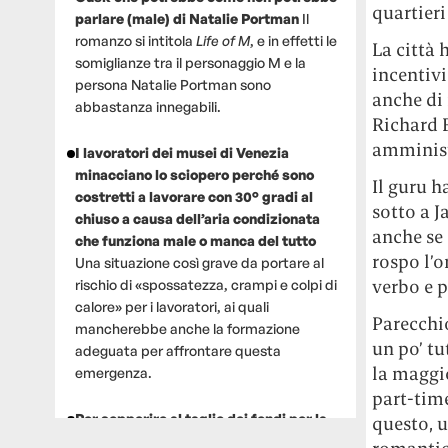
quartieri
parlare (male) di Natalie Portman
Il
romanzo si intitola
Life of M
, e in effetti le
La città 
somiglianze tra il personaggio M e la
incentivi
persona Natalie Portman sono
anche di 
abbastanza innegabili.
Richard 
amminist
I lavoratori dei musei di Venezia
minacciano lo sciopero perché sono
Il guru h
costretti a lavorare con 30° gradi al
sotto a J
chiuso a causa dell’aria condizionata
anche se
che funziona male o manca del tutto
rospo l’o
Una situazione così grave da portare al
verbo e p
rischio di «spossatezza, crampi e colpi di
calore» per i lavoratori, ai quali
Parecchio
mancherebbe anche la formazione
un po’ tu
adeguata per affrontare questa
la maggio
emergenza.
part-time
Per sopperire al taglio dei fondi per la
questo, u
ricerca, un gruppo di scienziati che