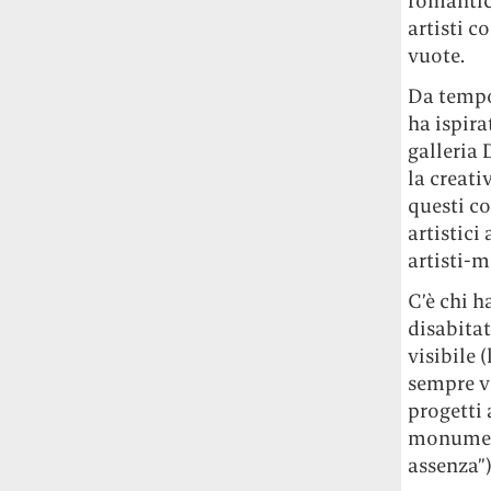
romantic
studia le marmotte ha aperto un canale
artisti c
OnlyFans tutto dedicato alle marmotte
vuote.
OnlyMarms (si chiama proprio così) è
gratuito, pubblica «contenuti non
Da tempo
censurati di marmotte dalle Montagne
ha ispira
Rocciose» e accetta mance per la buona
galleria 
causa della scienza.
la creat
questi co
Le ondate di caldo potrebbero far
artistici
aumentare il prezzo del cibo più della
artisti-m
guerra in Iran e della crisi nello Stretto
di Hormuz
Addirittura un punto
C’è chi h
percentuale di inflazione alimentare in
disabitat
più, un aumento del costo del cibo che
visibile 
nel 2027 rischia di arrivare al 3 per cento.
sempre vi
Il ristorante Trippa ha tolto dal menù i
progetti 
suoi due piatti più celebri perché troppe
monument
persone prendevano solo quelli per
assenza”)
fotografarli
L'ha spiegato lo chef Diego