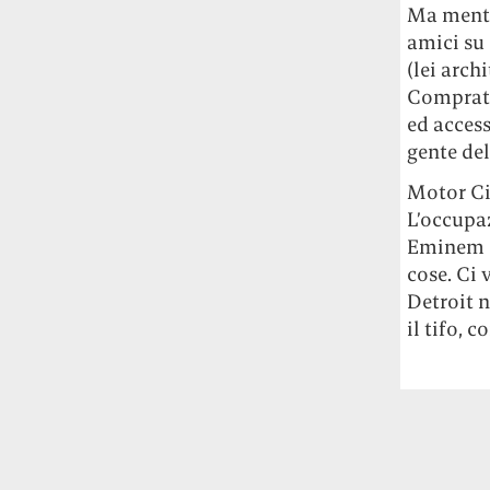
Rossi, per provare a sfuggire alle
Ma mentre
tendenze dettate da Instagram anche
amici su
sulla ristorazione.
(lei arch
Comprata 
Il Pentagono ha improvvisamente
ed access
cambiato il modo in cui conta i morti e i
gente del
feriti nella guerra in Iran
Pare su
richiesta diretta dalla Casa Bianca.
Motor Cit
Risultato: 4 morti "in meno" e circa 600
L’occupa
feriti in più.
Eminem o
cose. Ci 
Fred Again ha passato 50 ore
Detroit 
consecutive in livestream su YouTube
il tifo, 
per completare il suo nuovo mixtape
Lo
ha fatto insieme al collettivo LATIN
MAFIA, registrato tutto a Città del
Messico e intitolato (didascalicamente
ma efficacemente) 9 months & 50 hours.