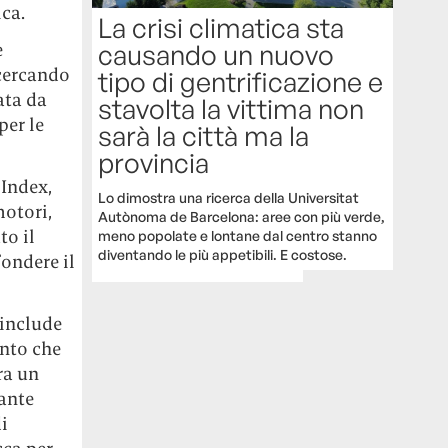
ica.
La crisi climatica sta
causando un nuovo
e
 cercando
tipo di gentrificazione e
ata da
stavolta la vittima non
per le
sarà la città ma la
provincia
 Index,
Lo dimostra una ricerca della Universitat
motori,
Autònoma de Barcelona: aree con più verde,
to il
meno popolate e lontane dal centro stanno
diventando le più appetibili. E costose.
fondere il
 include
onto che
ra un
tante
i