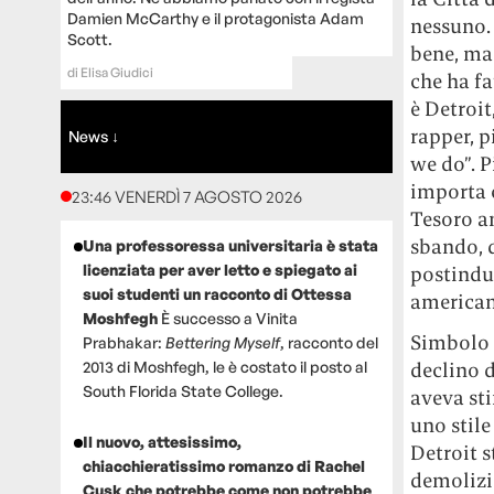
Damien McCarthy e il protagonista Adam
nessuno. 
Scott.
bene, ma 
di
Elisa Giudici
che ha fa
è Detroit
rapper, p
News ↓
we do”. 
importa c
23:46 VENERDÌ 7 AGOSTO 2026
Tesoro am
sbando, d
Una professoressa universitaria è stata
licenziata per aver letto e spiegato ai
postindus
suoi studenti un racconto di Ottessa
american
Moshfegh
È successo a Vinita
Simbolo d
Prabhakar:
Bettering Myself
, racconto del
2013 di Moshfegh, le è costato il posto al
declino d
South Florida State College.
aveva sti
uno stile
Il nuovo, attesissimo,
Detroit s
chiacchieratissimo romanzo di Rachel
demolizio
Cusk che potrebbe come non potrebbe