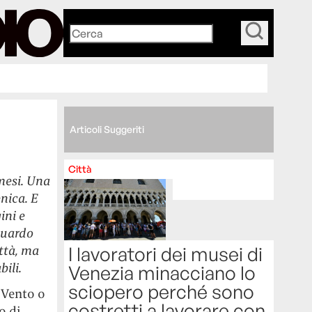
_
Articoli Suggeriti
Città
mesi. Una
enica. E
ini e
sguardo
I lavoratori dei musei di
ittà, ma
ili.
Venezia minacciano lo
sciopero perché sono
 Vento o
costretti a lavorare con
o di