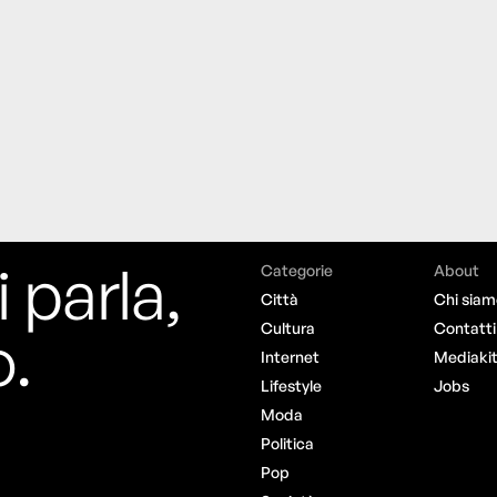
i parla,
Categorie
About
Città
Chi siam
o.
Cultura
Contatti
Internet
Mediaki
Lifestyle
Jobs
Moda
Politica
Pop