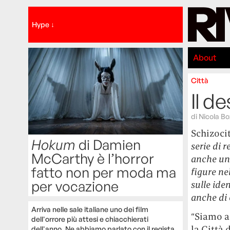
Hype ↓
About
Città
Il d
di
Nicola Bo
Schizocit
Hokum
di Damien
serie di 
McCarthy è l’horror
anche una
fatto non per moda ma
figure ne
per vocazione
sulle ide
anche di 
Arriva nelle sale italiane uno dei film
“Siamo a
dell'orrore più attesi e chiacchierati
la Città 
dell'anno. Ne abbiamo parlato con il regista