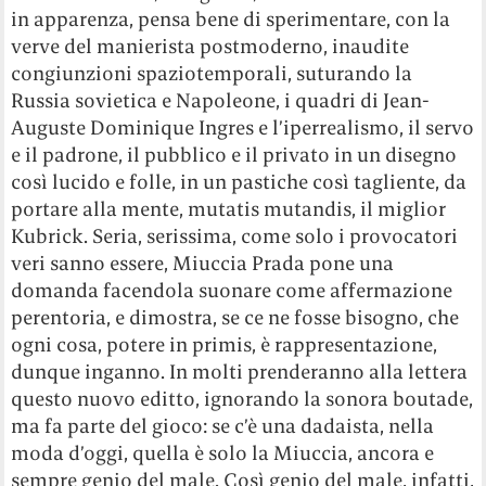
in apparenza, pensa bene di sperimentare, con la
verve del manierista postmoderno, inaudite
congiunzioni spaziotemporali, suturando la
Russia sovietica e Napoleone, i quadri di Jean-
Auguste Dominique Ingres e l’iperrealismo, il servo
e il padrone, il pubblico e il privato in un disegno
così lucido e folle, in un pastiche così tagliente, da
portare alla mente, mutatis mutandis, il miglior
Kubrick. Seria, serissima, come solo i provocatori
veri sanno essere, Miuccia Prada pone una
domanda facendola suonare come affermazione
perentoria, e dimostra, se ce ne fosse bisogno, che
ogni cosa, potere in primis, è rappresentazione,
dunque inganno. In molti prenderanno alla lettera
questo nuovo editto, ignorando la sonora boutade,
ma fa parte del gioco: se c’è una dadaista, nella
moda d’oggi, quella è solo la Miuccia, ancora e
sempre genio del male. Così genio del male, infatti,