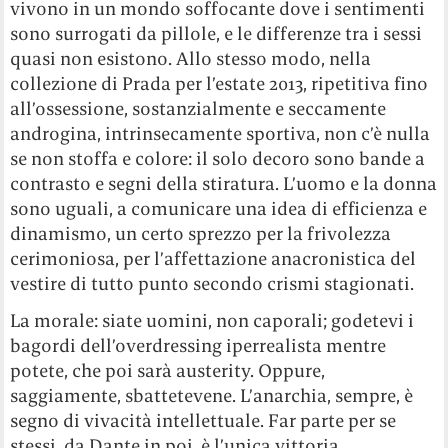
vivono in un mondo soffocante dove i sentimenti
sono surrogati da pillole, e le differenze tra i sessi
quasi non esistono. Allo stesso modo, nella
collezione di Prada per l’estate 2013, ripetitiva fino
all’ossessione, sostanzialmente e seccamente
androgina, intrinsecamente sportiva, non c’è nulla
se non stoffa e colore: il solo decoro sono bande a
contrasto e segni della stiratura. L’uomo e la donna
sono uguali, a comunicare una idea di efficienza e
dinamismo, un certo sprezzo per la frivolezza
cerimoniosa, per l’affettazione anacronistica del
vestire di tutto punto secondo crismi stagionati.
La morale: siate uomini, non caporali; godetevi i
bagordi dell’overdressing iperrealista mentre
potete, che poi sarà austerity. Oppure,
saggiamente, sbattetevene. L’anarchia, sempre, è
segno di vivacità intellettuale. Far parte per se
stessi, da Dante in poi, è l’unica vittoria.