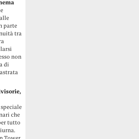
chema
ne
alle
n parte
nuità tra
ra
larsi
resso non
a di
castrata
visorie,
 speciale
rnari che
er tutto
diurna.
on Tower,