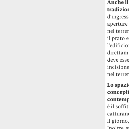
studia le marmotte ha aperto un canale
Anche il
OnlyFans tutto dedicato alle marmotte
tradizio
OnlyMarms (si chiama proprio così) è
d’ingress
gratuito, pubblica «contenuti non
aperture 
censurati di marmotte dalle Montagne
nel terre
Rocciose» e accetta mance per la buona
il prato 
causa della scienza.
l’edifici
direttame
Le ondate di caldo potrebbero far
aumentare il prezzo del cibo più della
deve esse
guerra in Iran e della crisi nello Stretto
incisione
di Hormuz
Addirittura un punto
nel terre
percentuale di inflazione alimentare in
Lo spazi
più, un aumento del costo del cibo che
nel 2027 rischia di arrivare al 3 per cento.
concepit
contempo
Il ristorante Trippa ha tolto dal menù i
è il soff
suoi due piatti più celebri perché troppe
catturan
persone prendevano solo quelli per
il giorno
fotografarli
L'ha spiegato lo chef Diego
Inoltre,