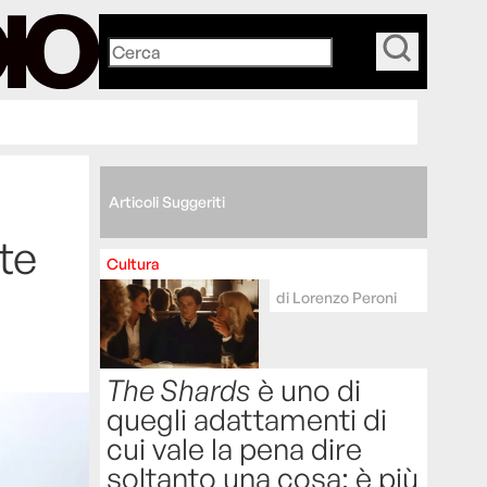
_
Articoli Suggeriti
rte
Cultura
di
Lorenzo Peroni
The Shards
è uno di
quegli adattamenti di
cui vale la pena dire
soltanto una cosa: è più