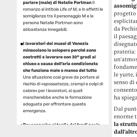
parlare (male) di Natalie Portman
Il
assomigl
romanzo si intitola
Life of M
, e in effetti le
progetto 
somiglianze tra il personaggio M e la
esplicita
persona Natalie Portman sono
da Pechin
abbastanza innegabili.
il paesag
disegnato
I lavoratori dei musei di Venezia
minacciano lo sciopero perché sono
prateria:
costretti a lavorare con 30° gradi al
un’atmos
chiuso a causa dell’aria condizionata
fondament
che funziona male o manca del tutto
le yurte,
Una situazione così grave da portare al
senso di
rischio di «spossatezza, crampi e colpi di
consenton
calore» per i lavoratori, ai quali
ha spiega
mancherebbe anche la formazione
adeguata per affrontare questa
Dal punto
emergenza.
enorme te
la strut
Per sopperire al taglio dei fondi per la
dall’altr
ricerca, un gruppo di scienziati che