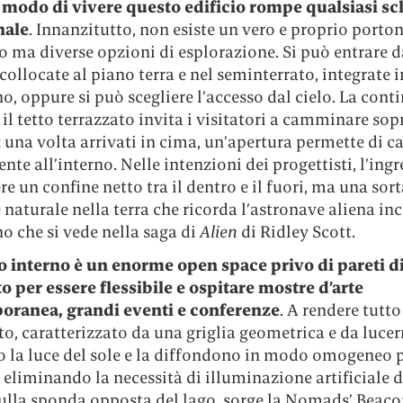
 modo di vivere questo edificio rompe qualsiasi s
nale
. Innanzitutto, non esiste un vero e proprio porto
o ma diverse opzioni di esplorazione. Si può entrare d
collocate al piano terra e nel seminterrato, integrate i
no, oppure si può scegliere l’accesso dal cielo. La conti
e il tetto terrazzato invita i visitatori a camminare sop
o: una volta arrivati in cima, un’apertura permette di ca
nte all’interno. Nelle intenzioni dei progettisti, l’ing
re un confine netto tra il dentro e il fuori, ma una sort
 naturale nella terra che ricorda l’astronave aliena in
no che si vede nella saga di
Alien
di Ridley Scott.
o interno è un enorme open space privo di pareti di
o per essere flessibile e ospitare mostre d’arte
ranea, grandi eventi e conferenze
. A rendere tutto
itto, caratterizzato da una griglia geometrica e da luce
o la luce del sole e la diffondono in modo omogeneo p
, eliminando la necessità di illuminazione artificiale 
 sulla sponda opposta del lago, sorge la Nomads’ Beac