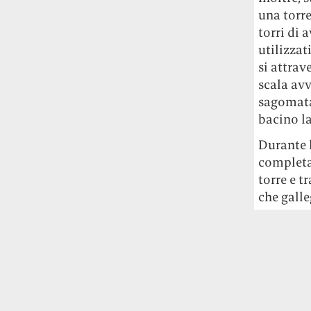
Rossi, per provare a sfuggire alle
una torr
tendenze dettate da Instagram anche
torri di 
sulla ristorazione.
utilizza
Il Pentagono ha improvvisamente
si attrav
cambiato il modo in cui conta i morti e i
scala av
feriti nella guerra in Iran
Pare su
sagomata 
richiesta diretta dalla Casa Bianca.
bacino la
Risultato: 4 morti "in meno" e circa 600
feriti in più.
Durante l
completam
Fred Again ha passato 50 ore
torre e 
consecutive in livestream su YouTube
che galle
per completare il suo nuovo mixtape
Lo
ha fatto insieme al collettivo LATIN
MAFIA, registrato tutto a Città del
Messico e intitolato (didascalicamente
ma efficacemente) 9 months & 50 hours.