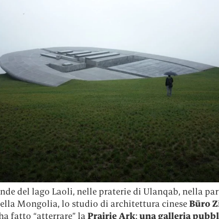
nde del lago Laoli, nelle praterie di Ulanqab, nella par
ella Mongolia, lo studio di architettura cinese
Büro Z
ha fatto “atterrare” la
Prairie Ark
:
una galleria pubbl