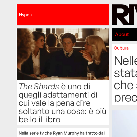
Hype ↓
About
Cultura
Nell
stat
che 
The Shards
è uno di
quegli adattamenti di
prec
cui vale la pena dire
soltanto una cosa: è più
bello il libro
Nella serie tv che Ryan Murphy ha tratto dal