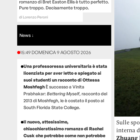
romanzo di Bret Easton Ellis è tutto perfetto.
Pure troppo. Decisamente troppo.
di
Lorenzo Peroni
News ↓
15:49 DOMENICA 9 AGOSTO 2026
Una professoressa universitaria è stata
licenziata per aver letto e spiegato ai
suoi studenti un racconto di Ottessa
Moshfegh
È successo a Vinita
Prabhakar:
Bettering Myself
, racconto del
2013 di Moshfegh, le è costato il posto al
South Florida State College.
Sulle spo
Il nuovo, attesissimo,
chiacchieratissimo romanzo di Rachel
interna d
Cusk che potrebbe come non potrebbe
Zhuang