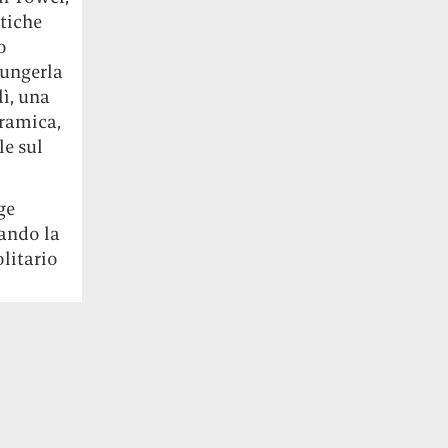
tiche
o
iungerla
lì, una
oramica,
le sul
ge
lando la
litario