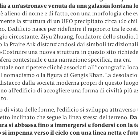
ia a un’astronave venuta da una galassia lontana l
è alieno di nome e di fatto, con una morfologia che e
mente la struttura di un UFO precipitato circa 160 chi
o. L’edificio nasce per ridefinire il rapporto tra le cos
gio circostante. Ziyu Zhuang, fondatore dello studio, 
 la Praire Ark distanziandosi dai simboli tradizionali
 «Costruire una nuova struttura in questo sito richied
fera contestuale e una narrazione specifica, ma era
ale non ripetere cliché associati all’iconografia loc
 il nomadismo o la figura di Gengis Khan. La desolazion
 distacco dalla società moderna propri di questo luog
o all’edificio di accogliere una forma di civiltà più a
to.
 di vista delle forme, l’edificio si sviluppa attraverso
tto inclinato che segue la linea stessa del terreno.
Da 
tura si abbassa fino a immergersi e fondersi con la t
o si impenna verso il cielo con una linea netta e futu