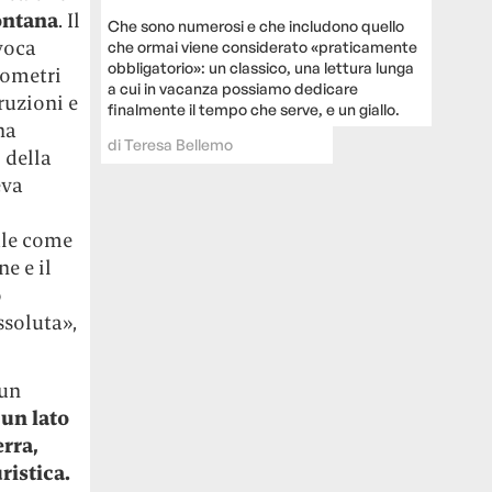
ontana
. Il
Che sono numerosi e che includono quello
voca
che ormai viene considerato «praticamente
obbligatorio»: un classico, una lettura lunga
lometri
a cui in vacanza possiamo dedicare
truzioni e
finalmente il tempo che serve, e un giallo.
ha
di
Teresa Bellemo
 della
eva
ale come
e e il
o
ssoluta»,
 un
un lato
erra,
ristica.