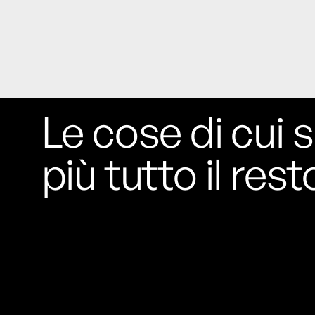
Rossi, per provare a sfuggire alle
tendenze dettate da Instagram anche
sulla ristorazione.
Il Pentagono ha improvvisamente
cambiato il modo in cui conta i morti e i
feriti nella guerra in Iran
Pare su
richiesta diretta dalla Casa Bianca.
Le cose di cui s
Risultato: 4 morti "in meno" e circa 600
feriti in più.
più tutto il rest
Fred Again ha passato 50 ore
consecutive in livestream su YouTube
per completare il suo nuovo mixtape
Lo
ha fatto insieme al collettivo LATIN
MAFIA, registrato tutto a Città del
Messico e intitolato (didascalicamente
ma efficacemente) 9 months & 50 hours.