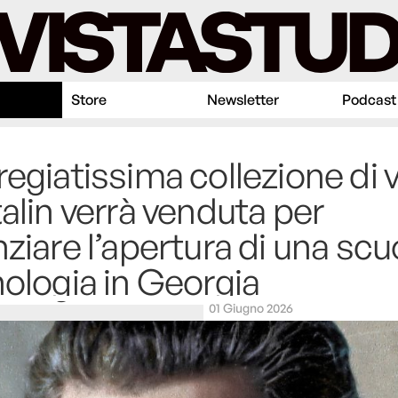
Store
Newsletter
Podcast
regiatissima collezione di v
talin verrà venduta per
nziare l’apertura di una scu
nologia in Georgia
01 Giugno 2026