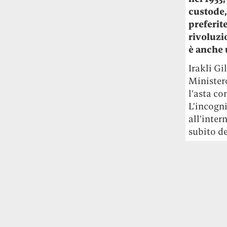
studia le marmotte ha aperto un canale
custode,
OnlyFans tutto dedicato alle marmotte
preferite
OnlyMarms (si chiama proprio così) è
rivoluzio
gratuito, pubblica «contenuti non
censurati di marmotte dalle Montagne
è anche 
Rocciose» e accetta mance per la buona
Irakli Gi
causa della scienza.
Ministero
l’asta co
Le ondate di caldo potrebbero far
aumentare il prezzo del cibo più della
L’incogni
guerra in Iran e della crisi nello Stretto
all’inter
di Hormuz
Addirittura un punto
subito de
percentuale di inflazione alimentare in
più, un aumento del costo del cibo che
nel 2027 rischia di arrivare al 3 per cento.
Il ristorante Trippa ha tolto dal menù i
suoi due piatti più celebri perché troppe
persone prendevano solo quelli per
fotografarli
L'ha spiegato lo chef Diego