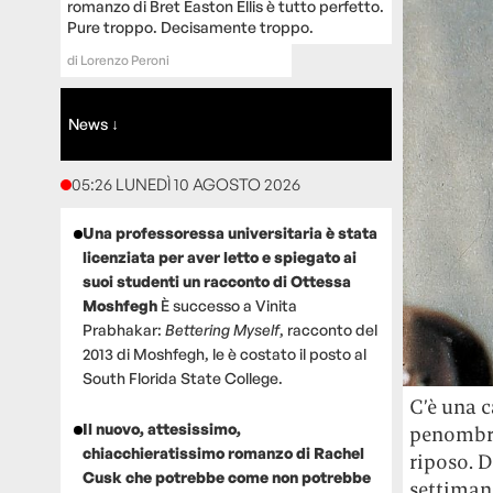
romanzo di Bret Easton Ellis è tutto perfetto.
Pure troppo. Decisamente troppo.
di
Lorenzo Peroni
News ↓
05:26 LUNEDÌ 10 AGOSTO 2026
Una professoressa universitaria è stata
licenziata per aver letto e spiegato ai
suoi studenti un racconto di Ottessa
Moshfegh
È successo a Vinita
Prabhakar:
Bettering Myself
, racconto del
2013 di Moshfegh, le è costato il posto al
South Florida State College.
C’è una c
Il nuovo, attesissimo,
penombra 
chiacchieratissimo romanzo di Rachel
riposo. D
Cusk che potrebbe come non potrebbe
settiman