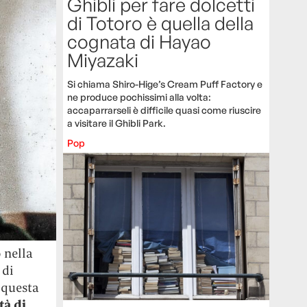
Ghibli per fare dolcetti
di Totoro è quella della
cognata di Hayao
Miyazaki
Si chiama Shiro-Hige’s Cream Puff Factory e
ne produce pochissimi alla volta:
accaparrarseli è difficile quasi come riuscire
a visitare il Ghibli Park.
Pop
 nella
 di
a questa
tà di