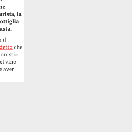
ne
rista, la
ottiglia
asta.
 il
detto
che
onisti».
el vino
e aver