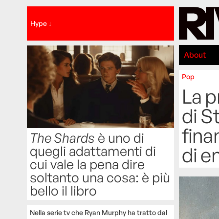
Hype ↓
About
Pop
La p
di S
fina
The Shards
è uno di
quegli adattamenti di
di e
cui vale la pena dire
soltanto una cosa: è più
bello il libro
Nella serie tv che Ryan Murphy ha tratto dal