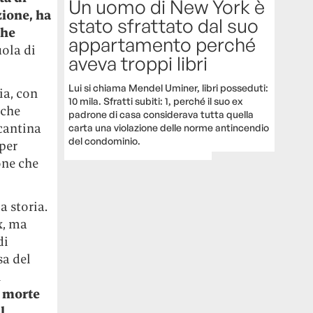
Un uomo di New York è
zione, ha
stato sfrattato dal suo
che
appartamento perché
uola di
aveva troppi libri
Lui si chiama Mendel Uminer, libri posseduti:
ia, con
10 mila. Sfratti subiti: 1, perché il suo ex
 che
padrone di casa considerava tutta quella
 cantina
carta una violazione delle norme antincendio
del condominio.
per
one che
a storia.
x, ma
di
sa del
i
a morte
l