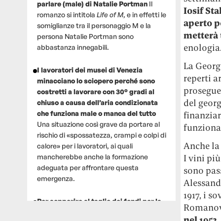
parlare (male) di Natalie Portman
Il
Iosif Sta
romanzo si intitola
Life of M
, e in effetti le
aperto p
somiglianze tra il personaggio M e la
metterà t
persona Natalie Portman sono
enologia
abbastanza innegabili.
La Georgi
I lavoratori dei musei di Venezia
reperti 
minacciano lo sciopero perché sono
prosegue 
costretti a lavorare con 30° gradi al
del geor
chiuso a causa dell’aria condizionata
che funziona male o manca del tutto
finanziar
Una situazione così grave da portare al
funziona 
rischio di «spossatezza, crampi e colpi di
Anche la 
calore» per i lavoratori, ai quali
mancherebbe anche la formazione
I vini pi
adeguata per affrontare questa
sono pass
emergenza.
Alessandr
1917, i s
Per sopperire al taglio dei fondi per la
Romanov
ricerca, un gruppo di scienziati che
nel 1953