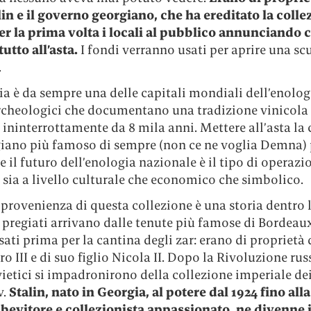
lin e il governo georgiano, che ha ereditato la colle
er la prima volta i locali al pubblico annunciando 
utto all’asta.
I fondi verranno usati per aprire una sc
.
a è da sempre una delle capitali mondiali dell’enolog
archeologici che documentano una tradizione vinicola
ininterrottamente da 8 mila anni. Mettere all’asta la
giano più famoso di sempre (non ce ne voglia Demna) 
e il futuro dell’enologia nazionale è il tipo di operazi
sia a livello culturale che economico che simbolico.
provenienza di questa collezione è una storia dentro l
ù pregiati arrivano dalle tenute più famose di Bordeau
ati prima per la cantina degli zar: erano di proprietà 
o III e di suo figlio Nicola II. Dopo la Rivoluzione rus
ovietici si impadronirono della collezione imperiale de
.
Stalin, nato in Georgia, al potere dal 1924 fino all
, bevitore e collezionista appassionato, ne divenne i