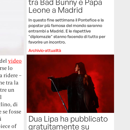
tra Bad Bunny e Papa
Leone a Madrid
In questo fine settimana il Pontefice e la
popstar più famosa del mondo saranno
entrambi a Madrid. E le rispettive
"diplomazie" stanno facendo di tutto per
favorire un incontro.
Archivio-attualità
 del
video
rse lo
 ridere –
e tra la
tre un
l
lino, di
 se fosse
Dua Lipa ha pubblicato
i
gratuitamente su
iece of