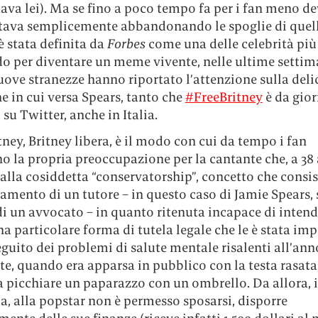
ava lei). Ma se fino a poco tempo fa per i fan meno de
stava semplicemente abbandonando le spoglie di quel
è stata definita da
Forbes
come una delle celebrità più
o per diventare un meme vivente, nelle ultime setti
ove stranezze hanno riportato l’attenzione sulla deli
e in cui versa Spears, tanto che
#FreeBritney
è da gior
su Twitter, anche in Italia.
ney, Britney libera, è il modo con cui da tempo i fan
 la propria preoccupazione per la cantante che, a 38 
alla cosiddetta “conservatorship”, concetto che consis
damento di un tutore – in questo caso di Jamie Spears,
di un avvocato – in quanto ritenuta incapace di intend
na particolare forma di tutela legale che le è stata im
eguito dei problemi di salute mentale risalenti all’ann
e, quando era apparsa in pubblico con la testa rasata
a picchiare un paparazzo con un ombrello. Da allora, 
a, alla popstar non è permesso sposarsi, disporre