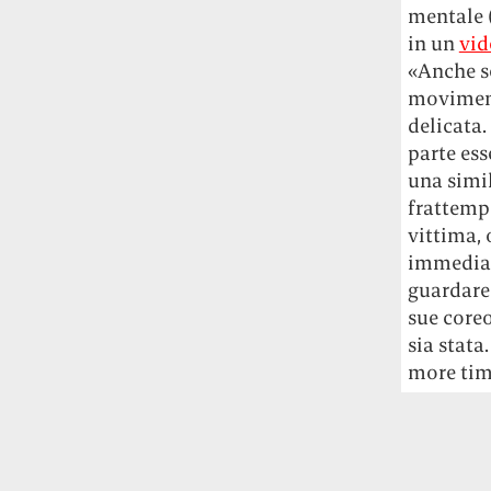
mentale (
in un
vid
«Anche s
moviment
delicata.
parte ess
una simil
frattemp
vittima,
immediat
guardare 
sue coreo
sia stata
more tim