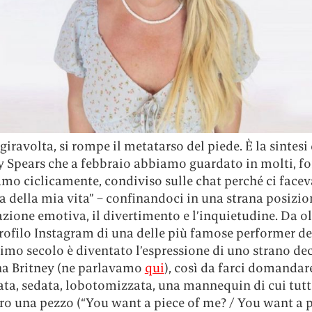
 giravolta, si rompe il metatarso del piede. È la sintesi
y Spears che a febbraio abbiamo guardato in molti, fo
mo ciclicamente, condiviso sulle chat perché ci faceva
della mia vita” – confinandoci in una strana posizion
zione emotiva, il divertimento e l’inquietudine. Da ol
rofilo Instagram di una delle più famose performer de
mo secolo è diventato l’espressione di uno strano dec
na Britney (ne parlavamo
qui
), così da farci domandare
ta, sedata, lobotomizzata, una mannequin di cui tutt
ro una pezzo (“You want a piece of me? / You want a p