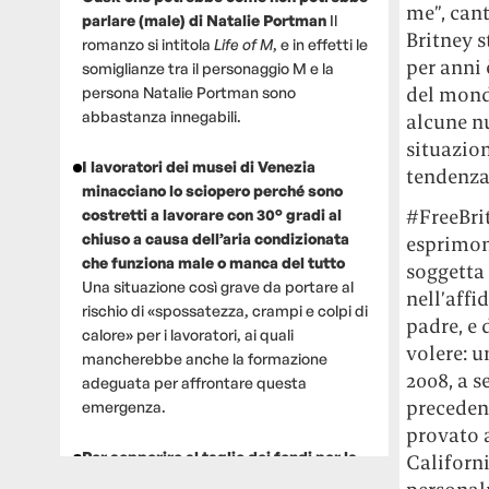
me”, cant
parlare (male) di Natalie Portman
Il
Britney 
romanzo si intitola
Life of M
, e in effetti le
per anni 
somiglianze tra il personaggio M e la
del mond
persona Natalie Portman sono
abbastanza innegabili.
alcune nu
situazion
I lavoratori dei musei di Venezia
tendenza 
minacciano lo sciopero perché sono
#FreeBrit
costretti a lavorare con 30° gradi al
chiuso a causa dell’aria condizionata
esprimono
che funziona male o manca del tutto
soggetta 
Una situazione così grave da portare al
nell’affi
rischio di «spossatezza, crampi e colpi di
padre, e 
calore» per i lavoratori, ai quali
volere: u
mancherebbe anche la formazione
2008, a s
adeguata per affrontare questa
precedent
emergenza.
provato 
Per sopperire al taglio dei fondi per la
Californi
ricerca, un gruppo di scienziati che