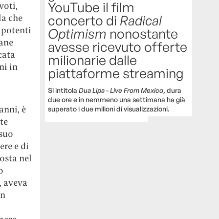
YouTube il film
voti,
la che
concerto di
Radical
 potenti
Optimism
nonostante
mane
avesse ricevuto offerte
cata
milionarie dalle
ni in
piattaforme streaming
Si intitola
Dua Lipa - Live From Mexico
, dura
due ore e in nemmeno una settimana ha già
anni, è
superato i due milioni di visualizzazioni.
te
 suo
ere e di
posta nel
o
, aveva
in