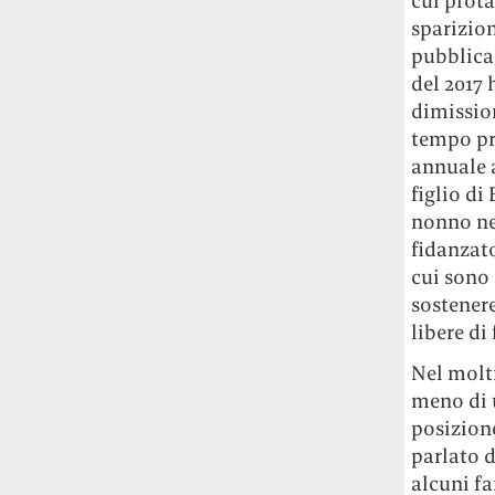
cui prota
sparizion
pubblica
del 2017 
dimissio
tempo pr
annuale a
figlio di
nonno nei
fidanzato
cui sono
sostenere
libere di 
Nel molti
meno di u
posizion
parlato d
alcuni fa