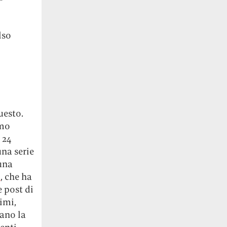
lso
uesto.
imo
 24
una serie
una
a
, che ha
e post di
simi,
iano la