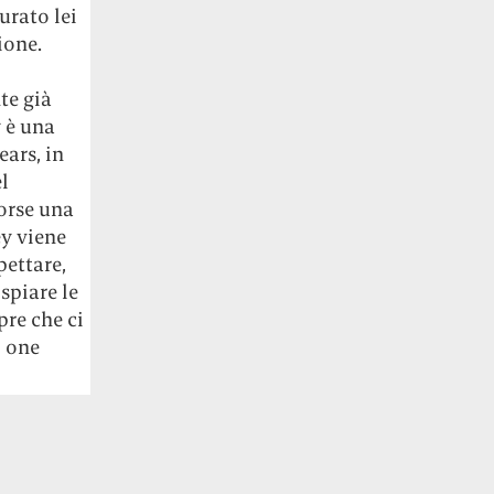
urato lei
ione.
l
te già
y è una
ears, in
l
forse una
y viene
ettare,
spiare le
pre che ci
, one