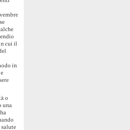
uenti
novembre
se
ualche
pendio
n cui il
del
 modo in
 e
sere
tà o
o una
 ha
quando
 salute