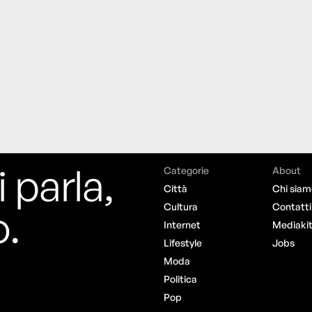
i parla,
Categorie
About
Città
Chi siam
o.
Cultura
Contatti
Internet
Mediaki
Lifestyle
Jobs
Moda
Politica
Pop