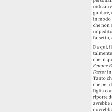
personalm
studia le marmotte ha aperto un canale
indicativ
OnlyFans tutto dedicato alle marmotte
guidare, 
OnlyMarms (si chiama proprio così) è
in modo a
gratuito, pubblica «contenuti non
che non a
censurati di marmotte dalle Montagne
impedito 
Rocciose» e accetta mance per la buona
causa della scienza.
falsetto,
Da qui, i
Le ondate di caldo potrebbero far
talmente 
aumentare il prezzo del cibo più della
che in qu
guerra in Iran e della crisi nello Stretto
di Hormuz
Addirittura un punto
Femme Fa
percentuale di inflazione alimentare in
Factor
in
più, un aumento del costo del cibo che
Tanto che
nel 2027 rischia di arrivare al 3 per cento.
che per i
figlia c
Il ristorante Trippa ha tolto dal menù i
riporre d
suoi due piatti più celebri perché troppe
avrebbe d
persone prendevano solo quelli per
dovrebber
fotografarli
L'ha spiegato lo chef Diego