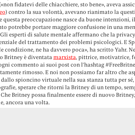
«non fidatevi delle chiacchiere, sto bene», aveva assic
eo
) contro la sua volontà, avevano rianimato la quest
e questa preoccupazione nasce da buone intenzioni, i
o potrebbe portare maggiore confusione in una men
 Gli esperti di salute mentale affermano che la privac
enziale del trattamento dei problemi psicologici. E Sp
e condizione, ne ha davvero poca», ha scritto Yahr. Ne
o Britney è diventata
marxista
, pittrice, motivatrice, 
 ogni commento ai suoi post con l’hashtag #FreeBritne
amente rimosso. E noi non possiamo far altro che asp
dallo spioncino virtuale nella sua stanza tutta per sé, 
grafie, sperare che ritorni la Britney di un tempo, sem
. Che Britney possa finalmente essere di nuovo Britney
e, ancora una volta.