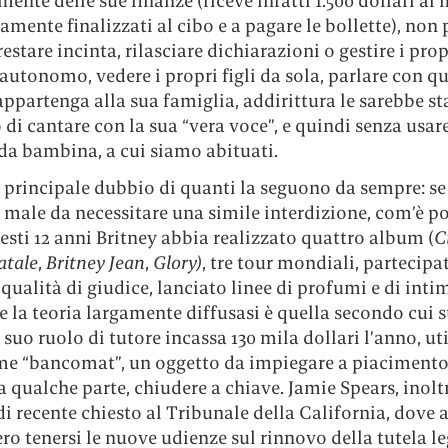
ente delle sue finanze (riceve infatti 1.500 dollari al 
amente finalizzati al cibo e a pagare le bollette), non
restare incinta, rilasciare dichiarazioni o gestire i prop
utonomo, vedere i propri figli da sola, parlare con q
ppartenga alla sua famiglia, addirittura le sarebbe st
di cantare con la sua “vera voce”, e quindi senza usare
 da bambina, a cui siamo abituati.
l principale dubbio di quanti la seguono da sempre: se
male da necessitare una simile interdizione, com’è po
esti 12 anni Britney abbia realizzato quattro album (
C
tale
,
Britney Jean
,
Glory)
, tre tour mondiali, partecipa
 qualità di giudice, lanciato linee di profumi e di inti
 la teoria largamente diffusasi è quella secondo cui 
l suo ruolo di tutore incassa 130 mila dollari l’anno, uti
ome “bancomat”, un oggetto da impiegare a piacimento
a qualche parte, chiudere a chiave. Jamie Spears, inoltr
i recente chiesto al Tribunale della California, dove 
o tenersi le nuove udienze sul rinnovo della tutela le