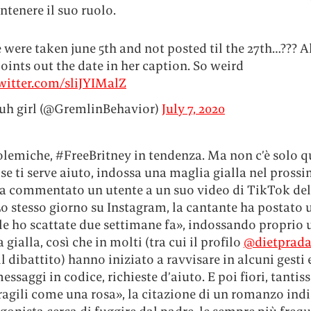
tenere il suo ruolo.
 were taken june 5th and not posted til the 27th…??? A
oints out the date in her caption. So weird
twitter.com/sliJYIMalZ
uh girl (@GremlinBehavior)
July 7, 2020
lemiche, #FreeBritney in tendenza. Ma non c’è solo q
 se ti serve aiuto, indossa una maglia gialla nel pross
ha commentato un utente a un suo video di TikTok del
o stesso giorno su Instagram, la cantante ha postato 
«le ho scattate due settimane fa», indossando proprio 
 gialla, così che in molti (tra cui il profilo
@dietprad
il dibattito) hanno iniziato a ravvisare in alcuni gesti 
essaggi in codice, richieste d’aiuto. E poi fiori, tantis
agili come una rosa», la citazione di un romanzo ind