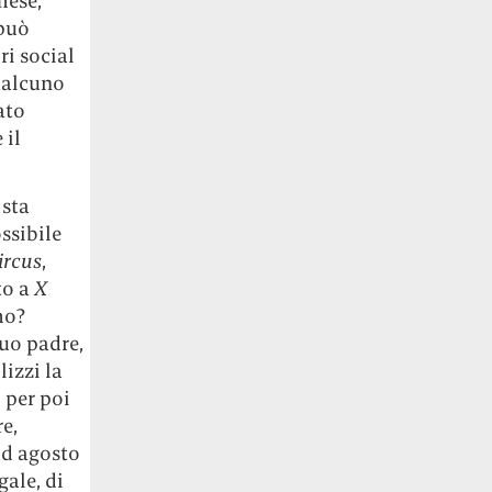
mese,
 può
ri social
ualcuno
ato
 il
 sta
ssibile
ircus
,
to a
X
mo?
suo padre,
lizzi la
 per poi
e,
ad agosto
gale, di