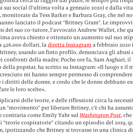
gonista cerca di fuggire dal padre, le sempre più freq
i sui social (l’ultima volta a gennaio 2020) e dalla vita
, monitorate da Tess Barker e Barbara Gray, che nel 
hanno lanciato il podcast “Britney Gram”. Le improvvi
ni del suo co-tutore, l’avvocato Andrew Wallet, che q
ima aveva chiesto e ottenuto un aumento sul suo sti
 426.000 dollari, la
diretta Instagram
a febbraio 2020 i
 Britney, usando un finto profilo, denunciava gli abusi 
 confronti della madre. Poche ore fa, Sam Asghari, il
 della popstar, ha scritto su Instagram: «Il luogo e il
 cresciuto mi hanno sempre permesso di comprendere
 i diritti delle donne, e credo che le donne debbano es
fare le loro scelte».
plicarsi delle teorie, e delle riflessioni circa la necessi
n “movimento” per liberare Britney, c’è chi ha assunt
e contraria come Emily Yahr sul
Washington Post
, che
i “teorie cospiratorie” citando un episodio del 2019, 
n, ipotizzando che Britney si trovasse in una clinica di