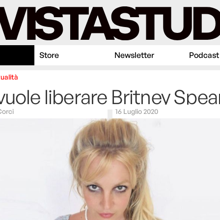
Store
Newsletter
Podcast
ualità
vuole liberare Britney Spea
Corci
16 Luglio 2020