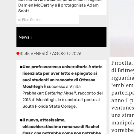
Damien McCarthy e il protagonista Adam
Scott.
di
Elisa Giudici
News ↓
10:45 VENERDÌ 7 AGOSTO 2026
Piroetta,
Una professoressa universitaria è stata
di Britne
licenziata per aver letto e spiegato ai
riguardia
suoi studenti un racconto di Ottessa
“emblema 
Moshfegh
È successo a Vinita
partecipa
Prabhakar:
Bettering Myself
, racconto del
anno il p
2013 di Moshfegh, le è costato il posto al
South Florida State College.
ventunesi
una stra
Il nuovo, attesissimo,
manipola
chiacchieratissimo romanzo di Rachel
vorrebbe
Cusk che potrebbe come non potrebbe