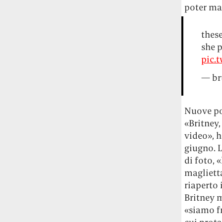
Rossi, per provare a sfuggire alle
poter man
tendenze dettate da Instagram anche
sulla ristorazione.
these
she p
Il Pentagono ha improvvisamente
pic.
cambiato il modo in cui conta i morti e i
feriti nella guerra in Iran
Pare su
— br
richiesta diretta dalla Casa Bianca.
Risultato: 4 morti "in meno" e circa 600
feriti in più.
Nuove po
«Britney,
Fred Again ha passato 50 ore
video», 
consecutive in livestream su YouTube
giugno. L
per completare il suo nuovo mixtape
Lo
di foto, 
ha fatto insieme al collettivo LATIN
MAFIA, registrato tutto a Città del
maglietta
Messico e intitolato (didascalicamente
riaperto 
ma efficacemente) 9 months & 50 hours.
Britney m
«siamo fr