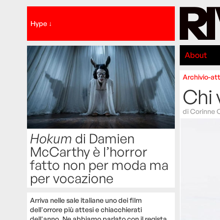
Hype ↓
About
Archivio-att
Chi 
di
Corinne 
Hokum
di Damien
McCarthy è l’horror
fatto non per moda ma
per vocazione
Arriva nelle sale italiane uno dei film
dell'orrore più attesi e chiacchierati
dell'anno. Ne abbiamo parlato con il regista