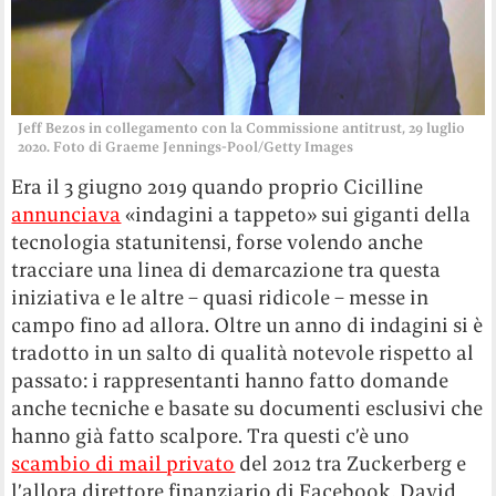
Jeff Bezos in collegamento con la Commissione antitrust, 29 luglio
2020. Foto di Graeme Jennings-Pool/Getty Images
Era il 3 giugno 2019 quando proprio Cicilline
annunciava
«indagini a tappeto»
sui giganti della
tecnologia statunitensi, forse volendo anche
tracciare una linea di demarcazione tra questa
iniziativa e le altre – quasi ridicole – messe in
campo fino ad allora. Oltre un anno di indagini si è
tradotto in un salto di qualità notevole rispetto al
passato: i rappresentanti hanno fatto domande
anche tecniche e basate su documenti esclusivi che
hanno già fatto scalpore. Tra questi c’è uno
scambio di mail privato
del 2012 tra Zuckerberg e
l’allora direttore finanziario di Facebook, David