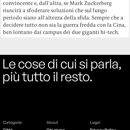
convincente e, dall’altra, se Mark Zuckerberg
riuscirà a sfoderare soluzioni che sul lungo
periodo siano all’altezza della sfida. Sempre che a
decidere tutto non sia la guerra fredda con la Cina,
ben lontano dai campus dei due giganti hi-tech.
Le cose di cui si parla,
più tutto il resto.
Categorie
About
Legal
Città
Chi siamo
Privacy Policy