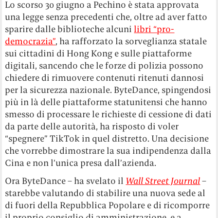
Lo scorso 30 giugno a Pechino è stata approvata
una legge senza precedenti che, oltre ad aver fatto
sparire dalle biblioteche alcuni
libri “pro-
democrazia”
, ha rafforzato la sorveglianza statale
sui cittadini di Hong Kong e sulle piattaforme
digitali, sancendo che le forze di polizia possono
chiedere di rimuovere contenuti ritenuti dannosi
per la sicurezza nazionale. ByteDance, spingendosi
più in là delle piattaforme statunitensi che hanno
smesso di processare le richieste di cessione di dati
da parte delle autorità, ha risposto di voler
“spegnere” TikTok in quel distretto. Una decisione
che vorrebbe dimostrare la sua indipendenza dalla
Cina e non l’unica presa dall’azienda.
Ora ByteDance – ha svelato il
Wall Street Journal
–
starebbe valutando di stabilire una nuova sede al
di fuori della Repubblica Popolare e di ricomporre
il proprio consiglio di amministrazione, e a