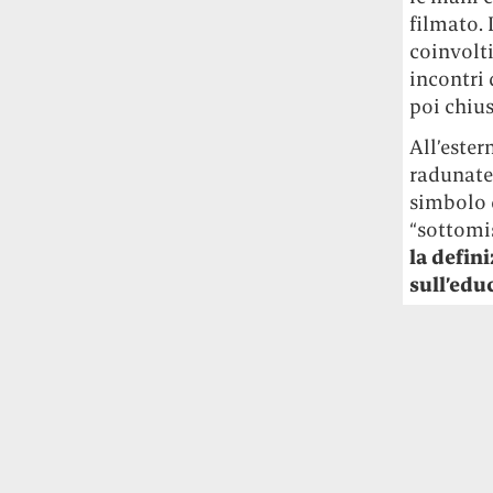
Fred Again ha passato 50 ore
filmato. 
consecutive in livestream su YouTube
coinvolt
per completare il suo nuovo mixtape
Lo
incontri 
ha fatto insieme al collettivo LATIN
poi chius
MAFIA, registrato tutto a Città del
Messico e intitolato (didascalicamente
All’ester
ma efficacemente) 9 months & 50 hours.
radunate 
simbolo d
I Massive Attack sono stati banditi a
“sottomi
vita da Singapore dopo aver esposto la
la defin
bandiera della Palestina durante un
concerto
Prima di essere espulsi hanno
sull’edu
subìto perquisizioni e il sequestro dei
passaporti. «Un'esperienza surreale», l'ha
definita la band.
La crisi climatica sta causando un
nuovo tipo di gentrificazione e stavolta
la vittima non sarà la città ma la
provincia
Lo dimostra una ricerca della