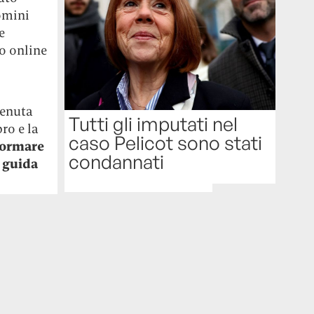
uomini
e
to online
venuta
Tutti gli imputati nel
ro e la
caso Pelicot sono stati
iformare
condannati
e guida