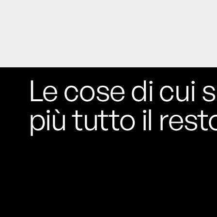
Universitat Autònoma de Barcelona: aree
con più verde, meno popolate e lontane
dal centro stanno diventando le più
appetibili. E costose.
L’unica pasticceria al mondo che ha il
permesso dello Studio Ghibli per fare
Le cose di cui s
dolcetti di Totoro è quella della cognata
di Hayao Miyazaki
Si chiama Shiro-
Hige’s Cream Puff Factory e ne produce
più tutto il rest
pochissimi alla volta: accaparrarseli è
difficile quasi come riuscire a visitare il
Ghibli Park.