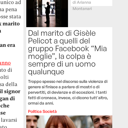
’unico ad
di
Arianna
una pena
Montanari
osse stata
x marito
n
Dal marito di Gisèle
Pelicot a quelli del
an era
gruppo Facebook “Mia
moglie”, la colpa è
sempre di un uomo
hanno
qualunque
nto di
olti
Troppo spesso nel discorso sulla violenza di
sa della
genere si finisce a parlare di mostri o di
il signor
pervertiti, di devianze e di eccezioni. I tanti
fatti di cronaca, invece, ci dicono tutt'altro,
gan di
ormai da anni.
 che
Politica
Società
sse
 lavarsi
ato