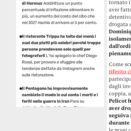
tornato i
di Hormuz
Addirittura un punto
aver fatt
percentuale di inflazione alimentare in
detentiva
più, un aumento del costo del cibo che
nel 2027 rischia di arrivare al 3 per cento.
drogata d
Dominiqu
Il ristorante Trippa ha tolto dal menù i
isolamen
suoi due piatti più celebri perché troppe
dall’ord
persone prendevano solo quelli per
pienamen
fotografarli
L'ha spiegato lo chef Diego
Rossi, per provare a sfuggire alle
Come scr
tendenze dettate da Instagram anche
riferito
sulla ristorazione.
partecipa
dagli inv
Il Pentagono ha improvvisamente
coppia, 
cambiato il modo in cui conta i morti e i
Pelicot 
feriti nella guerra in Iran
Pare su
aver dro
richiesta diretta dalla Casa Bianca.
Risultato: 4 morti "in meno" e circa 600
seguiva 
feriti in più.
durante 
le mani c