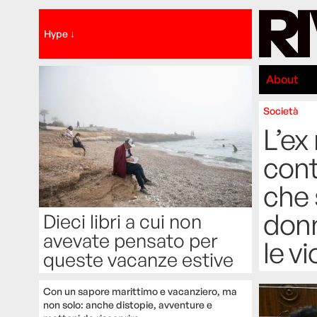
Hype ↓
About
Società
L’ex
cont
che 
donn
Dieci libri a cui non
avevate pensato per
le v
queste vacanze estive
Con un sapore marittimo e vacanziero, ma
non solo: anche distopie, avventure e