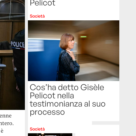
Pelicot
Società
Cos’ha detto Gisèle
Pelicot nella
testimonianza al suo
processo
nenne
ntero.
Società
 è