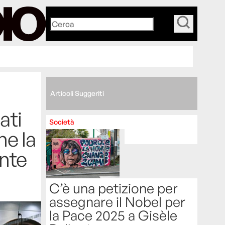
_
Articoli Suggeriti
ati
Società
he la
nte
C’è una petizione per
assegnare il Nobel per
la Pace 2025 a Gisèle