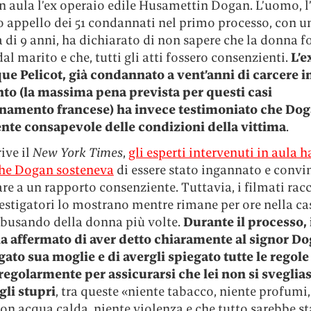
n aula l’ex operaio edile Husamettin Dogan. L’uomo, l
o appello dei 51 condannati nel primo processo, con 
 di 9 anni, ha dichiarato di non sapere che la donna f
al marito e che, tutti gli atti fossero consenzienti.
L’e
e Pelicot, già condannato a vent’anni di carcere i
to (la massima pena prevista per questi casi
inamento francese) ha invece testimoniato che Dog
te consapevole delle condizioni della vittima
.
ive il
New York Times
,
gli esperti intervenuti in aula 
 che Dogan sosteneva
di essere stato ingannato e convi
re a un rapporto consenziente. Tuttavia, i filmati racc
estigatori lo mostrano mentre rimane per ore nella ca
abusando della donna più volte.
Durante il processo, 
ha affermato di aver detto chiaramente al signor Do
gato sua moglie e di avergli spiegato tutte le regole
regolarmente per assicurarsi che lei non si sveglia
gli stupri
, tra queste «niente tabacco, niente profumi,
on acqua calda, niente violenza e che tutto sarebbe st