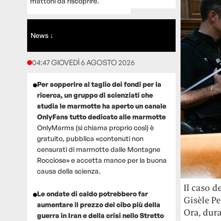
mattoni da riscoprire.
News ↓
04:47 GIOVEDÌ 6 AGOSTO 2026
Per sopperire al taglio dei fondi per la
ricerca, un gruppo di scienziati che
studia le marmotte ha aperto un canale
OnlyFans tutto dedicato alle marmotte
OnlyMarms (si chiama proprio così) è
gratuito, pubblica «contenuti non
censurati di marmotte dalle Montagne
Rocciose» e accetta mance per la buona
causa della scienza.
Il caso d
Le ondate di caldo potrebbero far
Gisèle Pe
aumentare il prezzo del cibo più della
Ora, dura
guerra in Iran e della crisi nello Stretto