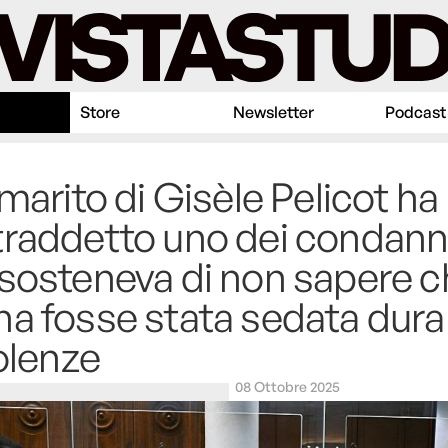
Store
Newsletter
Podcast
 marito di Gisèle Pelicot ha
raddetto uno dei condann
sosteneva di non sapere c
a fosse stata sedata dura
iolenze
08 Ottobre 2025