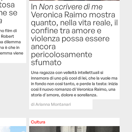
tosa
In
Non scrivere di me
he se
Veronica Raimo mostra
a
quanto, nella vita reale, il
confine tra amore e
mo film di
violenza possa essere
i Robert
una dilemma
ancora
ma è che in
pericolosamente
ilemma viene
sfumato
Una ragazza con velleità intellettuali si
innamora di uno più cool di lei, che la vuole ma
in fondo non così tanto, e perde la testa: inizia
così il nuovo romanzo di Veronica Raimo, una
storia d'amore, dolore e sorellanza.
di
Arianna Montanari
Cultura