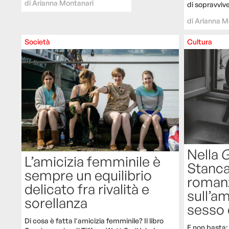
di
Arianna Montanari
di sopravvive
di
Arianna M
Società
Cultura
Nella
G
L’amicizia femminile è
Stancan
sempre un equilibrio
romanz
delicato fra rivalità e
sull’am
sorellanza
sesso 
Di cosa è fatta l'amicizia femminile? Il libro
E non basta: