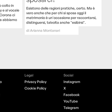
o colto in
Esistono delle ragioni pratiche, certo. Ma è
y e al vocale
vero anche che per chi si sposa oggi il
 Corona ci
matrimonio è un'occasione per raccontarsi,
ra abbiamo
distinguersi, talvolta anche "esibirsi".
di
Arianna Montanari
Legal
Social
o
Privacy Policy
Instagram
Cookie Policy
X
t
Facebook
YouTube
Telegram