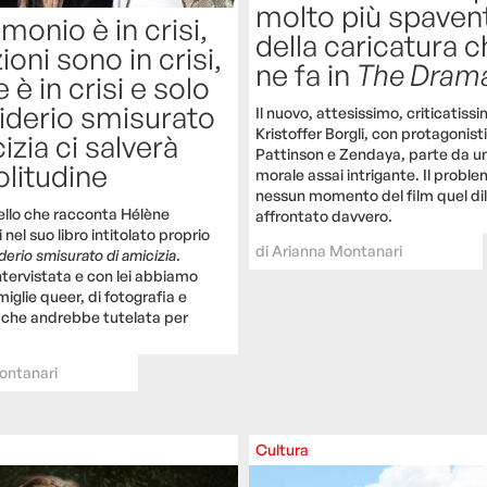
molto più spaven
imonio è in crisi,
della caricatura c
zioni sono in crisi,
ne fa in
The Dram
 è in crisi e solo
iderio smisurato
Il nuovo, attesissimo, criticatissi
Kristoffer Borgli, con protagonist
izia ci salverà
Pattinson e Zendaya, parte da 
olitudine
morale assai intrigante. Il proble
nessun momento del film quel d
llo che racconta Hélène
affrontato davvero.
nel suo libro intitolato proprio
di
Arianna Montanari
derio smisurato di amicizia
.
tervistata e con lei abbiamo
miglie queer, di fotografia e
a che andrebbe tutelata per
ontanari
Cultura