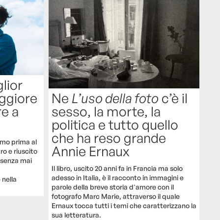
glior
eggiore
Ne
L’uso della foto
c’è il
re a
sesso, la morte, la
politica e tutto quello
che ha reso grande
simo prima al
Annie Ernaux
o e riuscito
a senza mai
Il libro, uscito 20 anni fa in Francia ma solo
adesso in Italia, è il racconto in immagini e
nella
parole della breve storia d'amore con il
fotografo Marc Marie, attraverso il quale
Ernaux tocca tutti i temi che caratterizzano la
sua letteratura.