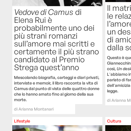
Il matr
Vedove di Camus
di
le rela
Elena Rui è
l’amore
probabilmente uno dei
un des
più strani romanzi
di amic
sull’amore mai scritti e
dalla s
certamente il più strano
candidato al Premio
Questo è que
Giannecchini 
Strega quest’anno
così,
Un desi
L'abbiamo in
Mescolando biografia, carteggi e diari privati,
parlato di fa
interviste e memoir, il libro racconta la vita di
dell'amicizi
Camus dal punto di vista delle quattro donne
legge.
che lo hanno amato fino al giorno della sua
morte.
di
Arianna M
di
Arianna Montanari
Lifestyle
Cultura