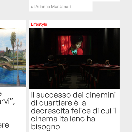
di
Arianna Montanari
Lifestyle
e
Il successo dei cinemini
rvi”,
di quartiere è la
decrescita felice di cui il
l
cinema italiano ha
ere
bisogno