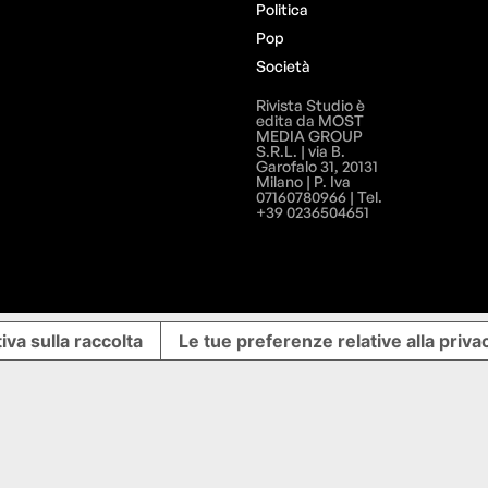
Politica
Pop
Società
Rivista Studio è
edita da MOST
MEDIA GROUP
S.R.L. | via B.
Garofalo 31, 20131
Milano | P. Iva
07160780966 | Tel.
+39 0236504651
iva sulla raccolta
Le tue preferenze relative alla priva