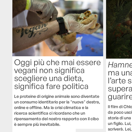
Oggi più che mai essere
Hamne
vegani non significa
ma una
scegliere una dieta,
l’arte 
significa fare politica
supera
guarir
Le proteine di origine animale sono diventate
un consumo identitario per la "nuova" destra,
Il film di Ch
online e offline. Ma la crisi climatica e la
da poco uscit
ricerca scientifica ci ricordano che un
storia di una
ripensamento del nostro rapporto con il cibo
un figlio. Lu
è sempre più inevitabile.
scriverà. Lei