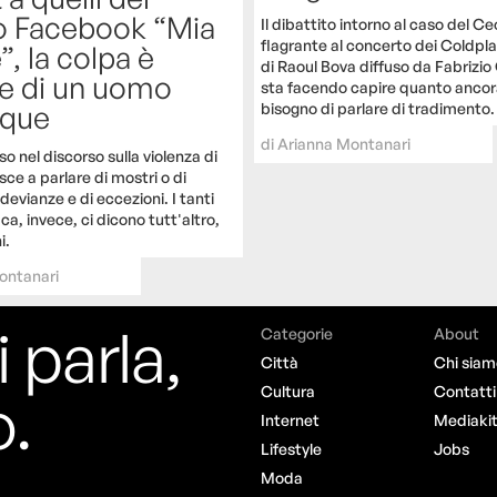
o Facebook “Mia
Il dibattito intorno al caso del Ce
flagrante al concerto dei Coldpla
, la colpa è
di Raoul Bova diffuso da Fabrizio
e di un uomo
sta facendo capire quanto anco
bisogno di parlare di tradimento.
nque
di
Arianna Montanari
 nel discorso sulla violenza di
isce a parlare di mostri o di
 devianze e di eccezioni. I tanti
aca, invece, ci dicono tutt'altro,
i.
ontanari
i parla,
Categorie
About
Città
Chi siam
o.
Cultura
Contatti
Internet
Mediaki
Lifestyle
Jobs
Moda