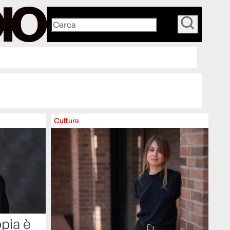
_
Cultura
ppia è