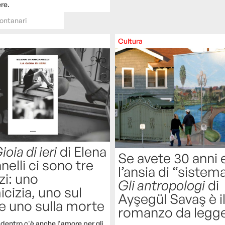
re.
ontanari
Cultura
ioia di ieri
di Elena
Se avete 30 anni 
elli ci sono tre
l’ansia di “sistema
i: uno
Gli antropologi
di
icizia, uno sul
Ayşegül Savaş è i
e uno sulla morte
romanzo da legg
 dentro c'è anche l'amore per gli