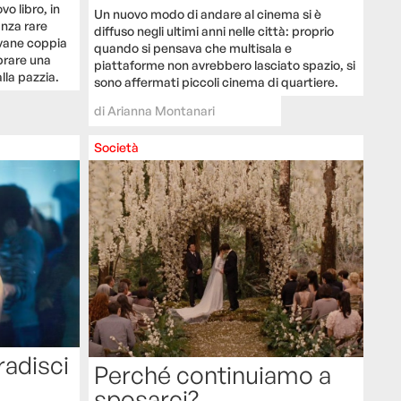
vo libro, in
Un nuovo modo di andare al cinema si è
nza rare
diffuso negli ultimi anni nelle città: proprio
iovane coppia
quando si pensava che multisala e
prare una
piattaforme non avrebbero lasciato spazio, si
lla pazzia.
sono affermati piccoli cinema di quartiere.
di
Arianna Montanari
Società
radisci
Perché continuiamo a
sposarci?