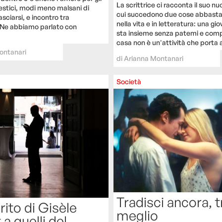
La scrittrice ci racconta il suo nuo
stici, modi meno malsani di
cui succedono due cose abbasta
asciarsi, e incontro tra
nella vita e in letteratura: una g
 Ne abbiamo parlato con
sta insieme senza patemi e com
casa non è un'attività che porta a
ontanari
di
Arianna Montanari
Società
Tradisci ancora, t
rito di Gisèle
meglio
 a quelli del