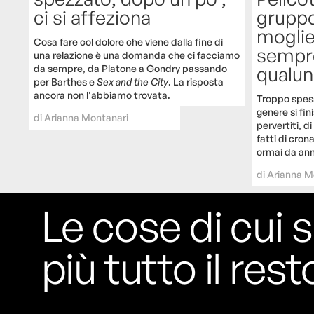
grupp
ci si affeziona
moglie”
Cosa fare col dolore che viene dalla fine di
sempr
una relazione è una domanda che ci facciamo
qualu
da sempre, da Platone a Gondry passando
per Barthes e
Sex and the City
. La risposta
ancora non l'abbiamo trovata.
Troppo spesso
genere si fin
di
Arianna Montanari
pervertiti, di
fatti di cron
ormai da ann
di
Arianna M
Le cose di cui s
più tutto il rest