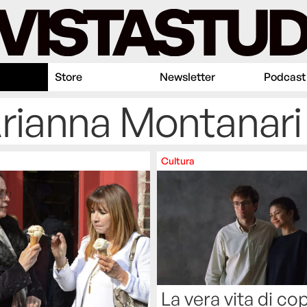
Store
Newsletter
Podcast
Arianna Montanari
Cultura
La vera vita di co