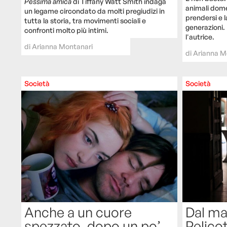
Pessima amica
di Tiffany Watt Smith indaga
animali dome
un legame circondato da molti pregiudizi in
prendersi e l
tutta la storia, tra movimenti sociali e
generazioni.
confronti molto più intimi.
l'autrice.
di
Arianna Montanari
di
Arianna M
Società
Società
Dal ma
Anche a un cuore
Pelicot
spezzato, dopo un po’,