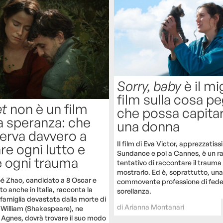
Sorry, baby
è il mi
film sulla cosa p
t
non è un film
che possa capita
 speranza: che
una donna
serva davvero a
Il film di Eva Victor, apprezzatis
re ogni lutto e
Sundance e poi a Cannes, è un rar
e ogni trauma
tentativo di raccontare il traum
mostrarlo. Ed è, soprattutto, una
loé Zhao, candidato a 8 Oscar e
commovente professione di fede 
o anche in Italia, racconta la
sorellanza.
 famiglia devastata dalla morte di
di
Arianna Montanari
i, William (Shakespeare), ne
, Agnes, dovrà trovare il suo modo