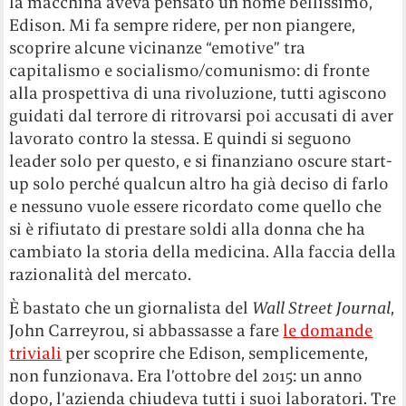
la macchina aveva pensato un nome bellissimo,
Edison. Mi fa sempre ridere, per non piangere,
scoprire alcune vicinanze “emotive” tra
capitalismo e socialismo/comunismo: di fronte
alla prospettiva di una rivoluzione, tutti agiscono
guidati dal terrore di ritrovarsi poi accusati di aver
lavorato contro la stessa. E quindi si seguono
leader solo per questo, e si finanziano oscure start-
up solo perché qualcun altro ha già deciso di farlo
e nessuno vuole essere ricordato come quello che
si è rifiutato di prestare soldi alla donna che ha
cambiato la storia della medicina. Alla faccia della
razionalità del mercato.
È bastato che un giornalista del
Wall Street Journal
,
John Carreyrou, si abbassasse a fare
le domande
triviali
per scoprire che Edison, semplicemente,
non funzionava. Era l’ottobre del 2015: un anno
dopo, l’azienda chiudeva tutti i suoi laboratori. Tre