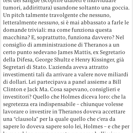
test del sangue (scoprire diabeti e individuare
tumori, addirittura) usandone soltanto una goccia.
Un pitch talmente travolgente che nessuno,
letteralmente
nessuno
, si è mai abbassato a farle le
domande triviali: ma come funziona questa
macchina? E, soprattutto, funziona davvero? Nel
consiglio di amministrazione di Theranos a un
certo punto sedevano James Mattis, ex Segretario
della Difesa, George Shultz e Henry Kissinger, già
Segretari di Stato. L’azienda aveva attratto
investimenti tali da arrivare a valere nove miliardi
di dollari. Lei partecipava a panel assieme a Bill
Clinton e Jack Ma. Cosa sapevano, consiglieri e
investitori? Quello che Holmes diceva loro: che la
segretezza era indispensabile – chiunque volesse
lavorare o investire in Theranos doveva accettare
una “clausola” per la quale quello che c’era da
sapere lo doveva sapere solo lei, Holmes – e che per