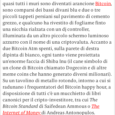
quasi tutti i muri sono diventati arancione
Bitcoin
,
sono comparsi dei bassi divani blu e due o tre
piccoli tappeti persiani sul pavimento di cemento
grezzo, e qualcuno ha rivestito di fogliame finto
una nicchia rialzata con un dj controller,
illuminata da un altro piccolo schermo luminoso
azzurro con il nome di una criptovaluta. Accanto a
due Bitcoin Atm spenti, sulla parete di destra
dipinta di bianco, ogni tanto viene proiettata
un’enorme faccia di Shiba Inu (il cane simbolo di
un clone di Bitcoin chiamato Dogecoin e di altre
meme coins che hanno generato diversi milionari).
Su un tavolino di metallo rotondo, intorno a cui si
radunano i frequentatori del Bitcoin happy hour, a
disposizione di tutti c’è un mucchietto di libri
canonici per il cripto-investitore, tra cui
The
Bitcoin Standard
di Saifedean Ammous o
The
Internet of Money
di Andreas Antonopulos.