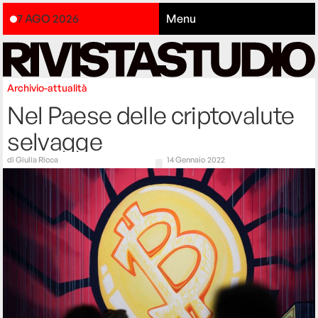
7 AGO 2026
Menu
Archivio-attualità
Nel Paese delle criptovalute
selvagge
di
Giulia Ricca
14 Gennaio 2022