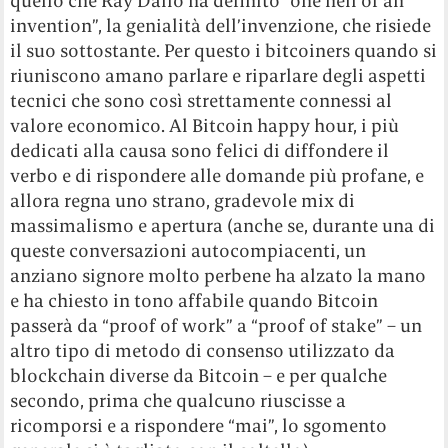
quello che Ray Dalio ha definito “one hell of an
invention”, la genialità dell’invenzione, che risiede
il suo sottostante. Per questo i bitcoiners quando si
riuniscono amano parlare e riparlare degli aspetti
tecnici che sono così strettamente connessi al
valore economico. Al Bitcoin happy hour, i più
dedicati alla causa sono felici di diffondere il
verbo e di rispondere alle domande più profane, e
allora regna uno strano, gradevole mix di
massimalismo e apertura (anche se, durante una di
queste conversazioni autocompiacenti, un
anziano signore molto perbene ha alzato la mano
e ha chiesto in tono affabile quando Bitcoin
passerà da “proof of work” a “proof of stake” – un
altro tipo di metodo di consenso utilizzato da
blockchain diverse da Bitcoin – e per qualche
secondo, prima che qualcuno riuscisse a
ricomporsi e a rispondere “mai”, lo sgomento