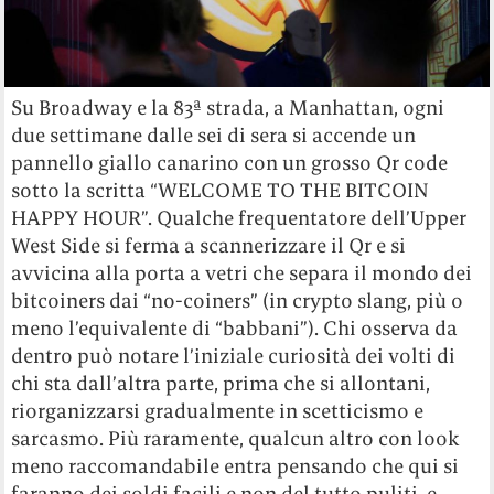
Su Broadway e la 83ª strada, a Manhattan, ogni
due settimane dalle sei di sera si accende un
pannello giallo canarino con un grosso Qr code
sotto la scritta “WELCOME TO THE BITCOIN
HAPPY HOUR”. Qualche frequentatore dell’Upper
West Side si ferma a scannerizzare il Qr e si
avvicina alla porta a vetri che separa il mondo dei
bitcoiners dai “no-coiners” (in crypto slang, più o
meno l’equivalente di “babbani”). Chi osserva da
dentro può notare l’iniziale curiosità dei volti di
chi sta dall’altra parte, prima che si allontani,
riorganizzarsi gradualmente in scetticismo e
sarcasmo. Più raramente, qualcun altro con look
meno raccomandabile entra pensando che qui si
faranno dei soldi facili e non del tutto puliti, e