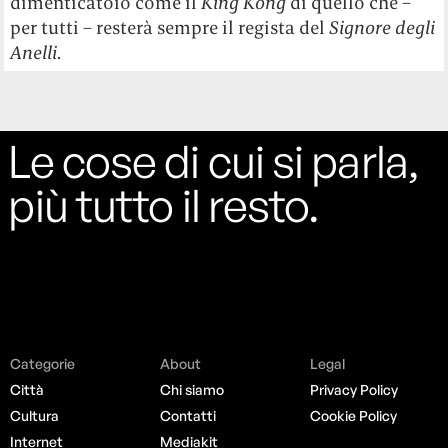
dimenticatoio come il
King Kong
di quello che –
per tutti – resterà sempre il regista del
Signore degli
Anelli
.
Le cose di cui si parla,
più tutto il resto.
Categorie
About
Legal
Città
Chi siamo
Privacy Policy
Cultura
Contatti
Cookie Policy
Internet
Mediakit