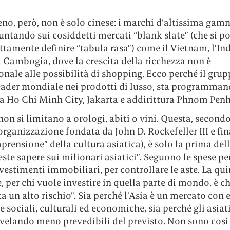
no, però, non è solo cinese: i marchi d’altissima gam
ntando sui cosiddetti mercati “blank slate” (che si p
ttamente definire “tabula rasa”) come il Vietnam, l’In
la Cambogia, dove la crescita della ricchezza non è
nale alle possibilità di shopping. Ecco perché il gru
ader mondiale nei prodotti di lusso, sta programma
 a Ho Chi Minh City, Jakarta e addirittura Phnom Penh
non si limitano a orologi, abiti o vini. Questa, secondo
organizzazione fondata da John D. Rockefeller III e fin
prensione” della cultura asiatica), è solo la prima dell
ste sapere sui milionari asiatici”. Seguono le spese per
nvestimenti immobiliari, per controllare le aste. La qu
, per chi vuole investire in quella parte di mondo, è c
 un alto rischio”. Sia perché l’Asia è un mercato con 
e sociali, culturali ed economiche, sia perché gli asiati
ivelando meno prevedibili del previsto. Non sono così