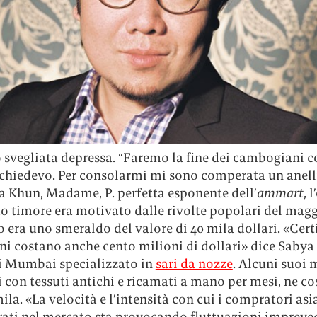
 svegliata depressa. “Faremo la fine dei cambogiani c
 chiedevo. Per consolarmi mi sono comperata un anel
a Khun, Madame, P. perfetta esponente dell’
ammart
, l
suo timore era motivato dalle rivolte popolari del magg
o era uno smeraldo del valore di 40 mila dollari. «Cert
i costano anche cento milioni di dollari» dice Sabya 
di Mumbai specializzato in
sari da nozze
. Alcuni suoi 
i con tessuti antichi e ricamati a mano per mesi, ne c
mila. «La velocità e l’intensità con cui i compratori asi
rati nel mercato sta provocando fluttuazioni impreved