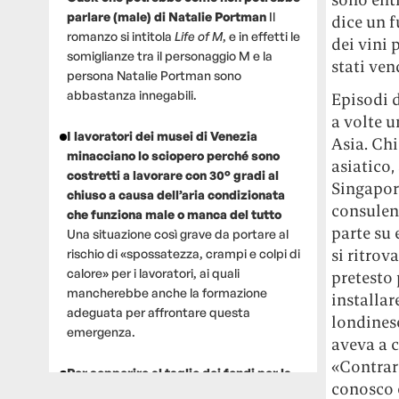
parlare (male) di Natalie Portman
Il
dice un f
romanzo si intitola
Life of M
, e in effetti le
dei vini 
somiglianze tra il personaggio M e la
stati ven
persona Natalie Portman sono
abbastanza innegabili.
Episodi d
a volte u
I lavoratori dei musei di Venezia
Asia. Chi
minacciano lo sciopero perché sono
asiatico,
costretti a lavorare con 30° gradi al
Singapor
chiuso a causa dell’aria condizionata
consulent
che funziona male o manca del tutto
parte su 
Una situazione così grave da portare al
si ritrov
rischio di «spossatezza, crampi e colpi di
calore» per i lavoratori, ai quali
pretesto 
mancherebbe anche la formazione
installar
adeguata per affrontare questa
londinese
emergenza.
aveva a c
«Contrari
Per sopperire al taglio dei fondi per la
conosco 
ricerca, un gruppo di scienziati che