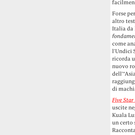
facilment
Forse pe
altro tes
Italia da
fondamen
come ana
l’Undici 
ricorda u
nuovo ro
dell’“Asi
raggiunge
di machi
Five Star 
uscite ne
Kuala Lum
un certo
Racconta 