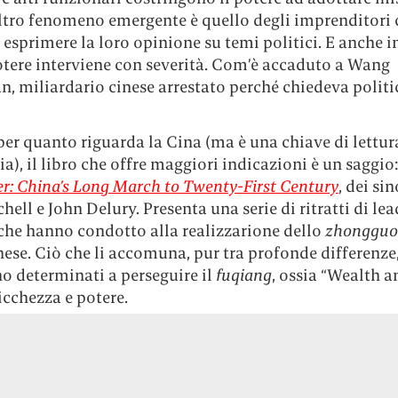
Altro fenomeno emergente è quello degli imprenditori 
esprimere la loro opinione su temi politici. E anche i
otere interviene con severità. Com’è accaduto a Wang
, miliardario cinese arrestato perché chiedeva politi
er quanto riguarda la Cina (ma è una chiave di lettur
sia), il libro che offre maggiori indicazioni è un saggio
r: China’s Long March to Twenty-First Century
, dei si
chell e John Delury. Presenta una serie di ritratti di lea
 che hanno condotto alla realizzarione dello
zhongguo
ese. Ciò che li accomuna, pur tra profonde differenze,
no determinati a perseguire il
fuqiang
, ossia “Wealth a
icchezza e potere.