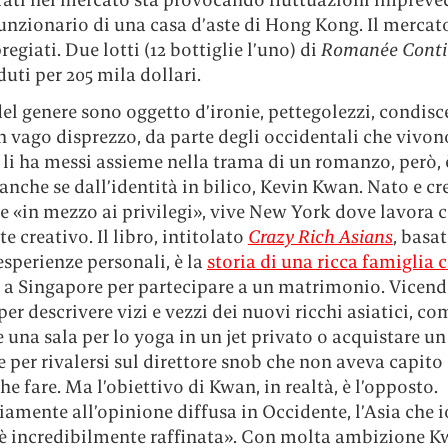
unzionario di una casa d’aste di Hong Kong. Il mercat
pregiati. Due lotti (12 bottiglie l’uno) di
Romanée Conti
duti per 205 mila dollari.
el genere sono oggetto d’ironie, pettegolezzi, condis
n vago disprezzo, da parte degli occidentali che vivon
 li ha messi assieme nella trama di un romanzo, però, 
 anche se dall’identità in bilico, Kevin Kwan. Nato e cr
e «in mezzo ai privilegi», vive New York dove lavora
e creativo. Il libro, intitolato
Crazy Rich Asians
, basa
esperienze personali, è la
storia di una ricca famiglia 
a a Singapore per partecipare a un matrimonio. Vicend
per descrivere vizi e vezzi dei nuovi ricchi asiatici, co
e una sala per lo yoga in un jet privato o acquistare un
 per rivalersi sul direttore snob che non aveva capito
he fare. Ma l’obiettivo di Kwan, in realtà, è l’opposto.
amente all’opinione diffusa in Occidente, l’Asia che i
è incredibilmente raffinata». Con molta ambizione K