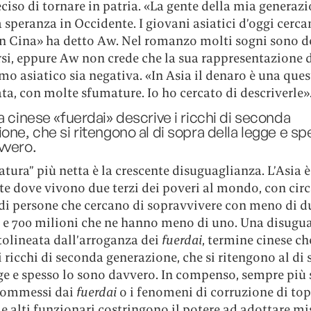
iso di tornare in patria. «La gente della mia generaz
 speranza in Occidente. I giovani asiatici d’oggi cerca
in Cina» ha detto Aw. Nel romanzo molti sogni sono de
rsi, eppure Aw non crede che la sua rappresentazione 
mo asiatico sia negativa. «In Asia il denaro è una que
a, con molte sfumature. Io ho cercato di descriverle»
a cinese «fuerdai» descrive i ricchi di seconda
one, che si ritengono al di sopra della legge e sp
vvero.
tura” più netta è la crescente disuguaglianza. L’Asia è 
e dove vivono due terzi dei poveri al mondo, con circa
di persone che cercano di sopravvivere con meno di du
o e 700 milioni che ne hanno meno di uno. Una disugu
tolineata dall’arroganza dei
fuerdai
, termine cinese ch
i ricchi di seconda generazione, che si ritengono al di
ge e spesso lo sono davvero. In compenso, sempre più 
commessi dai
fuerdai
o i fenomeni di corruzione di top
 alti funzionari costringono il potere ad adottare mi