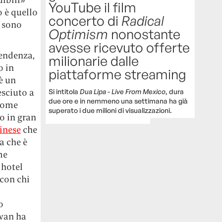
YouTube il film
o è quello
concerto di
Radical
sono
Optimism
nonostante
avesse ricevuto offerte
cendenza,
milionarie dalle
o in
piattaforme streaming
è un
esciuto a
Si intitola
Dua Lipa - Live From Mexico
, dura
due ore e in nemmeno una settimana ha già
 come
superato i due milioni di visualizzazioni.
to in gran
cinese
che
a che è
me
 hotel
 con chi
o
wan ha