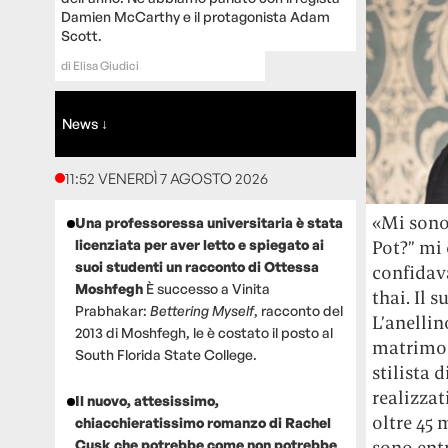
Damien McCarthy e il protagonista Adam
Scott.
di
Elisa Giudici
News ↓
11:52 VENERDÌ 7 AGOSTO 2026
«Mi sono
Una professoressa universitaria è stata
licenziata per aver letto e spiegato ai
Pot?” mi
suoi studenti un racconto di Ottessa
confidav
Moshfegh
È successo a Vinita
thai. Il 
Prabhakar:
Bettering Myself
, racconto del
L’anellin
2013 di Moshfegh, le è costato il posto al
matrimon
South Florida State College.
stilista 
realizzat
Il nuovo, attesissimo,
oltre 45 
chiacchieratissimo romanzo di Rachel
Cusk che potrebbe come non potrebbe
sono ent