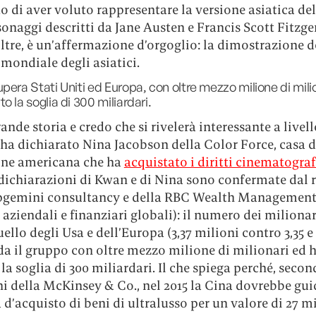
o di aver voluto rappresentare la versione asiatica del
sonaggi descritti da Jane Austen e Francis Scott Fitzger
oltre, è un’affermazione d’orgoglio: la dimostrazione d
mondiale degli asiatici.
pera Stati Uniti ed Europa, con oltre mezzo milione di mili
o la soglia di 300 miliardari.
ande storia e credo che si rivelerà interessante a livell
ha dichiarato Nina Jacobson della Color Force, casa d
ne americana che ha
acquistato i diritti cinematograf
 dichiarazioni di Kwan e di Nina sono confermate dal
pgemini consultancy e della RBC Wealth Management 
i aziendali e finanziari globali): il numero dei milionar
ello degli Usa e dell’Europa (3,37 milioni contro 3,35 e 3
da il gruppo con oltre mezzo milione di milionari ed 
la soglia di 300 miliardari. Il che spiega perché, secon
i della McKinsey & Co., nel 2015 la Cina dovrebbe gui
a d’acquisto di beni di ultralusso per un valore di 27 mi