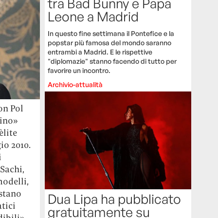
tra Bad Bunny e Papa
Leone a Madrid
In questo fine settimana il Pontefice e la
popstar più famosa del mondo saranno
entrambi a Madrid. E le rispettive
"diplomazie" stanno facendo di tutto per
favorire un incontro.
Archivio-attualità
on Pol
lino»
’èlite
io 2010.
i
Sachi,
modelli,
ostano
Dua Lipa ha pubblicato
atici
gratuitamente su
ibili»