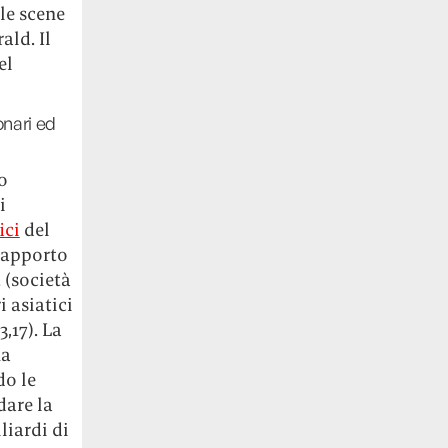
le scene
ald. Il
el
onari ed
o
i
ici
del
 rapporto
(società
i asiatici
,17). La
ha
do le
dare la
liardi di