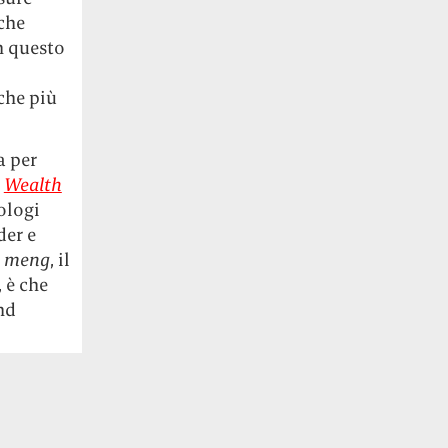
che
n questo
che più
a per
:
Wealth
nologi
der e
 meng
, il
 è che
nd