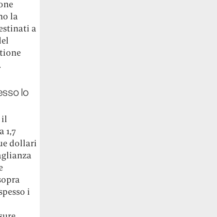
ione
no la
stinati a
del
stione
.
esso lo
il
 1,7
e dollari
aglianza
e
 sopra
spesso i
sure