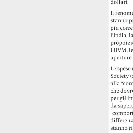
dollari.
Rossi, per provare a sfuggire alle
tendenze dettate da Instagram anche
Il fenome
sulla ristorazione.
stanno pu
più corre
Il Pentagono ha improvvisamente
l’India, 
cambiato il modo in cui conta i morti e i
proporzio
feriti nella guerra in Iran
Pare su
LHVM, le
richiesta diretta dalla Casa Bianca.
Risultato: 4 morti "in meno" e circa 600
aperture
feriti in più.
Le spese 
Society (
Fred Again ha passato 50 ore
alla “com
consecutive in livestream su YouTube
per completare il suo nuovo mixtape
Lo
che dovre
ha fatto insieme al collettivo LATIN
per gli i
MAFIA, registrato tutto a Città del
da sapere
Messico e intitolato (didascalicamente
“comporta
ma efficacemente) 9 months & 50 hours.
differenz
stanno r