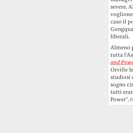
severe. 
vogliono 
caso il p
Gongquan
liberali.
Almeno p
tutta l’A
and Powe
Orville S
studiosi
sogno cin
tutti era
Power”, r