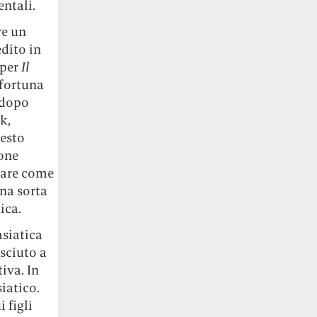
entali.
re un
edito in
 per
Il
 fortuna
 dopo
k,
uesto
one
egare come
na sorta
ica.
asiatica
esciuto a
iva. In
iatico.
i figli