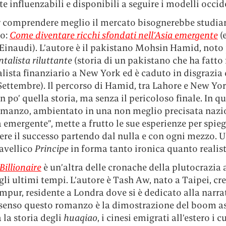
e influenzabili e disponibili a seguire i modelli occid
r comprendere meglio il mercato bisognerebbe studia
to:
Come diventare ricchi sfondati nell’Asia emergente
(
 Einaudi). L’autore è il pakistano Mohsin Hamid, noto
talista riluttante
(storia di un pakistano che ha fatto
lista finanziario a New York ed è caduto in disgrazia
Settembre). Il percorso di Hamid, tra Lahore e New Yor
n po’ quella storia, ma senza il pericoloso finale. In q
manzo, ambientato in una non meglio precisata nazi
a emergente”, mette a frutto le sue esperienze per spi
re il successo partendo dal nulla e con ogni mezzo. U
avellico
Principe
in forma tanto ironica quanto realist
Billionaire
è un’altra delle cronache della plutocrazia 
gli ultimi tempi. L’autore è Tash Aw, nato a Taipei, cr
pur, residente a Londra dove si è dedicato alla narrat
 senso questo romanzo è la dimostrazione del boom as
la storia degli
huaqiao
, i cinesi emigrati all’estero i cu