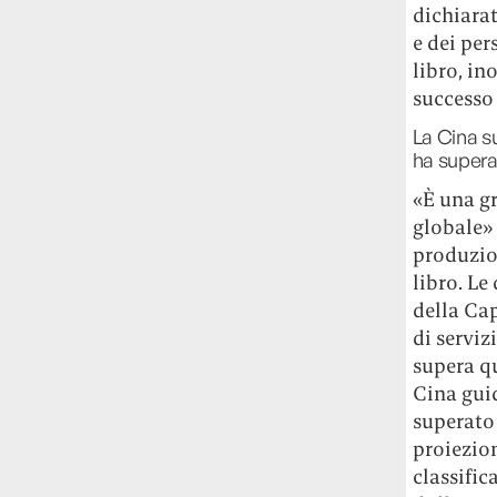
dichiarat
studia le marmotte ha aperto un canale
e dei per
OnlyFans tutto dedicato alle marmotte
OnlyMarms (si chiama proprio così) è
libro, in
gratuito, pubblica «contenuti non
successo 
censurati di marmotte dalle Montagne
La Cina su
Rocciose» e accetta mance per la buona
ha superat
causa della scienza.
«È una gr
Le ondate di caldo potrebbero far
globale» 
aumentare il prezzo del cibo più della
produzio
guerra in Iran e della crisi nello Stretto
libro. Le
di Hormuz
Addirittura un punto
della Ca
percentuale di inflazione alimentare in
di serviz
più, un aumento del costo del cibo che
nel 2027 rischia di arrivare al 3 per cento.
supera qu
Cina gui
Il ristorante Trippa ha tolto dal menù i
superato 
suoi due piatti più celebri perché troppe
proiezion
persone prendevano solo quelli per
classific
fotografarli
L'ha spiegato lo chef Diego