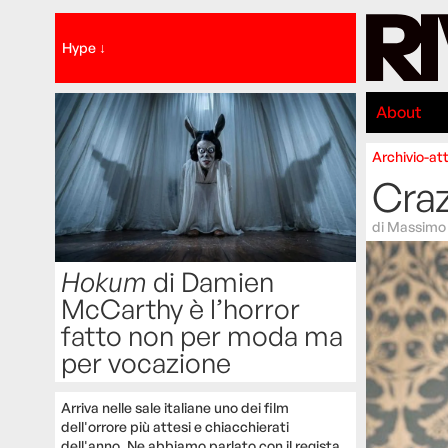
Hype ↓
About
Archivio-att
Craz
di
Massimo 
Hokum
di Damien
McCarthy è l’horror
fatto non per moda ma
per vocazione
Arriva nelle sale italiane uno dei film
dell'orrore più attesi e chiacchierati
dell'anno. Ne abbiamo parlato con il regista