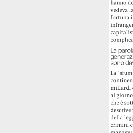
hanno dec
vedeva la
fortuna 
infrange
capitalis
complicat
La parol
generazi
sono da
La “sfuma
continent
miliardi 
al giorn
che è sot
descrive 
della leg
crimini 
manager e