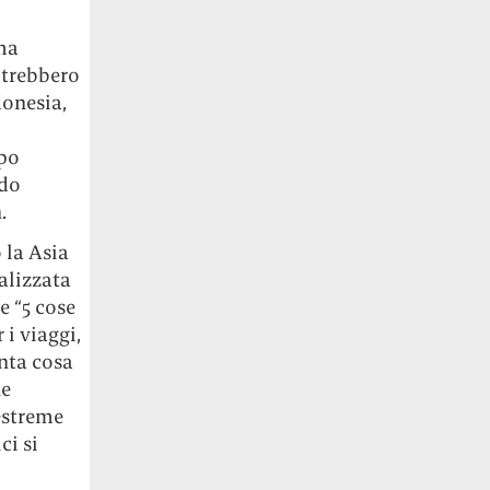
ma
otrebbero
donesia,
ppo
ndo
.
 la Asia
alizzata
e “5 cose
 i viaggi,
inta cosa
he
estreme
ci si