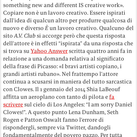
something new and different IS creative work».
Copiare non è un lavoro creativo. Essere ispirati
dall’idea di qualcun altro per produrre qualcosa di
nuovo e diverso
È
un lavoro creativo. Qualcuno del
sito
A.V. Club
si accorge però che questa risposta
dell’attore è in effetti “ispirata” da una risposta che
si trova su
Yahoo Answer
scritta quattro anni fa in
relazione a una domanda relativa al significato
della frase di Picasso: «I bravi artisti copiano, i
grandi artisti rubano». Nel frattempo l’attore
continua a scusarsi in maniera del tutto sarcastica
con Clowes. Il 1 gennaio del 2014 Shia LaBeouf
affitta un aeroplano con tanto di pilota e
fa
scrivere
sul cielo di Los Angeles: “I am sorry Daniel
Clowes!”. A questo punto Lena Dunham, Seth
Rogen e Patton Oswalt fanno l’errore di
rispondergli, sempre via Twitter, dandogli
fondamentalmente del povero pazzo. Per tutta