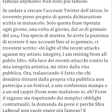
famous anymore»: Non sono più famoso.
Se andate a cercare l’account Twitter dell’attore, lo
troverete pieno proprio di questa dichiarazione
scritta in maiuscolo. Solo questa frase ripetuta
ogni giorno, una volta al giorno, dal 20 di gennaio
del 2014. Una specie di mantra. Se avete la pazienza
di scorrere il suo account fino al 10 gennaio, ci
troverete scritto: «In light of the recent attacks
against my artistic integrity, I am retiring from all
public life». Alla luce dei recenti attacchi contro la
mia integrità artistica, mi ritiro dalla vita
pubblica. Ora, tralasciando il fatto che chi
desidera ritirarsi dalla propria vita pubblica non
partecipa a un festival, a una conferenza stampa o
a un red carpet (forse sono malizioso io, eh? Forse
il ragazzo sta rispettando dei semplici obblighi
contrattuali), la domanda da porsi è: perché Shia
LaBeouf non vuole essere più famoso? E