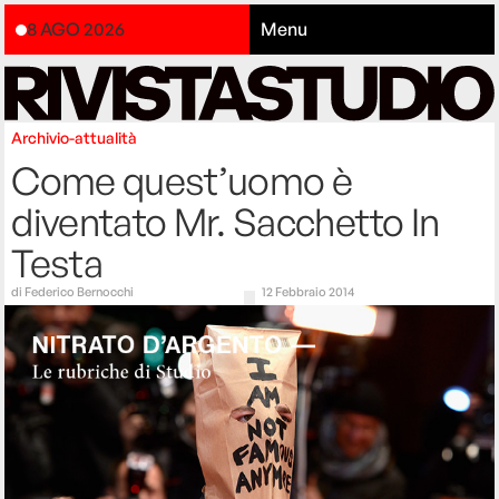
8 AGO 2026
Menu
Archivio-attualità
Come quest’uomo è
diventato Mr. Sacchetto In
Testa
di
Federico Bernocchi
12 Febbraio 2014