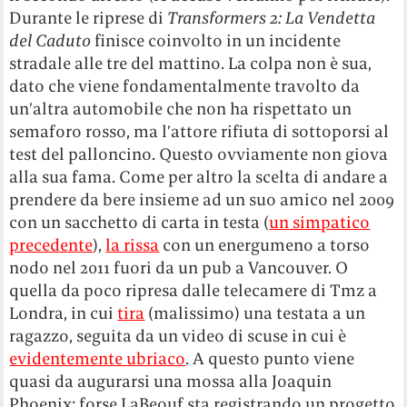
Durante le riprese di
Transformers 2: La Vendetta
del Caduto
finisce coinvolto in un incidente
stradale alle tre del mattino. La colpa non è sua,
dato che viene fondamentalmente travolto da
un’altra automobile che non ha rispettato un
semaforo rosso, ma l’attore rifiuta di sottoporsi al
test del palloncino. Questo ovviamente non giova
alla sua fama. Come per altro la scelta di andare a
prendere da bere insieme ad un suo amico nel 2009
con un sacchetto di carta in testa (
un simpatico
precedente
),
la rissa
con un energumeno a torso
nodo nel 2011 fuori da un pub a Vancouver. O
quella da poco ripresa dalle telecamere di Tmz a
Londra, in cui
tira
(malissimo) una testata a un
ragazzo, seguita da un video di scuse in cui è
evidentemente ubriaco
. A questo punto viene
quasi da augurarsi una mossa alla Joaquin
Phoenix: forse LaBeouf sta registrando un progetto