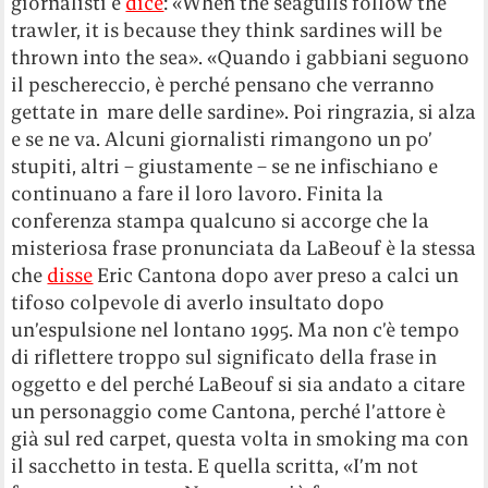
giornalisti e
dice
: «When the seagulls follow the
trawler, it is because they think sardines will be
thrown into the sea». «Quando i gabbiani seguono
il peschereccio, è perché pensano che verranno
gettate in mare delle sardine». Poi ringrazia, si alza
e se ne va. Alcuni giornalisti rimangono un po’
stupiti, altri – giustamente – se ne infischiano e
continuano a fare il loro lavoro. Finita la
conferenza stampa qualcuno si accorge che la
misteriosa frase pronunciata da LaBeouf è la stessa
che
disse
Eric Cantona dopo aver preso a calci un
tifoso colpevole di averlo insultato dopo
un’espulsione nel lontano 1995. Ma non c’è tempo
di riflettere troppo sul significato della frase in
oggetto e del perché LaBeouf si sia andato a citare
un personaggio come Cantona, perché l’attore è
già sul red carpet, questa volta in smoking ma con
il sacchetto in testa. E quella scritta, «I’m not