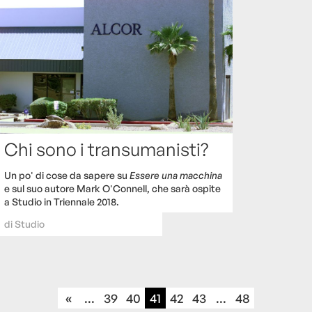
Chi sono i transumanisti?
Un po' di cose da sapere su
Essere una macchina
e sul suo autore Mark O'Connell, che sarà ospite
a Studio in Triennale 2018.
di
Studio
«
...
39
40
41
42
43
...
48