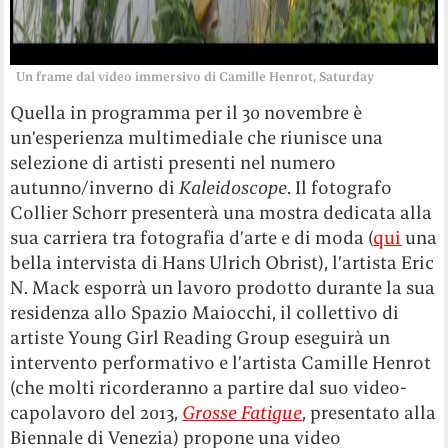
Un frame dal video immersivo di Camille Henrot, Saturday
Quella in programma per il 30 novembre è
un’esperienza multimediale che riunisce una
selezione di artisti presenti nel numero
autunno/inverno di
Kaleidoscope
. Il fotografo
Collier Schorr presenterà una mostra dedicata alla
sua carriera tra fotografia d’arte e di moda (
qui
una
bella intervista di Hans Ulrich Obrist), l’artista Eric
N. Mack esporrà un lavoro prodotto durante la sua
residenza allo Spazio Maiocchi, il collettivo di
artiste Young Girl Reading Group eseguirà un
intervento performativo e l’artista Camille Henrot
(che molti ricorderanno a partire dal suo video-
capolavoro del 2013,
Grosse Fatigue
, presentato alla
Biennale di Venezia) propone una video