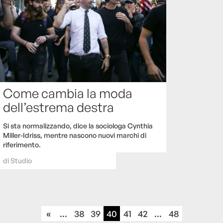
Come cambia la moda
dell’estrema destra
Si sta normalizzando, dice la sociologa Cynthia
Miller-Idriss, mentre nascono nuovi marchi di
riferimento.
di
Studio
«
...
38
39
40
41
42
...
48