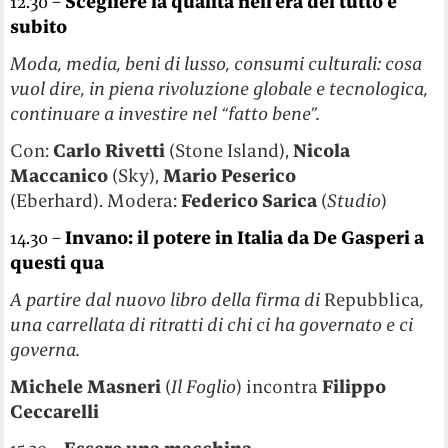
12.30 –
Scegliere la qualità nell’era del tutto e
subito
Moda, media, beni di lusso, consumi culturali: cosa
vuol dire, in piena rivoluzione globale e tecnologica,
continuare a investire nel “fatto bene”.
Con:
Carlo Rivetti
(Stone Island),
Nicola
Maccanico
(Sky),
Mario Peserico
(Eberhard). Modera:
Federico Sarica
(
Studio
)
14.30 –
Invano: il potere in Italia da De Gasperi a
questi qua
A partire dal nuovo libro della firma di
Repubblica
,
una carrellata di ritratti di chi ci ha governato e ci
governa.
Michele Masneri
(
Il Foglio
) incontra
Filippo
Ceccarelli