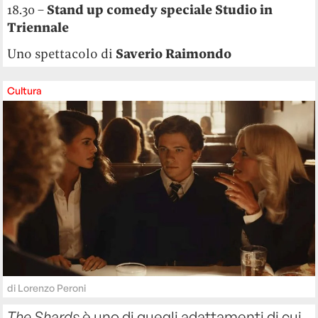
18.30 –
Stand up comedy speciale Studio in
Triennale
Uno spettacolo di
Saverio Raimondo
Cultura
di
Lorenzo Peroni
The Shards
è uno di quegli adattamenti di cui