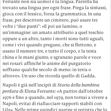
Ferrante non sia uomo) è la lingua. Parrella ha
trovato una lingua per ogni frase. Piega la sintassi,
gioca con il lessico, forza la grammatica. In una
frase, per descrivere un cimitero, può usare tre
volte i “due punti”: «E poi un lumino, o
un’immagine: un amato attribuito a quel teschio
oppure a un altro, tanto i morti sono tutti uguali,
come i vivi quando pregano, che si flettono, e
usano il numero tre, e tutto il corpo, e la testa
china e le mani giunte, e sgranano parole e voce
nei rosari: affinché le anime del purgatorio
soffrano qualche secolo di meno: in terra o
altrove». Un uso che ricorda quello di Gadda.
Napoli è già nell’incipit di
Storia della bambina
perduta
di Elena Ferrante: «A partire dall’ottobre
1976 e fino a quando, nel 1979, non tornai a vivere a
Napoli, evitai di riallacciare rapporti stabili con
Lila». Nelle prime quindici pagine si registra che lo