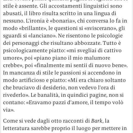
stile è assente. Gli accostamenti linguistici sono
abusati, il libro risulta scritto in una lingua di
nessuno. L’ironia è «bonaria», chi conversa lo fa in
modo «brillante», le questioni si «sviscerano», gli
sguardi si «lanciano». Ne risentono le psicologie
dei personaggi che risultano abbozzate. Tutto è
psicologicamente piatto: «mi svegliai di cattivo
umore», poi «piano piano il mio malumore
crebbe», poi «finalmente mi sentii di nuovo bene».
In mancanza di stile le passioni si accendono in
modo artificioso e piatto: «Mi era chiaro soltanto
che bruciavo di desiderio, non vedevo l’ora di
rivederlo». Le banalità, in quindici pagine, non si
contano: «Eravamo pazzi d’amore, il tempo volò
via».
Come si vede dagli otto racconti di
Bark
, la
letteratura sarebbe proprio il luogo per mettere in