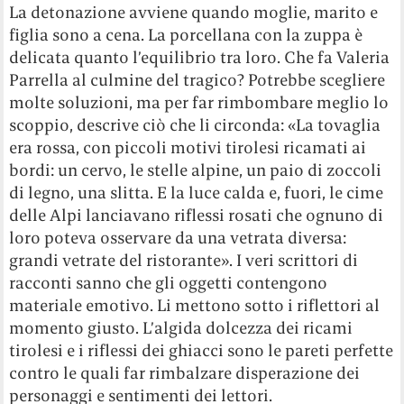
La detonazione avviene quando moglie, marito e
figlia sono a cena. La porcellana con la zuppa è
delicata quanto l’equilibrio tra loro. Che fa Valeria
Parrella al culmine del tragico? Potrebbe scegliere
molte soluzioni, ma per far rimbombare meglio lo
scoppio, descrive ciò che li circonda: «La tovaglia
era rossa, con piccoli motivi tirolesi ricamati ai
bordi: un cervo, le stelle alpine, un paio di zoccoli
di legno, una slitta. E la luce calda e, fuori, le cime
delle Alpi lanciavano riflessi rosati che ognuno di
loro poteva osservare da una vetrata diversa:
grandi vetrate del ristorante». I veri scrittori di
racconti sanno che gli oggetti contengono
materiale emotivo. Li mettono sotto i riflettori al
momento giusto. L’algida dolcezza dei ricami
tirolesi e i riflessi dei ghiacci sono le pareti perfette
contro le quali far rimbalzare disperazione dei
personaggi e sentimenti dei lettori.