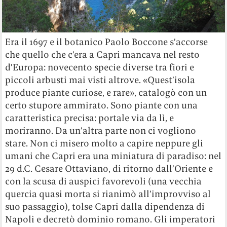
Era il 1697 e il botanico Paolo Boccone s’accorse
che quello che c’era a Capri mancava nel resto
d’Europa: novecento specie diverse tra fiori e
piccoli arbusti mai visti altrove. «Quest’isola
produce piante curiose, e rare», catalogò con un
certo stupore ammirato. Sono piante con una
caratteristica precisa: portale via da lì, e
moriranno. Da un’altra parte non ci vogliono
stare. Non ci misero molto a capire neppure gli
umani che Capri era una miniatura di paradiso: nel
29 d.C. Cesare Ottaviano, di ritorno dall’Oriente e
con la scusa di auspici favorevoli (una vecchia
quercia quasi morta si rianimò all’improvviso al
suo passaggio), tolse Capri dalla dipendenza di
Napoli e decretò dominio romano. Gli imperatori