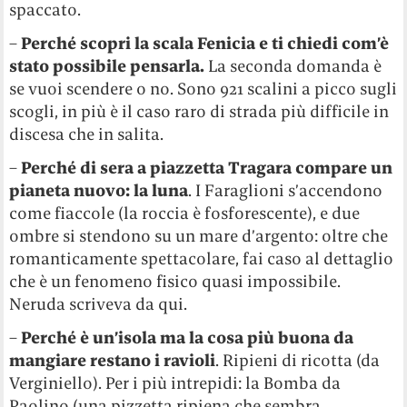
spaccato.
–
Perché scopri
la scala Fenicia e ti chiedi com’è
stato possibile pensarla.
La seconda domanda è
se vuoi scendere o no. Sono 921 scalini a picco sugli
scogli, in più è il caso raro di strada più difficile in
discesa che in salita.
–
Perché di sera a piazzetta Tragara compare un
pianeta nuovo: la luna
. I Faraglioni s’accendono
come fiaccole (la roccia è fosforescente), e due
ombre si stendono su un mare d’argento: oltre che
romanticamente spettacolare, fai caso al dettaglio
che è un fenomeno fisico quasi impossibile.
Neruda scriveva da qui.
–
Perché è un’isola ma la cosa più buona da
mangiare restano i ravioli
. Ripieni di ricotta (da
Verginiello). Per i più intrepidi: la Bomba da
Paolino (una pizzetta ripiena che sembra