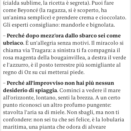
(cialda sublime, la ricetta è segreta). Puoi fare
come Beyoncé (la ragazza, si è scoperto, ha
un’anima semplice) e prendere crema e cioccolato.
Gli esperti consigliano: mandorle e bignolata.
–
Perché dopo mezz’ora dallo sbarco sei come
ubriaco
. È un’allegria senza motivi. Il miracolo si
chiama via Tragara: a sinistra ti fa compagnia il
rosa magenta della bougainvillea, a destra il verde
e l’azzurro, è il posto terrestre più somigliante al
regno di Oz su cui metterai piede.
–
Perché all’improvviso non hai più nessun
desiderio di spiaggia
. Cominci a vedere il mare
all’orizzonte, lontano, senti la brezza. A un certo
punto riconosci un altro profumo pungente:
stavolta l’aria sa di miele. Non sbagli, ma non ti
confondere: non sei tu che sei felice, è la lobularia
maritima, una pianta che odora di alveare