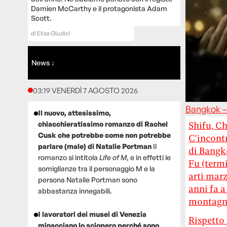
Damien McCarthy e il protagonista Adam
Scott.
di
Elisa Giudici
News ↓
03:19 VENERDÌ 7 AGOSTO 2026
Bangkok –
Il nuovo, attesissimo,
chiacchieratissimo romanzo di Rachel
Shifu, Ch
Cusk che potrebbe come non potrebbe
C’incontr
parlare (male) di Natalie Portman
Il
di Bangk
romanzo si intitola
Life of M
, e in effetti le
Fu (termi
somiglianze tra il personaggio M e la
arti marz
persona Natalie Portman sono
anni fa 
abbastanza innegabili.
montagne
I lavoratori dei musei di Venezia
Rispetto 
minacciano lo sciopero perché sono