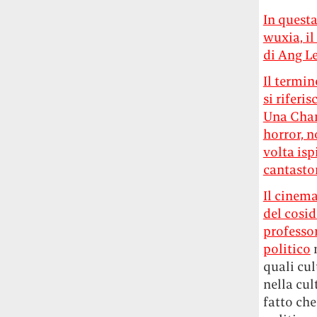
In questa
wuxia, il
di Ang Le
Il termi
si riferi
Una Chan
horror, n
volta isp
cantastor
Il cinema
del cosid
professor
politico
n
quali cul
nella cul
fatto che