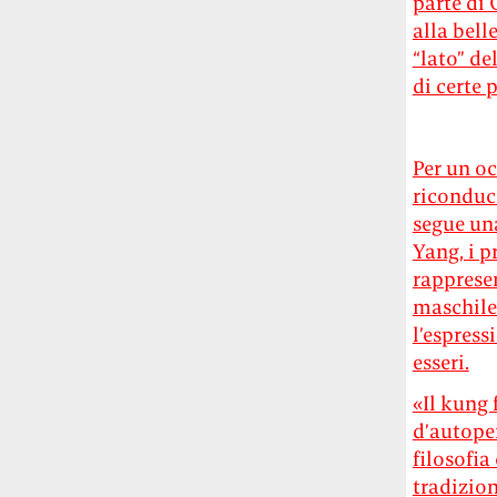
parte di 
alla bell
“lato” de
di certe 
Per un oc
riconduco
segue un
Yang, i p
rappresent
maschile.
l’espress
esseri.
«Il kung 
d’autoper
filosofia
tradizio