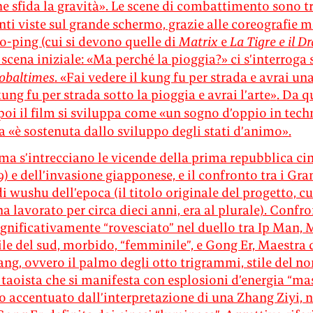
e sfida la gravità
. Le scene di combattimento sono tr
»
ti viste sul grande schermo, grazie alle coreografie m
-ping (cui si devono quelle di
Matrix
e
La Tigre e il D
 scena iniziale: «Ma perché la pioggia?
ci s’interroga 
»
obaltimes
. «Fai vedere il kung fu per strada e avrai una
kung fu per strada sotto la pioggia e avrai l’arte
. Da q
»
poi il film si sviluppa come «un sogno d’oppio in tech
a «è sostenuta dallo sviluppo degli stati d’animo
.
»
ma s’intrecciano le vicende della prima repubblica ci
9) e dell’invasione giapponese, e il confronto tra i Gra
i wushu dell’epoca (il titolo originale del progetto, 
a lavorato per circa dieci anni, era al plurale). Confr
gnificativamente “rovesciato” nel duello tra Ip Man, 
ile del sud, morbido, “femminile”, e Gong Er, Maestra 
g, ovvero il palmo degli otto trigrammi, stile del no
 taoista che si manifesta con esplosioni d’energia “mas
 accentuato dall’interpretazione di una Zhang Ziyi, n