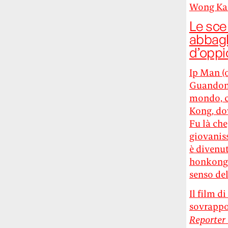
Risultato: 4 morti "in meno" e circa 600
Wong Kar
feriti in più.
Le sce
abbagl
Fred Again ha passato 50 ore
d’oppi
consecutive in livestream su YouTube
per completare il suo nuovo mixtape
Lo
Ip Man (o
ha fatto insieme al collettivo LATIN
Guandong
MAFIA, registrato tutto a Città del
Messico e intitolato (didascalicamente
mondo, c
ma efficacemente) 9 months & 50 hours.
Kong, dov
Fu là che,
I Massive Attack sono stati banditi a
giovaniss
vita da Singapore dopo aver esposto la
è divenut
bandiera della Palestina durante un
honkongh
concerto
Prima di essere espulsi hanno
senso del
subìto perquisizioni e il sequestro dei
passaporti. «Un'esperienza surreale», l'ha
Il film d
definita la band.
sovrappon
Reporter