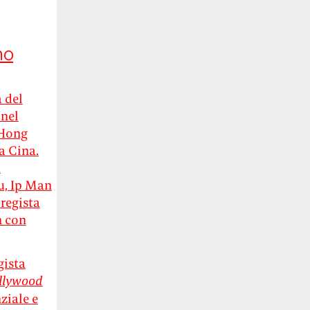
no
 del
 nel
 Hong
a Cina.
n
u, Ip Man
 regista
n con
gista
llywood
ziale e