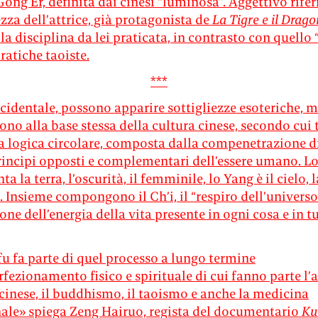
Gong Er, definita dai cinesi “luminosa”. Aggettivo rifer
ezza dell’attrice, già protagonista de
La Tigre e il Drag
lla disciplina da lei praticata, in contrasto con quello
pratiche taoiste.
***
cidentale, possono apparire sottigliezze esoteriche, m
no alla base stessa della cultura cinese, secondo cui 
a logica circolare, composta dalla compenetrazione di
rincipi opposti e complementari dell’essere umano. Lo
a la terra, l’oscurità, il femminile, lo Yang è il cielo, la
 Insieme compongono il Ch’i, il “respiro dell’universo
ione dell’energia della vita presente in ogni cosa e in tu
fu fa parte di quel processo a lungo termine
fezionamento fisico e spirituale di cui fanno parte l’
 cinese, il buddhismo, il taoismo e anche la medicina
nale» spiega Zeng Hairuo, regista del documentario
Ku