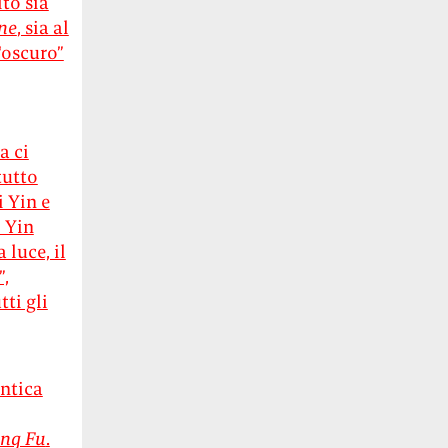
ito sia
one
, sia al
 “oscuro”
a ci
tutto
 Yin e
 Yin
 luce, il
”,
tti gli
antica
ng Fu
.