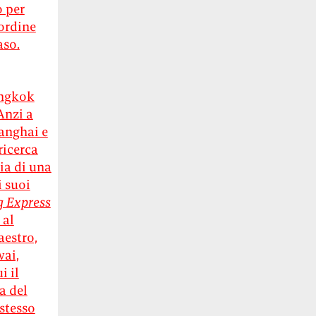
o per
’ordine
aso.
angkok
Anzi a
hanghai e
ricerca
ria di una
i suoi
 Express
 al
aestro,
wai,
i il
a del
stesso