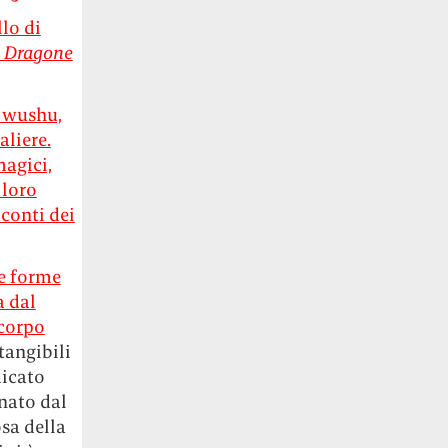
lo di
il Dragone
n wushu,
aliere.
agici,
 loro
cconti dei
ve forme
a dal
 corpo
tangibili
dicato
inato dal
osa della