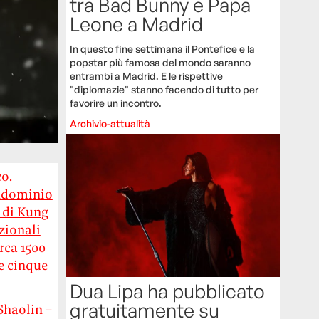
tra Bad Bunny e Papa
Leone a Madrid
In questo fine settimana il Pontefice e la
popstar più famosa del mondo saranno
entrambi a Madrid. E le rispettive
"diplomazie" stanno facendo di tutto per
favorire un incontro.
Archivio-attualità
co.
ondominio
 di Kung
zionali
rca 1500
e cinque
Dua Lipa ha pubblicato
gratuitamente su
Shaolin –