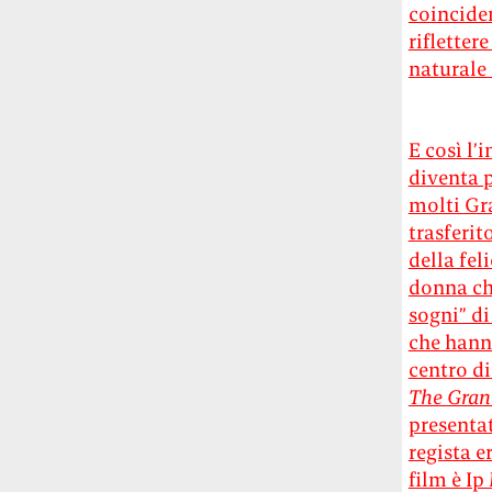
coinciden
Le ondate di caldo potrebbero far
rifletter
aumentare il prezzo del cibo più della
guerra in Iran e della crisi nello Stretto
naturale 
di Hormuz
Addirittura un punto
percentuale di inflazione alimentare in
più, un aumento del costo del cibo che
E così l’
nel 2027 rischia di arrivare al 3 per cento.
diventa p
molti Gra
Il ristorante Trippa ha tolto dal menù i
trasferit
suoi due piatti più celebri perché troppe
della fel
persone prendevano solo quelli per
fotografarli
L'ha spiegato lo chef Diego
donna che
Rossi, per provare a sfuggire alle
sogni” d
tendenze dettate da Instagram anche
che hann
sulla ristorazione.
centro d
The Gra
Il Pentagono ha improvvisamente
presentat
cambiato il modo in cui conta i morti e i
regista e
feriti nella guerra in Iran
Pare su
film è I
richiesta diretta dalla Casa Bianca.