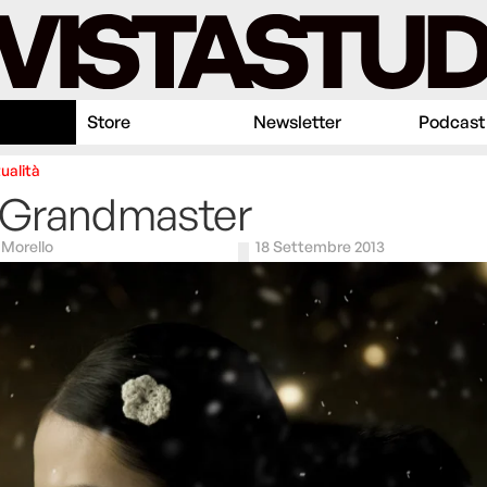
Store
Newsletter
Podcast
ualità
 Grandmaster
Morello
18 Settembre 2013