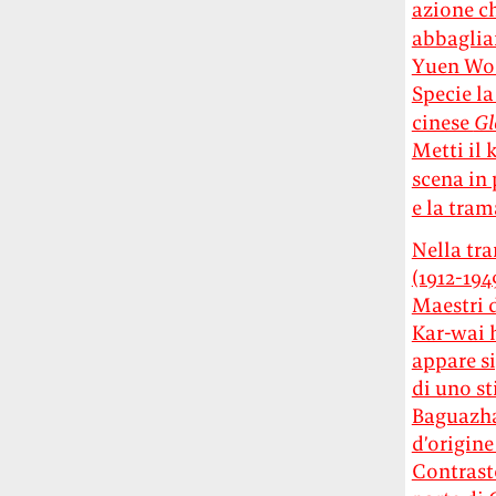
azione ch
abbaglian
Yuen Woo
Specie la
cinese
Gl
Metti il 
scena in 
e la tram
Nella tra
(1912-194
Maestri d
Kar-wai h
appare si
di uno st
Baguazhan
d’origine
Contrasto