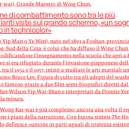
-wai), Grande Maestro di Wing Chun.
ne di combattimento sono tra le più
ianti viste sul grande schermo, «un sog
o in technicolor
»
 Yip Man o Ye Wen), nato nel 1893 a Foshan, provincia
, Sud della Cina, è colui che ha diffuso il Wing Chun
odificandone l’insegnamento nella scuola che aprì a
e si era rifugiato durante l’invasione giapponese dell
 tra il 1954 e il 1957, iniziò a studiare le arti marziali u
imo Bruce Lee. Figura di culto tra gli adepti del wush
o famoso grazie a due film semi-biografici diretti dal
er Wilson Yip Wai-Shun e interpretati da Donnie Ye
la misura.
i Wong Kar-wai è più complesso: ancora una volta il re
e i piani della narrazione.
Con buona sintesi
The Ho
lo definisce «unione in parti uguali di tristezza esisten