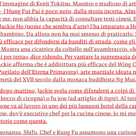
’immagine di Kenji Tokitsu, Maestro e studioso di art
– l’Hung Fut Pai è poco noto, dalla storia incerta. Al
 me, non abbia la capacità di consultare testi cinesi. I
Jackie Ho (nome che sembra d’arte) l’ha imparato a 
 bambino. Da allora non ha mai smesso di praticarlo.
più efficace per difendersi da banditi di strada, come gli
. Mostra una cicatrice da coltello sull’avambraccio. 
tti per terra», dice ridendo. Per vantare la supremazia d
ackie afferma che è addirittura più efficace del Wing
Pugilato dell’Eterna Primavera), arte marziale ideata n
metà del XVII secolo dalla monaca buddhista Ng Mui
dopo mattino, Jackie svela come difendersi a colpi di
becco di cicogna) o fu jow (ad artiglio di tigre). Al te
ione va al lavoro in uno dei più lussuosi hotel della ca
se, dov’è executive chef per la cucina cinese. Io mi me
storie come questa.
assonanza, Shifu, Chef e Kung Fu assumono una curios