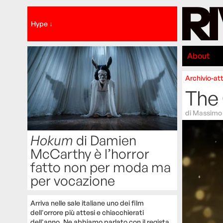
Hype ↓
About
Archivio-att
The
di
Massimo 
Hokum
di Damien
McCarthy è l’horror
fatto non per moda ma
per vocazione
Arriva nelle sale italiane uno dei film
dell'orrore più attesi e chiacchierati
dell'anno. Ne abbiamo parlato con il regista