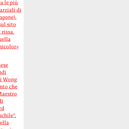
a le più
arziali di
ragone
).
sul sito
 rissa.
uella
nicolor
»
nese
ndi
cui Wong
onto che
Maestro
di
rd
chile”.
ella