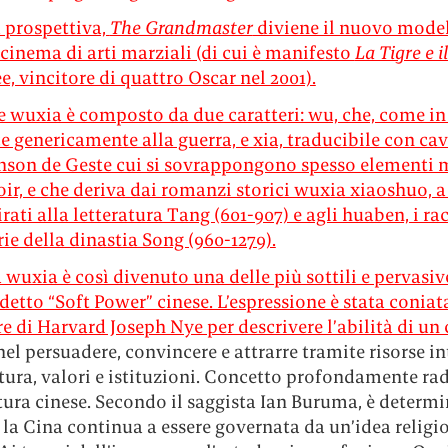
 prospettiva,
The Grandmaster
diviene il nuovo model
 cinema di arti marziali (di cui è manifesto
La Tigre e 
e, vincitore di quattro Oscar nel 2001).
ne wuxia è composto da due caratteri: wu, che, come i
sce genericamente alla guerra, e xia, traducibile con cav
son de Geste cui si sovrappongono spesso elementi m
oir, e che deriva dai romanzi storici wuxia xiaoshuo, a
irati alla letteratura Tang (601-907) e agli huaben, i ra
ie della dinastia Song (960-1279).
 wuxia è così divenuto una delle più sottili e pervasi
detto “Soft Power” cinese. L’espressione è stata coniat
e di Harvard Joseph Nye per descrivere l’abilità di un
el persuadere, convincere e attrarre tramite risorse in
tura, valori e istituzioni. Concetto profondamente ra
tura cinese. Secondo il saggista Ian Buruma, è determ
 la Cina continua a essere governata da un’idea religi