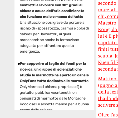
secondo l
costretti a lavorare con 30° gradi al
marziali 
chiuso a causa dell’aria condizionata
chi, come
che funziona male o manca del tutto
Maestro 
Una situazione così grave da portare al
rischio di «spossatezza, crampi e colpi di
Kong, da
calore» per i lavoratori, ai quali
lui è il 
mancherebbe anche la formazione
capitato
adeguata per affrontare questa
finiti tu
emergenza.
scuola, J
Kuen (il 
Per sopperire al taglio dei fondi per la
seconda 
ricerca, un gruppo di scienziati che
studia le marmotte ha aperto un canale
Mattino 
OnlyFans tutto dedicato alle marmotte
(pugno a 
OnlyMarms (si chiama proprio così) è
della lez
gratuito, pubblica «contenuti non
thailande
censurati di marmotte dalle Montagne
Rocciose» e accetta mance per la buona
scrivere 
causa della scienza.
Oltre l’