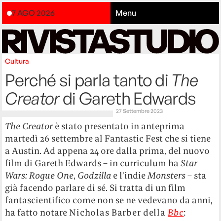
7 AGO 2026
Menu
Cultura
Perché si parla tanto di
The
Creator
di Gareth Edwards
27 Settembre 2023
The Creator
è stato presentato in anteprima
martedì 26 settembre al Fantastic Fest che si tiene
a Austin. Ad appena 24 ore dalla prima, del nuovo
film di Gareth Edwards – in curriculum ha
Star
Wars: Rogue One
,
Godzilla
e l’indie
Monsters
– sta
già facendo parlare di sé. Si tratta di un film
fantascientifico come non se ne vedevano da anni,
ha fatto notare
Nicholas Barber della
Bbc
: