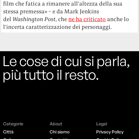
film che fatica a rimanere all’altezza della sua
stessa premessa» – e da Mark Jenkins
del
Washington Post
, che
ne ha criticato
anche lo
l’incerta caratterizzazione dei personaggi.
Le cose di cui si parla,
più tutto il resto.
Categorie
About
Legal
Città
Chi siamo
Privacy Policy