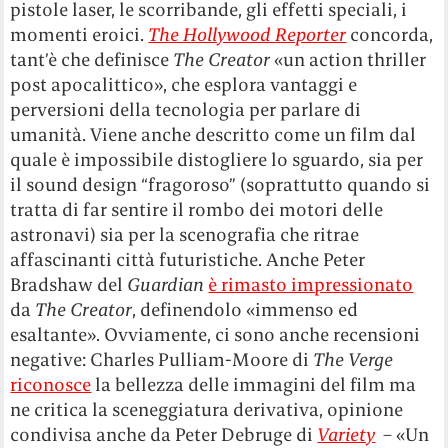
pistole laser, le scorribande, gli effetti speciali, i
momenti eroici.
The Hollywood Reporter
concorda,
tant’è che definisce
The Creator
«un action thriller
post apocalittico», che esplora vantaggi e
perversioni della tecnologia per parlare di
umanità. Viene anche descritto come un film dal
quale è impossibile distogliere lo sguardo, sia per
il sound design “fragoroso” (soprattutto quando si
tratta di far sentire il rombo dei motori delle
astronavi) sia per la scenografia che ritrae
affascinanti città futuristiche. Anche Peter
Bradshaw del
Guardian
è rimasto impressionato
da
The Creator
, definendolo «immenso ed
esaltante». Ovviamente, ci sono anche recensioni
negative: Charles Pulliam-Moore di
The Verge
riconosce
la bellezza delle immagini del film ma
ne critica la sceneggiatura derivativa, opinione
condivisa anche da Peter Debruge di
Variety
– «Un