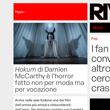
Hype ↓
About
Pop
I fan
conv
altr
Hokum
di Damien
McCarthy è l’horror
cerc
fatto non per moda ma
cras
per vocazione
Arriva nelle sale italiane uno dei film
dell'orrore più attesi e chiacchierati
dell'anno. Ne abbiamo parlato con il regista