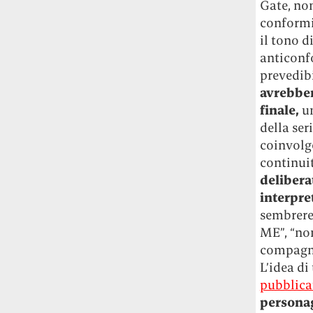
Gate, nom
Le ondate di caldo potrebbero far
conformis
aumentare il prezzo del cibo più della
il tono d
guerra in Iran e della crisi nello Stretto
anticonfo
di Hormuz
Addirittura un punto
percentuale di inflazione alimentare in
prevedibi
più, un aumento del costo del cibo che
avrebber
nel 2027 rischia di arrivare al 3 per cento.
finale,
un
della ser
Il ristorante Trippa ha tolto dal menù i
coinvolge
suoi due piatti più celebri perché troppe
continui
persone prendevano solo quelli per
deliberat
fotografarli
L'ha spiegato lo chef Diego
interpret
Rossi, per provare a sfuggire alle
tendenze dettate da Instagram anche
sembrere
sulla ristorazione.
ME”, “non
compagni
Il Pentagono ha improvvisamente
L’idea di
cambiato il modo in cui conta i morti e i
pubblica
feriti nella guerra in Iran
Pare su
personag
richiesta diretta dalla Casa Bianca.