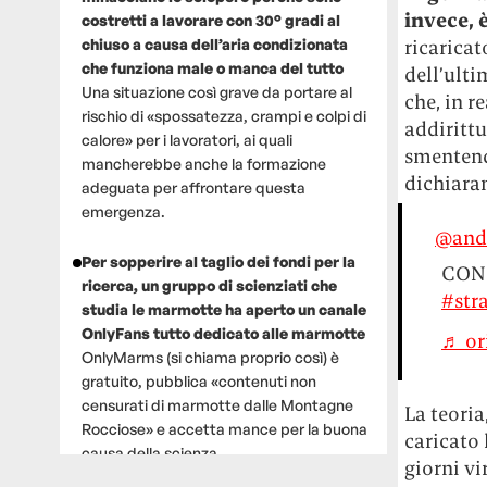
invece, 
costretti a lavorare con 30° gradi al
chiuso a causa dell’aria condizionata
ricaricat
che funziona male o manca del tutto
dell’ulti
Una situazione così grave da portare al
che, in r
rischio di «spossatezza, crampi e colpi di
addirittu
calore» per i lavoratori, ai quali
smentend
mancherebbe anche la formazione
dichiaran
adeguata per affrontare questa
emergenza.
@and
Per sopperire al taglio dei fondi per la
CON
ricerca, un gruppo di scienziati che
#str
studia le marmotte ha aperto un canale
OnlyFans tutto dedicato alle marmotte
♬ or
OnlyMarms (si chiama proprio così) è
gratuito, pubblica «contenuti non
censurati di marmotte dalle Montagne
La teoria
Rocciose» e accetta mance per la buona
caricato 
causa della scienza.
giorni v