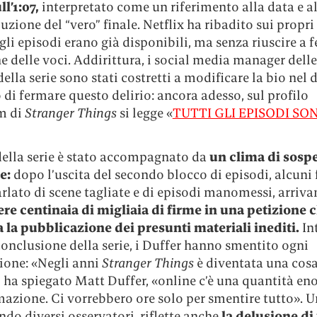
l’1:07,
interpretato come un riferimento alla data e al
buzione del “vero” finale. Netflix ha ribadito sui propri
 gli episodi erano già disponibili, ma senza riuscire a 
e delle voci. Addirittura, i social media manager dell
 della serie sono stati costretti a modificare la bio nel 
 di fermare questo delirio: ancora adesso, sul profilo
m di
Stranger Things
si legge «
TUTTI GLI EPISODI SO
 della serie è stato accompagnato da
un clima di sosp
e:
dopo l’uscita del secondo blocco di episodi, alcuni 
lato di scene tagliate e di episodi manomessi, arriva
ere centinaia di migliaia di firme in una petizione 
 la pubblicazione dei presunti materiali inediti.
Int
onclusione della serie, i Duffer hanno smentito ogni
ione: «Negli anni
Stranger Things
è diventata una cos
 ha spiegato Matt Duffer, «online c’è una quantità en
azione. Ci vorrebbero ore solo per smentire tutto». U
ndo diversi osservatori, riflette anche
la delusione di