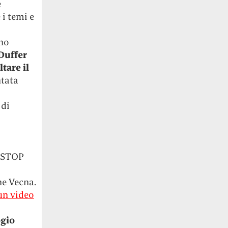
è
 i temi e
eno
 Duffer
tare il
ntata
 di
T STOP
ne Vecna.
un video
ogio