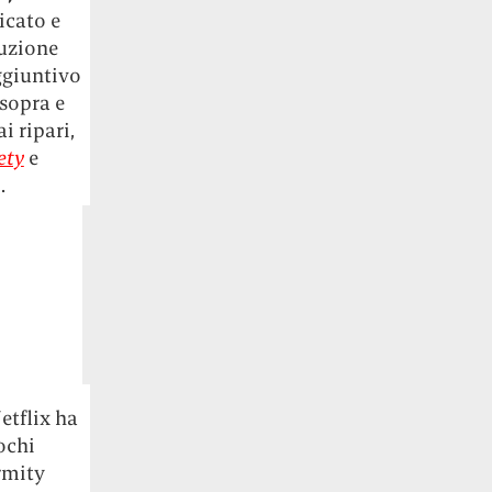
icato e
duzione
ggiuntivo
 sopra e
i ripari,
ety
e
.
etflix ha
ochi
rmity