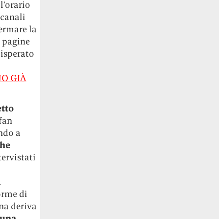
l’orario
 canali
fermare la
e pagine
disperato
NO GIÀ
etto
fan
ndo a
che
ervistati
a
orme di
na deriva
 una