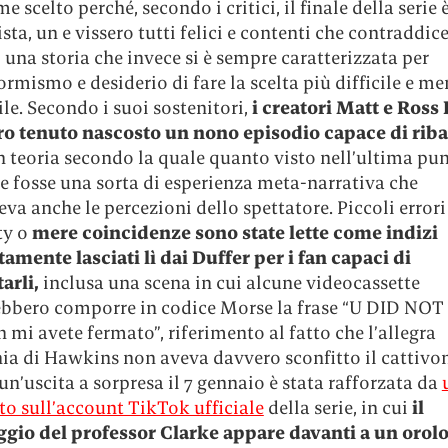
e scelto perché, secondo i critici, il finale della serie 
ta, un e vissero tutti felici e contenti che contraddice
i una storia che invece si è sempre caratterizzata per
rmismo e desiderio di fare la scelta più difficile e m
le. Secondo i suoi sostenitori,
i creatori Matt e Ross
o tenuto nascosto un nono episodio capace di ribal
 teoria secondo la quale quanto visto nell’ultima pu
ie fosse una sorta di esperienza meta-narrativa che
va anche le percezioni dello spettatore. Piccoli errori
ty o
mere coincidenze sono state lette come indizi
amente lasciati lì dai Duffer per i fan capaci di
arli,
inclusa una scena in cui alcune videocassette
bbero comporre in codice Morse la frase “U DID NO
 mi avete fermato”, riferimento al fatto che l’allegra
a di Hawkins non aveva davvero sconfitto il cattivo
 un’uscita a sorpresa il 7 gennaio è stata rafforzata da
to sull’account TikTok ufficiale
della serie, in cui
il
gio del professor Clarke appare davanti a un orol