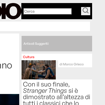
_
Articoli Suggeriti
Cultura
anno
di
Marco Grieco
Con il suo finale,
Stranger Things
si è
dimostrato all’altezza di
tutti i classici che lo