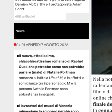
Damien McCarthy e il protagonista Adam
Scott.
di
Elisa Giudici
News ↓
04:01 VENERDÌ 7 AGOSTO 2026
Il nuovo, attesissimo,
chiacchieratissimo romanzo di Rachel
Cusk che potrebbe come non potrebbe
parlare (male) di Natalie Portman
Il
romanzo si intitola
Life of M
, e in effetti le
Nella not
somiglianze tra il personaggio M e la
rallentam
persona Natalie Portman sono
film o di
abbastanza innegabili.
online c
finale d
I lavoratori dei musei di Venezia
l’1 genn
minacciano lo sciopero perché sono