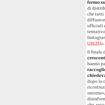
fermo sul
Risultato: 4 morti "in meno" e circa 600
di distri
feriti in più.
che tutti
Fred Again ha passato 50 ore
diffusion
consecutive in livestream su YouTube
ufficiali
per completare il suo nuovo mixtape
Lo
tentativo
ha fatto insieme al collettivo LATIN
Instagra
MAFIA, registrato tutto a Città del
USCITI
».
Messico e intitolato (didascalicamente
ma efficacemente) 9 months & 50 hours.
Il finale
crescent
I Massive Attack sono stati banditi a
hanno par
vita da Singapore dopo aver esposto la
raccogli
bandiera della Palestina durante un
chiedeva
concerto
Prima di essere espulsi hanno
dopo la c
subìto perquisizioni e il sequestro dei
passaporti. «Un'esperienza surreale», l'ha
ricostruz
definita la band.
enorme»,
disinform
che, seco