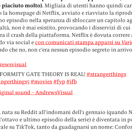
è piaciuto molto)
. Migliaia di utenti hanno quindi car
o la homepage di Netflix, avviato e riavviato la ripro
mo episodio nella speranza di sbloccare un capitolo a
ealtà, non è mai esistito, provocando i disservizi di cui
ra il crash della piattaforma. Netflix è dovuta correre a
o via social e
con comunicati stampa apparsi su
Vari
do che no, non c’era nessun episodio segreto in arrivo
rewsvisual
FORMITY GATE THEORY IS REAL!
#strangerthings
angerthings5
#movies
#fyp
#ifb
iginal sound – AndrewsVisual
, nata su Reddit all’indomani dell’1 gennaio (quando N
l’ottavo e ultimo episodio della serie) è diventata in p
irale su TikTok, tanto da guadagnarsi un nome: Confo