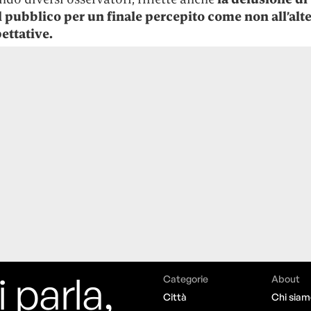
l pubblico per un finale percepito come non all’alt
ettative.
i parla,
Categorie
About
Città
Chi siam