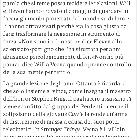
parola che si teme possa recidere le relazioni. Will
e Eleven hanno trovato il coraggio di guardare in
faccia gli incubi proiettati dal mondo su di loro e
li hanno attraversati perché era la cosa giusta da
fare: trasformare la negazione in strumento di
forza: «Non sono io il mostro» dice Eleven allo
scienziato-patrigno che l’ha sfruttata per anni
abusando psicologicamente di lei. «Non ho più
paura» dice Will a Vecna quando prende controllo
della sua mente per ferirlo.
La grande lezione degli anni Ottanta è ricordarci
che solo insieme si vince, come insegna il maestro
dell’horror Stephen King: il pagliaccio assassino
IT
viene sconfitto dal gruppo dei Perdenti, mentre il
solipsismo della giovane
Carrie
la rende un’arma
di distruzione di massa a causa dei suoi poter
telecinetici. In
Stranger Things
, Vecna è il villain
numero uno perché, quando era solo un bambino,