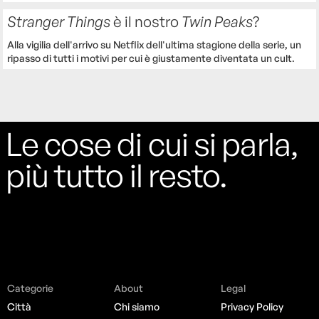
Stranger Things
è il nostro
Twin Peaks
?
Alla vigilia dell'arrivo su Netflix dell'ultima stagione della serie, un
ripasso di tutti i motivi per cui è giustamente diventata un cult.
Le cose di cui si parla,
più tutto il resto.
Categorie
About
Legal
Città
Chi siamo
Privacy Policy