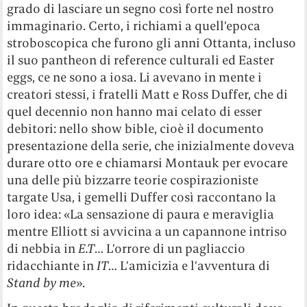
grado di lasciare un segno così forte nel nostro
immaginario. Certo, i richiami a quell’epoca
stroboscopica che furono gli anni Ottanta, incluso
il suo pantheon di reference culturali ed Easter
eggs, ce ne sono a iosa. Li avevano in mente i
creatori stessi, i fratelli Matt e Ross Duffer, che di
quel decennio non hanno mai celato di esser
debitori: nello show bible, cioè il documento
presentazione della serie, che inizialmente doveva
durare otto ore e chiamarsi Montauk per evocare
una delle più bizzarre teorie cospirazioniste
targate Usa, i gemelli Duffer così raccontano la
loro idea: «La sensazione di paura e meraviglia
mentre Elliott si avvicina a un capannone intriso
di nebbia in
E.T
… L’orrore di un pagliaccio
ridacchiante in
IT
… L’amicizia e l’avventura di
Stand by me
».