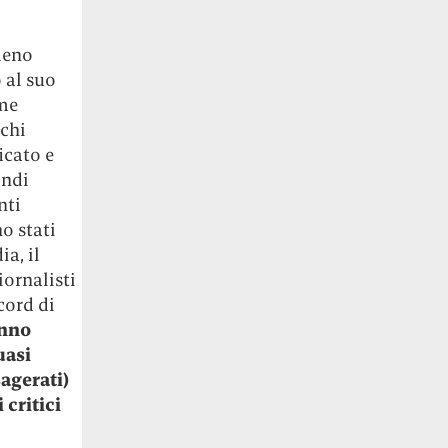
meno
 al suo
ome
 chi
icato e
indi
nti
o stati
a, il
ornalisti
cord di
anno
uasi
agerati)
 critici