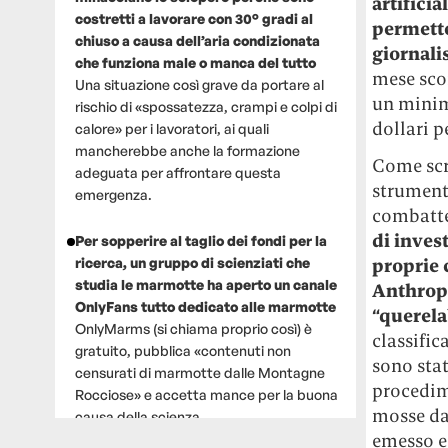
artificia
costretti a lavorare con 30° gradi al
permette
chiuso a causa dell’aria condizionata
giornalis
che funziona male o manca del tutto
mese sco
Una situazione così grave da portare al
un minimo
rischio di «spossatezza, crampi e colpi di
dollari p
calore» per i lavoratori, ai quali
mancherebbe anche la formazione
Come sc
adeguata per affrontare questa
strument
emergenza.
combatte
di inves
Per sopperire al taglio dei fondi per la
proprie 
ricerca, un gruppo di scienziati che
studia le marmotte ha aperto un canale
Anthropi
OnlyFans tutto dedicato alle marmotte
“querela
OnlyMarms (si chiama proprio così) è
classific
gratuito, pubblica «contenuti non
sono stat
censurati di marmotte dalle Montagne
procedime
Rocciose» e accetta mance per la buona
mosse dal
causa della scienza.
emesso e 