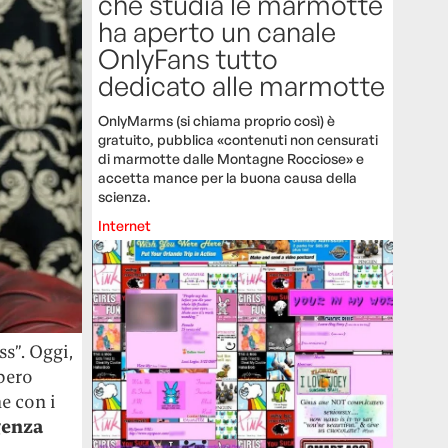
che studia le marmotte
ha aperto un canale
OnlyFans tutto
dedicato alle marmotte
OnlyMarms (si chiama proprio così) è
gratuito, pubblica «contenuti non censurati
di marmotte dalle Montagne Rocciose» e
accetta mance per la buona causa della
scienza.
Internet
s”. Oggi,
bero
e con i
genza