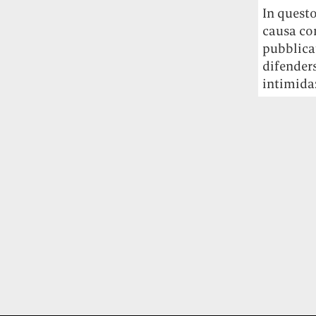
Risultato: 4 morti "in meno" e circa 600
In quest
feriti in più.
causa con
pubblicat
Fred Again ha passato 50 ore
difender
consecutive in livestream su YouTube
intimida
per completare il suo nuovo mixtape
Lo
ha fatto insieme al collettivo LATIN
MAFIA, registrato tutto a Città del
Messico e intitolato (didascalicamente
ma efficacemente) 9 months & 50 hours.
I Massive Attack sono stati banditi a
vita da Singapore dopo aver esposto la
bandiera della Palestina durante un
concerto
Prima di essere espulsi hanno
subìto perquisizioni e il sequestro dei
passaporti. «Un'esperienza surreale», l'ha
definita la band.