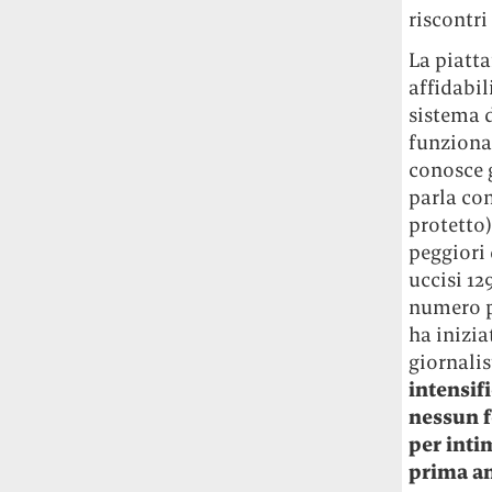
riscontri
Le ondate di caldo potrebbero far
aumentare il prezzo del cibo più della
La piatt
guerra in Iran e della crisi nello Stretto
affidabil
di Hormuz
Addirittura un punto
sistema d
percentuale di inflazione alimentare in
più, un aumento del costo del cibo che
funziona 
nel 2027 rischia di arrivare al 3 per cento.
conosce g
parla con
Il ristorante Trippa ha tolto dal menù i
protetto
suoi due piatti più celebri perché troppe
peggiori 
persone prendevano solo quelli per
uccisi 12
fotografarli
L'ha spiegato lo chef Diego
numero pi
Rossi, per provare a sfuggire alle
ha inizia
tendenze dettate da Instagram anche
sulla ristorazione.
giornalis
intensif
Il Pentagono ha improvvisamente
nessun f
cambiato il modo in cui conta i morti e i
per inti
feriti nella guerra in Iran
Pare su
prima an
richiesta diretta dalla Casa Bianca.