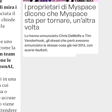
he
I proprietari di Myspace
i mira i
dicono che Myspace
ciata il
sta per tornare, un’altra
 chiede
volta
ila
Lo hanno annunciato Chris DeWolfe e Tim
Vanderhook, gli stessi che però avevano
me uno
annunciato la stessa cosa già nel 2013, con
come la
scarsi risultati.
n team
ne le
OpenAI,
ti in una
a cui
sa o
e accuse
o viene
attendere