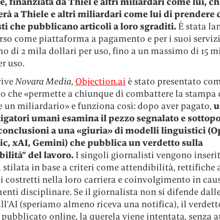
le, finanziata da Thiel e altri miliardari come lui, c
rà a Thiele e altri miliardari come lui di prendere d
ti che pubblicano articoli a loro sgraditi.
È stata lan
rso come piattaforma a pagamento e per i suoi servizi
 di 2 mila dollari per uso, fino a un massimo di 15 m
er uso.
rive
Novara Media
,
Objection.ai
è stato presentato co
o che «permette a chiunque di combattere la stampa 
 un miliardario» e funziona così: dopo aver pagato,
u
tigatori umani esamina il pezzo segnalato e sottopo
conclusioni a una «giuria» di modelli linguistici (
c, xAI, Gemini) che pubblica un verdetto sulla
bilità” del lavoro.
I singoli giornalisti vengono inseri
a stilata in base a criteri come attendibilità, rettifiche 
i costretti nella loro carriera e coinvolgimento in cau
nti disciplinare. Se il giornalista non si difende dall
l’AI (speriamo almeno riceva una notifica), il verdett
pubblicato online, la querela viene intentata, senza 