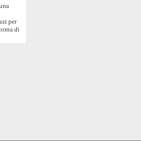
 una
zzi per
forma di