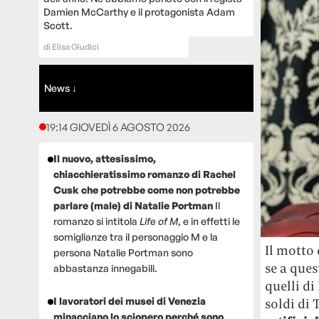
Damien McCarthy e il protagonista Adam
Scott.
di
Elisa Giudici
News ↓
19:14 GIOVEDÌ 6 AGOSTO 2026
Il nuovo, attesissimo,
chiacchieratissimo romanzo di Rachel
Cusk che potrebbe come non potrebbe
parlare (male) di Natalie Portman
Il
romanzo si intitola
Life of M
, e in effetti le
somiglianze tra il personaggio M e la
Il motto
persona Natalie Portman sono
se a que
abbastanza innegabili.
quelli di
I lavoratori dei musei di Venezia
soldi di 
minacciano lo sciopero perché sono