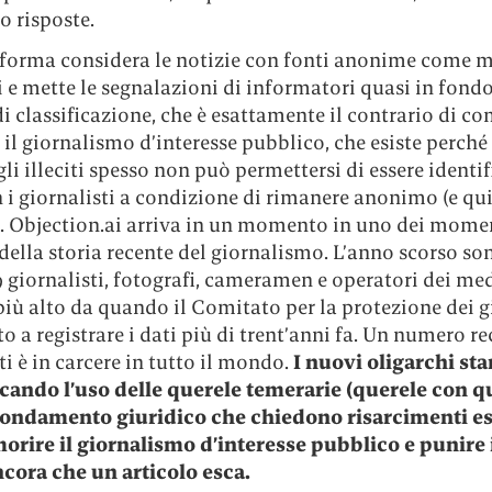
 o risposte.
aforma considera le notizie con fonti anonime come 
i e mette le segnalazioni di informatori quasi in fondo
i classificazione, che è esattamente il contrario di c
il giornalismo d’interesse pubblico, che esiste perché
li illeciti spesso non può permettersi di essere identif
 i giornalisti a condizione di rimanere anonimo (e qu
). Objection.ai arriva in un momento in uno dei mome
della storia recente del giornalismo. L’anno scorso son
9 giornalisti, fotografi, cameramen e operatori dei medi
ù alto da quando il Comitato per la protezione dei gi
to a registrare i dati più di trent’anni fa. Un numero re
ti è in carcere in tutto il mondo.
I nuovi oligarchi st
icando l’uso delle querele temerarie (querele con q
ondamento giuridico che chiedono risarcimenti es
morire il giornalismo d’interesse pubblico e punire i
cora che un articolo esca.