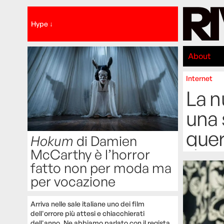
Hype ↓
About
Internet
La n
una 
quer
Hokum
di Damien
McCarthy è l’horror
fatto non per moda ma
per vocazione
Arriva nelle sale italiane uno dei film
dell'orrore più attesi e chiacchierati
dell'anno. Ne abbiamo parlato con il regista