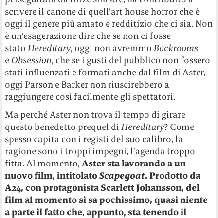
scrivere il canone di quell’art house horror che è
oggi il genere più amato e redditizio che ci sia. Non
è un’esagerazione dire che se non ci fosse
stato
Hereditary
, oggi non avremmo
Backrooms
e
Obsession
, che se i gusti del pubblico non fossero
stati influenzati e formati anche dal film di Aster,
oggi Parson e Barker non riuscirebbero a
raggiungere così facilmente gli spettatori.
Ma perché Aster non trova il tempo di girare
questo benedetto prequel di
Hereditary
? Come
spesso capita con i registi del suo calibro, la
ragione sono i troppi impegni, l’agenda troppo
fitta. Al momento,
Aster sta lavorando a un
nuovo film, intitolato
Scapegoat
. Prodotto da
A24, con protagonista Scarlett Johansson, del
film al momento si sa pochissimo, quasi niente
a parte il fatto che, appunto, sta tenendo il