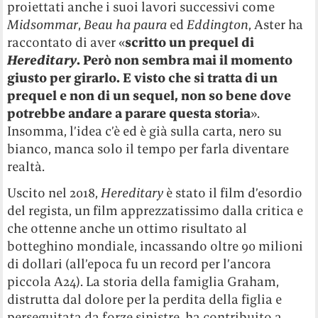
proiettati anche i suoi lavori successivi come
Midsommar
,
Beau ha paura
ed
Eddington
, Aster ha
raccontato di aver «
scritto un prequel di
Hereditary
. Però non sembra mai il momento
giusto per girarlo. E visto che si tratta di un
prequel e non di un sequel, non so bene dove
potrebbe andare a parare questa storia
».
Insomma, l’idea c’è ed è già sulla carta, nero su
bianco, manca solo il tempo per farla diventare
realtà.
Uscito nel 2018,
Hereditary
è stato il film d’esordio
del regista, un film apprezzatissimo dalla critica e
che ottenne anche un ottimo risultato al
botteghino mondiale, incassando oltre 90 milioni
di dollari (all’epoca fu un record per l’ancora
piccola A24). La storia della famiglia Graham,
distrutta dal dolore per la perdita della figlia e
perseguitata da forze sinistre, ha contribuito a