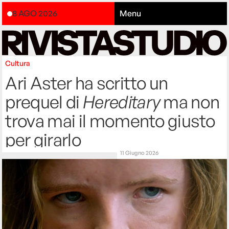
8 AGO 2026
Menu
Cultura
Ari Aster ha scritto un
prequel di
Hereditary
ma non
trova mai il momento giusto
per girarlo
11 Giugno 2026