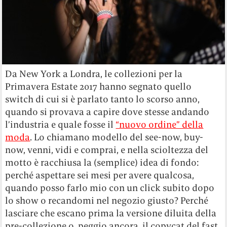
Da New York a Londra, le collezioni per la
Primavera Estate 2017 hanno segnato quello
switch di cui si è parlato tanto lo scorso anno,
quando si provava a capire dove stesse andando
l’industria e quale fosse il
“nuovo ordine” della
moda
. Lo chiamano modello del see-now, buy-
now, venni, vidi e comprai, e nella scioltezza del
motto è racchiusa la (semplice) idea di fondo:
perché aspettare sei mesi per avere qualcosa,
quando posso farlo mio con un click subito dopo
lo show o recandomi nel negozio giusto? Perché
lasciare che escano prima la versione diluita della
pre-collezione o, peggio ancora, il copycat del fast