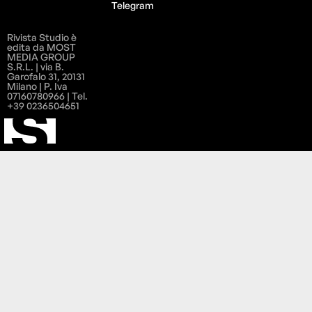
Telegram
Rivista Studio è
edita da MOST
MEDIA GROUP
S.R.L. | via B.
Garofalo 31, 20131
Milano | P. Iva
07160780966 | Tel.
+39 0236504651