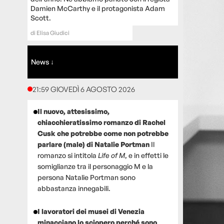
Damien McCarthy e il protagonista Adam
Scott.
di
Elisa Giudici
News ↓
21:59 GIOVEDÌ 6 AGOSTO 2026
Il nuovo, attesissimo,
chiacchieratissimo romanzo di Rachel
Cusk che potrebbe come non potrebbe
parlare (male) di Natalie Portman
Il
romanzo si intitola
Life of M
, e in effetti le
somiglianze tra il personaggio M e la
persona Natalie Portman sono
abbastanza innegabili.
I lavoratori dei musei di Venezia
minacciano lo sciopero perché sono