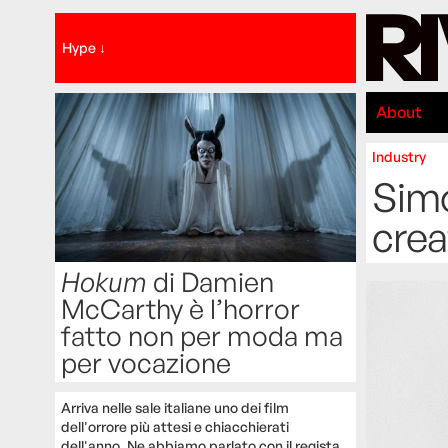
Hype ↓
About
Industry
Simo
crea
Hokum
di Damien
McCarthy è l’horror
fatto non per moda ma
per vocazione
Arriva nelle sale italiane uno dei film
dell'orrore più attesi e chiacchierati
dell'anno. Ne abbiamo parlato con il regista