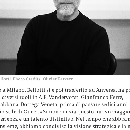
lotti. Photo Credits: Olivier Kervern
 a Milano, Bellotti si è poi trasferito ad Anversa, ha p
 diversi ruoli in A.F. Vandervorst, Gianfranco Ferré,
bbana, Bottega Veneta, prima di passare sedici anni
cio stile di Gucci. «Simone inizia questo nuovo viaggi
perienza e un talento distintivo. Nel tempo che abbia
nsieme, abbiamo condiviso la visione strategica e la 
nder, i valori di innovazione e sofisticatezza che lo
istinguono e lo rendono un marchio iconico e unico a
ha commentao Renzo Rosso, Presidente del Gruppo O
B). «Sono incredibilmente onorato di entrare a far part
una Maison storica che ha saputo creare una nuova est
proccio unico e una forte identità, e che ha sempre av
nza significativa sulla community dei designer. Sono 
 la fiducia e sono entusiasta di poter contribuire a s
potenziale del brand», ha detto lo stilista. Non vediam
i il suo debutto.