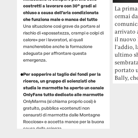
costretti a lavorare con 30° gradi al
La prima 
chiuso a causa dell’aria condizionata
ormai da
che funziona male o manca del tutto
comunicat
Una situazione così grave da portare al
arrivato 
rischio di «spossatezza, crampi e colpi di
il nuovo 
calore» per i lavoratori, ai quali
l’addio, 
mancherebbe anche la formazione
adeguata per affrontare questa
ultimo sh
emergenza.
sembrata 
portato 
Per sopperire al taglio dei fondi per la
Bally, ch
ricerca, un gruppo di scienziati che
studia le marmotte ha aperto un canale
OnlyFans tutto dedicato alle marmotte
OnlyMarms (si chiama proprio così) è
gratuito, pubblica «contenuti non
censurati di marmotte dalle Montagne
Rocciose» e accetta mance per la buona
causa della scienza.