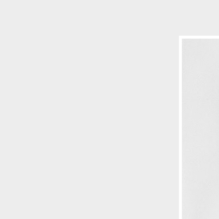
Le ondate di caldo potrebbero far
aumentare il prezzo del cibo più della
guerra in Iran e della crisi nello Stretto
di Hormuz
Addirittura un punto
percentuale di inflazione alimentare in
più, un aumento del costo del cibo che
nel 2027 rischia di arrivare al 3 per cento.
Il ristorante Trippa ha tolto dal menù i
suoi due piatti più celebri perché troppe
persone prendevano solo quelli per
fotografarli
L'ha spiegato lo chef Diego
Rossi, per provare a sfuggire alle
tendenze dettate da Instagram anche
sulla ristorazione.
Il Pentagono ha improvvisamente
cambiato il modo in cui conta i morti e i
feriti nella guerra in Iran
Pare su
richiesta diretta dalla Casa Bianca.