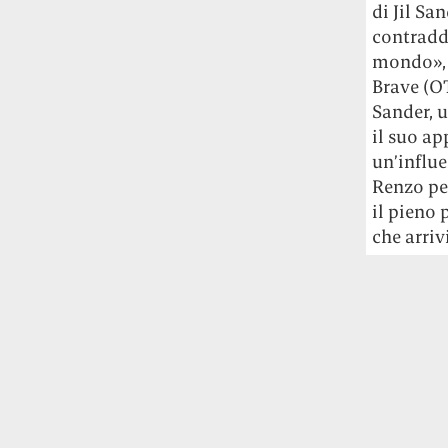
Le cose di cui s
più tutto il rest