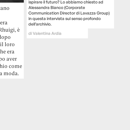
ispirare il futuro? Lo abbiamo chiesto ad
vano
Alessandra Bianco (Corporate
Communication Director di Lavazza Group)
in questa intervista sul senso profondo
 era
dell’archivio.
Rhuigi, è
di
Valentina Ardia
 dopo
il loro
he era
opo aver
chio come
la moda.