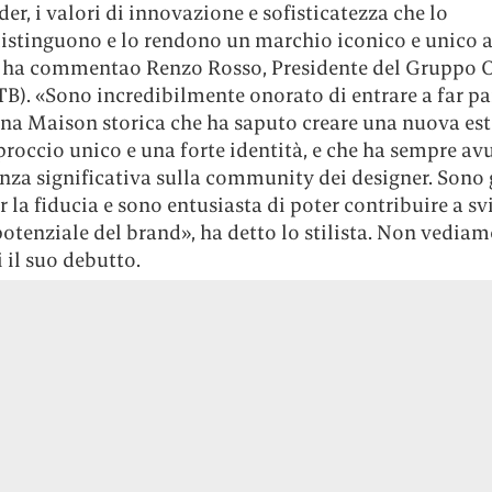
i parla,
Categorie
About
Città
Chi siam
o.
Cultura
Contatti
Internet
Mediaki
Lifestyle
Jobs