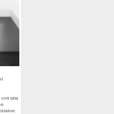
oi
o con una
mo
mission
l
nly the
e di Jil
etica con
uto
grato a
viluppare
o l’ora