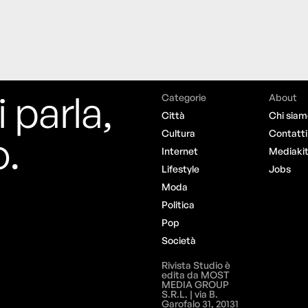
Moda
Politica
Pop
Società
Rivista Studio è
edita da MOST
MEDIA GROUP
S.R.L. | via B.
Garofalo 31, 20131
Milano | P. Iva
07160780966 | Tel.
+39 0236504651
iva sulla raccolta
Le tue preferenze relative alla priva