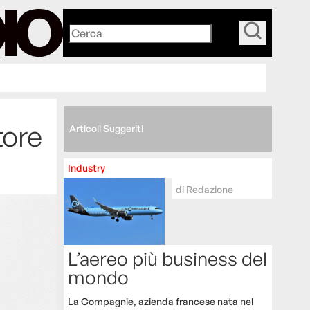
_
tore
Articoli Suggeriti
Industry
di
Redazione
L’aereo più business del
mondo
La Compagnie, azienda francese nata nel