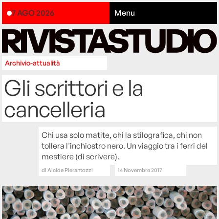
7 AGO 2026
Menu
Archivio-attualità
Gli scrittori e la
cancelleria
Chi usa solo matite, chi la stilografica, chi non
tollera l'inchiostro nero. Un viaggio tra i ferri del
mestiere (di scrivere).
di
Alcide Pierantozzi
14 Novembre 2017