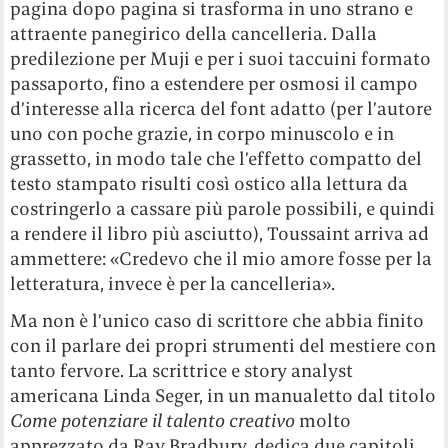
pagina dopo pagina si trasforma in uno strano e
attraente panegirico della cancelleria. Dalla
predilezione per Muji e per i suoi taccuini formato
passaporto, fino a estendere per osmosi il campo
d’interesse alla ricerca del font adatto (per l’autore
uno con poche grazie, in corpo minuscolo e in
grassetto, in modo tale che l’effetto compatto del
testo stampato risulti così ostico alla lettura da
costringerlo a cassare più parole possibili, e quindi
a rendere il libro più asciutto), Toussaint arriva ad
ammettere: «Credevo che il mio amore fosse per la
letteratura, invece è per la cancelleria».
Ma non è l’unico caso di scrittore che abbia finito
con il parlare dei propri strumenti del mestiere con
tanto fervore. La scrittrice e story analyst
americana Linda Seger, in un manualetto dal titolo
Come potenziare il talento creativo
molto
apprezzato da Ray Bradbury, dedica due capitoli