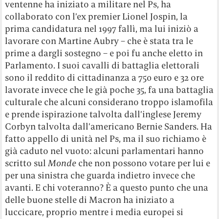
ventenne ha iniziato a militare nel Ps, ha
collaborato con l’ex premier Lionel Jospin, la
prima candidatura nel 1997 fallì, ma lui iniziò a
lavorare con Martine Aubry – che è stata tra le
prime a dargli sostegno – e poi fu anche eletto in
Parlamento. I suoi cavalli di battaglia elettorali
sono il reddito di cittadinanza a 750 euro e 32 ore
lavorate invece che le già poche 35, fa una battaglia
culturale che alcuni considerano troppo islamofila
e prende ispirazione talvolta dall’inglese Jeremy
Corbyn talvolta dall’americano Bernie Sanders. Ha
fatto appello di unità nel Ps, ma il suo richiamo è
già caduto nel vuoto: alcuni parlamentari hanno
scritto sul
Monde
che non possono votare per lui e
per una sinistra che guarda indietro invece che
avanti. E chi voteranno? È a questo punto che una
delle buone stelle di Macron ha iniziato a
luccicare, proprio mentre i media europei si