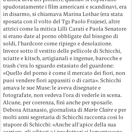
spudoratamente i film americani e scandinavi, era
in disarmo, si chiamava Marina Lothar (era stata
sposata con il volto del Tg1 Paolo Frajese), altre
attrici come la mitica Lilli Carati e Paola Senatore
si erano date al porno obbligate dal bisogno di
soldi, l’hardcore come ripiego e desolazione.
Invece sotto il vestito delle pellicole di Schicchi,
sciatte e kitsch, artigianali e ingenue, barocche e
trash c’era lo sguardo estasiato del guardone:
«Quello del porno è come il mercato dei fiori, non
puoi vendere fiori appassiti o di carta». Schicchi
amava le sue Muse: le aveva disegnate e
fotografate, non vedeva l’ora di vederle in scena.
Alcune, per coerenza, finì anche per sposarle.
Debora Attanasio, giornalista di
Marie Claire
e per
molti anni segretaria di Schicchi racconta così lo
stupore di Schicchi: «Anche all’apice della sua
carriera, gli editori e i produttori si lamentavano