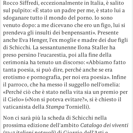
Rocco Siffredi, eccezionalmente in Italia, è salito
sul pulpito: «È stato un padre per me, è stato lui a
sdoganare tutto il mondo del porno. Io sono
venuto dopo: a me dicevano che ero un figo, lui si
prendeva gli insulti dei benpensanti»
.
Presente
anche Eva Henger, l’ex moglie e madre dei due figli
di Schicchi
.
La sessantunenne Ilona Staller ha
preso persino l’eucarestia, poi alla fine della
cerimonia ha tenuto un discorso: «Abbiamo fatto
tanta poesia, si può dire, perché anche se era
erotismo e pornografia, per noi era poesia». Infine
il parroco, che ha messo il suggello nell’omelia:
«Perché ciò che è stato nella vita sia un premio per
il Cielo» («Non si poteva evitare?», si è chiesto il
vaticanista della
Stampa
Tornielli).
Non ci sarà più la scheda di Schicchi nella
prossima edizione dell’ambito
Catalogo dei viventi
(7247 italiani notevoli)
di Giorgio dell’Arti e