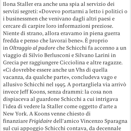
Ilona Staller era anche una spia al servizio dei
servizi segreti: «Dovevo portarmi a letto i politici o
i businessmen che venivano dagli altri paesi e
cercare di carpire loro informazioni preziose.
Niente di strano, allora eravamo in piena guerra
fredda e penso che lavorai bene». È proprio
in
Oltraggio al pudore
che Schicchi fa accenno a un
viaggio di Silvio Berlusconi e Silvano Larini in
Grecia per raggiungere Cicciolina e altre ragazze.
«Ci dovrebbe essere anche un Vhs di quella
vacanza, da qualche parte», concludeva vago e
allusivo Schicchi nel 1995. A portargliela via arrivò
invece Jeff Koons, senza drammi: la cosa non
dispiaceva al guardone Schicchi a cui intrigava
l’idea di vedere la Staller come oggetto d’arte a
New York. A Koons venne chiesto di
finanziare
Frigidaire
dell’amico Vincenzo Sparagna
sul cui appoggio Schicchi contava, da decennale