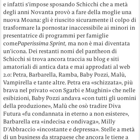
e infatti s’impose sposando Schicchi che a metà
degli anni Novanta provò a fare della moglie una
nuova Moana: gli è riuscito sicuramente il colpo di
trasformare la pornostar inaccessibile ai minori in
presentatrice di programmi per famiglie
come
Paperissima Sprint,
ma non è mai diventata
un’icona. Dei restanti nomi del pantheon di
Schicchi si trova ancora traccia su blog e siti
amatoriali di antica data e mai approdati al web
2.0: Petra, Barbarella, Ramba, Baby Pozzi, Malù,
Vampirella e tante altre. Petra era «schizzata», più
brava nel privato «con Sgarbi e Mughini» che nelle
esibizioni, Baby Pozzi andava «con tutti gli uomini
della produzione», Malù che osò tradire Diva
Futura «fu condannata in eterno a non esistere»,
Barbarella era «indecisa e ondivaga», Milly
D’Abbraccio «incostante e depressa». Stelle a metà
di un business da strapaese che ancora le tiene a