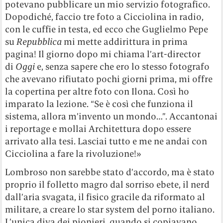
potevano pubblicare un mio servizio fotografico.
Dopodiché, faccio tre foto a Cicciolina in radio,
con le cuffie in testa, ed ecco che Guglielmo Pepe
su
Repubblica
mi mette addirittura in prima
pagina! Il giorno dopo mi chiama l’art-director
di
Oggi
e, senza sapere che ero lo stesso fotografo
che avevano rifiutato pochi giorni prima, mi offre
la copertina per altre foto con Ilona. Così ho
imparato la lezione. “Se è così che funziona il
sistema, allora m’invento un mondo…”. Accantonai
i reportage e mollai Architettura dopo essere
arrivato alla tesi. Lasciai tutto e me ne andai con
Cicciolina a fare la rivoluzione!»
Lombroso non sarebbe stato d’accordo, ma è stato
proprio il folletto magro dal sorriso ebete, il nerd
dall’aria svagata, il fisico gracile da riformato al
militare, a creare lo star system del porno italiano.
L’unica diva dei pionieri, quando si copiavano