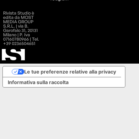
Rivista Studio è
edita da MOST
MEDIA GROUP
S.R.L. | via B.
Garofalo 31, 20131
Milano | P. Iva
07160780966 | Tel.
+39 0236504651
Le tue preferenze relative alla privacy
Informativa sulla raccolta