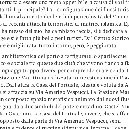
tornata a essere una meta appetibile, a causa di vari f
nti. Il principale? La riconfigurazione dei flussi turis
all’innalzamento dei livelli di pericolosità del Vicino
o ai recenti attacchi terroristici di matrice islamica. 
 ha messo del suo: ha cambiato faccia, si è dedicata al
e e si è fatta più bella per i turisti. Dal Centro Storico
 è migliorata; tutto intorno, però, è peggiorata.
 architettonica del porto a raffigurare lo spartiacque
co e sociale tra queste due città che vivono fianco a 
linguaggi troppo diversi per comprendersi a vicenda.
 Stazione Marittima realizzata come estensione di Pia
. Dall’altra la Casa del Portuale, ideata e voluta da A
e si affaccia su Via Amerigo Vespucci. La Stazione Ma
un composto spazio metafisico animato dai nuovi flus
 e guarda a due simboli del potere cittadino: Castel N
an Giacomo. La Casa del Portuale, invece, che si affac
 opposto dalla parte di Via Amerigo Vespucci, semi-
ta e cadente di ruggine siderurgica, incarna il caos