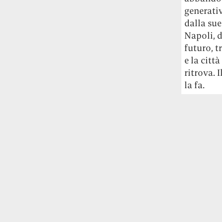
generativ
dalla sue
Napoli, d
futuro, t
e la citt
ritrova. 
la fa.