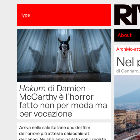
Hype ↓
About
Archivio-att
Nel 
di
Gennaro 
Hokum
di Damien
McCarthy è l’horror
fatto non per moda ma
per vocazione
Arriva nelle sale italiane uno dei film
dell'orrore più attesi e chiacchierati
dell'anno. Ne abbiamo parlato con il regista