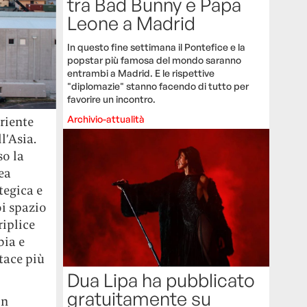
tra Bad Bunny e Papa
Leone a Madrid
In questo fine settimana il Pontefice e la
popstar più famosa del mondo saranno
entrambi a Madrid. E le rispettive
"diplomazie" stanno facendo di tutto per
favorire un incontro.
Archivio-attualità
Oriente
l’Asia.
so la
ea
tegica e
oi spazio
riplice
bia e
tace più
Dua Lipa ha pubblicato
gratuitamente su
on