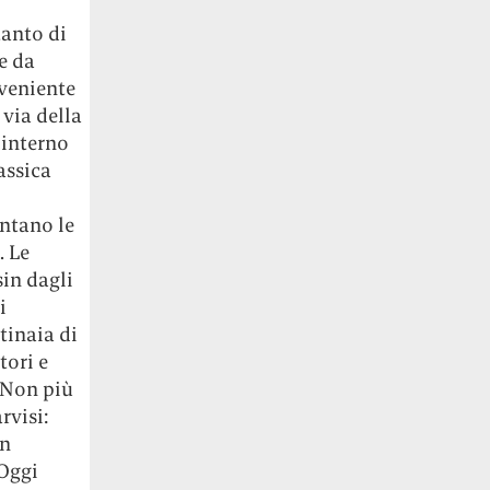
tanto di
ge da
oveniente
 via della
’interno
lassica
ntano le
. Le
sin dagli
i
tinaia di
tori e
 Non più
rvisi:
in
 Oggi