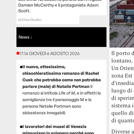
Damien McCarthy e il protagonista Adam
Scott.
di
Elisa Giudici
News ↓
Il porto 
17:16 GIOVEDÌ 6 AGOSTO 2026
lontano, 
Il nuovo, attesissimo,
Un Orient
chiacchieratissimo romanzo di Rachel
zona Est 
Cusk che potrebbe come non potrebbe
d’insedia
parlare (male) di Natalie Portman
Il
luogo di 
romanzo si intitola
Life of M
, e in effetti le
di sperim
somiglianze tra il personaggio M e la
sistema i
persona Natalie Portman sono
quello di
abbastanza innegabili.
di quant
I lavoratori dei musei di Venezia
Diverse 
minacciano lo sciopero perché sono