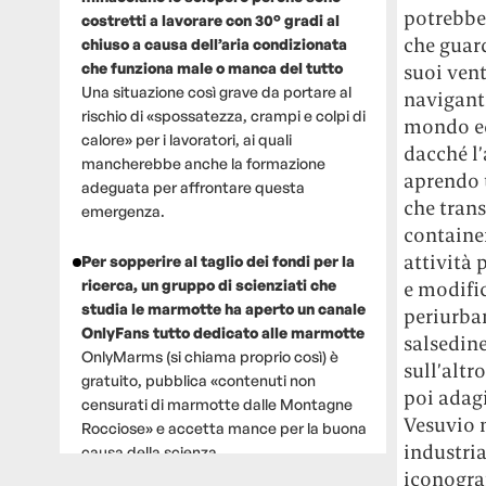
potrebbe
costretti a lavorare con 30° gradi al
che guard
chiuso a causa dell’aria condizionata
che funziona male o manca del tutto
suoi vent
Una situazione così grave da portare al
naviganti
rischio di «spossatezza, crampi e colpi di
mondo ed
calore» per i lavoratori, ai quali
dacché l’
mancherebbe anche la formazione
aprendo u
adeguata per affrontare questa
che trans
emergenza.
container
attività 
Per sopperire al taglio dei fondi per la
ricerca, un gruppo di scienziati che
e modific
studia le marmotte ha aperto un canale
periurban
OnlyFans tutto dedicato alle marmotte
salsedine
OnlyMarms (si chiama proprio così) è
sull’altr
gratuito, pubblica «contenuti non
poi adagi
censurati di marmotte dalle Montagne
Vesuvio 
Rocciose» e accetta mance per la buona
industria
causa della scienza.
iconograf