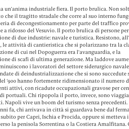
ha un’anima industriale fiera. Il porto brulica. Non sol
to che il tragitto stradale che corre al suo interno fun
teria di decongestionamento per parte del traffico pr
e a ridosso del Vesuvio. Il porto brulica di persone per
ne di due industrie: navale e turistica. Resistono, all
, le attività di cantieristica che si polarizzano tra la c
ione di cui nel Dopoguerra era l’avanguardia, e la
zione di scafi di ultima generazione. Ma laddove aume
minuiscono i lavoratori del settore siderurgico navale
ndate di deindustrializzazione che si sono succedute 
 del ‘900 hanno fortemente ridimensionato il numero d
nti attivi, con ricadute occupazionali gravose per cen
di portuali. Chi ripopola il porto, invece, sono viaggia
ti. Napoli vive un boom del turismo senza precedenti.
anni fa, chi arrivava in città si guardava bene dal ferma
 subito per Capri, Ischia e Procida, oppure si metteva 
erso la penisola Sorrentina o la Costiera Amalfitana.