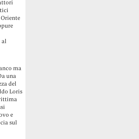
attori
tici
 Oriente
Eppure
 al
fianco ma
 Da una
zza del
ldo Loris
rittima
si
uovo e
cia sul