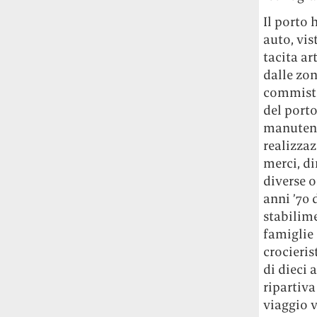
Le ondate di caldo potrebbero far
Il porto 
aumentare il prezzo del cibo più della
auto, vis
guerra in Iran e della crisi nello Stretto
tacita ar
di Hormuz
Addirittura un punto
percentuale di inflazione alimentare in
dalle zon
più, un aumento del costo del cibo che
commistio
nel 2027 rischia di arrivare al 3 per cento.
del porto
manutenz
Il ristorante Trippa ha tolto dal menù i
realizza
suoi due piatti più celebri perché troppe
merci, di
persone prendevano solo quelli per
diverse o
fotografarli
L'ha spiegato lo chef Diego
anni ’70
Rossi, per provare a sfuggire alle
tendenze dettate da Instagram anche
stabilime
sulla ristorazione.
famiglie 
crocieris
Il Pentagono ha improvvisamente
di dieci 
cambiato il modo in cui conta i morti e i
ripartiva
feriti nella guerra in Iran
Pare su
viaggio v
richiesta diretta dalla Casa Bianca.