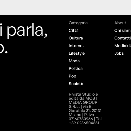
i parla,
Categorie
About
Città
Chi siam
o.
Cultura
Contatti
Internet
Mediaki
Lifestyle
Jobs
Moda
Politica
Pop
Società
Rivista Studio è
edita da MOST
MEDIA GROUP
S.R.L. | via B.
Garofalo 31, 20131
Milano | P. Iva
07160780966 | Tel.
+39 0236504651