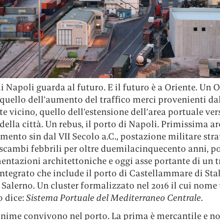
di Napoli guarda al futuro. E il futuro è a Oriente. Un 
quello dell’aumento del traffico merci provenienti dal
e vicino, quello dell’estensione dell’area portuale ver
della città. Un rebus, il porto di Napoli. Primissima ar
mento sin dal VII Secolo a.C., postazione militare stra
scambi febbrili per oltre duemilacinquecento anni, p
entazioni architettoniche e oggi asse portante di un t
ntegrato che include il porto di Castellammare di Sta
 Salerno. Un cluster formalizzato nel 2016 il cui nome 
o dice:
Sistema Portuale del Mediterraneo Centrale
.
anime convivono nel porto. La prima è mercantile e n