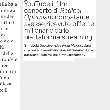
YouTube il film
ella baia
concerto di
Radical
ione e ai
Optimism
nonostante
one dei
avesse ricevuto offerte
utto il
itte
milionarie dalle
015,
piattaforme streaming
o e ciò
Si intitola
Dua Lipa - Live From Mexico
, dura
iù
due ore e in nemmeno una settimana ha già
o delle
superato i due milioni di visualizzazioni.
trolifere
aree
forma di
l’uno
llevati e
o il