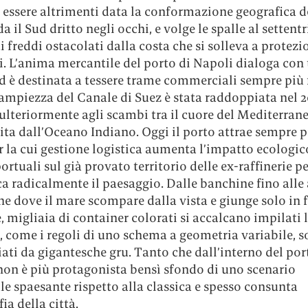
 essere altrimenti data la conformazione geografica d
a il Sud dritto negli occhi, e volge le spalle al settentr
i freddi ostacolati dalla costa che si solleva a protezi
. L’anima mercantile del porto di Napoli dialoga con t
 è destinata a tessere trame commerciali sempre più f
ampiezza del Canale di Suez è stata raddoppiata nel 2
lteriormente agli scambi tra il cuore del Mediterrane
ita dall’Oceano Indiano. Oggi il porto attrae sempre p
 la cui gestione logistica aumenta l’impatto ecologic
portuali sul già provato territorio delle ex-raffinerie pe
a radicalmente il paesaggio. Dalle banchine fino alle 
e dove il mare scompare dalla vista e giunge solo in 
, migliaia di container colorati si accalcano impilati 
o, come i regoli di uno schema a geometria variabile, so
ati da gigantesche gru. Tanto che dall’interno del port
non è più protagonista bensì sfondo di uno scenario
le spaesante rispetto alla classica e spesso consunta
ia della città.