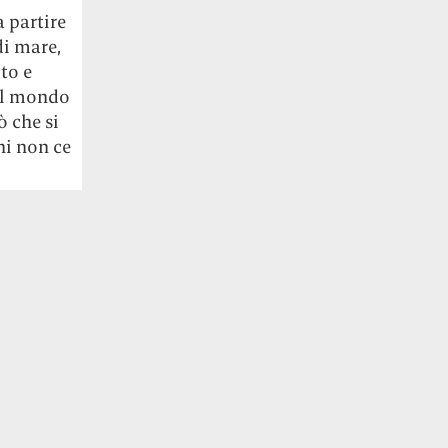
a partire
di mare,
to e
nel mondo
ò che si
chi non ce