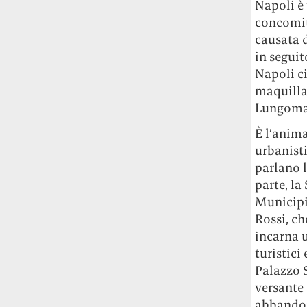
Napoli è 
Risultato: 4 morti "in meno" e circa 600
concomita
feriti in più.
causata d
Fred Again ha passato 50 ore
in seguit
consecutive in livestream su YouTube
Napoli ci
per completare il suo nuovo mixtape
Lo
maquillag
ha fatto insieme al collettivo LATIN
Lungomare
MAFIA, registrato tutto a Città del
Messico e intitolato (didascalicamente
È l’anima
ma efficacemente) 9 months & 50 hours.
urbanisti
parlano 
I Massive Attack sono stati banditi a
parte, la
vita da Singapore dopo aver esposto la
Municipio
bandiera della Palestina durante un
Rossi, ch
concerto
Prima di essere espulsi hanno
incarna 
subìto perquisizioni e il sequestro dei
turistici
passaporti. «Un'esperienza surreale», l'ha
definita la band.
Palazzo S
versante
abbandona