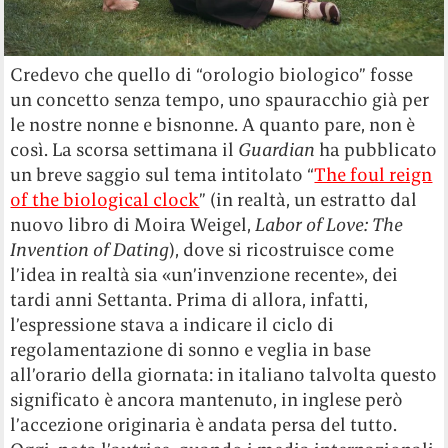
Credevo che quello di “orologio biologico” fosse
un concetto senza tempo, uno spauracchio già per
le nostre nonne e bisnonne. A quanto pare, non è
così. La scorsa settimana il
Guardian
ha pubblicato
un breve saggio sul tema intitolato “
The foul reign
of the biological clock
” (in realtà, un estratto dal
nuovo libro di Moira Weigel,
Labor of Love: The
Invention of Dating
), dove si ricostruisce come
l’idea in realtà sia «un’invenzione recente», dei
tardi anni Settanta. Prima di allora, infatti,
l’espressione stava a indicare il ciclo di
regolamentazione di sonno e veglia in base
all’orario della giornata: in italiano talvolta questo
significato è ancora mantenuto, in inglese però
l’accezione originaria è andata persa del tutto.