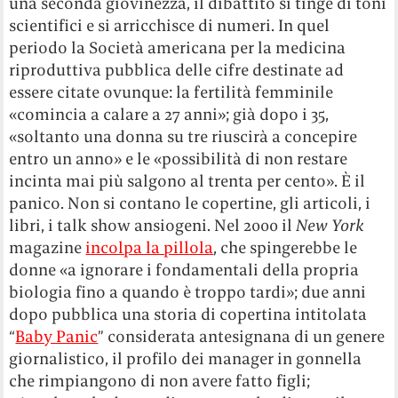
una seconda giovinezza, il dibattito si tinge di toni
scientifici e si arricchisce di numeri. In quel
periodo la Società americana per la medicina
riproduttiva pubblica delle cifre destinate ad
essere citate ovunque: la fertilità femminile
«comincia a calare a 27 anni»; già dopo i 35,
«soltanto una donna su tre riuscirà a concepire
entro un anno» e le «possibilità di non restare
incinta mai più salgono al trenta per cento». È il
panico. Non si contano le copertine, gli articoli, i
libri, i talk show ansiogeni. Nel 2000 il
New York
magazine
incolpa la pillola
, che spingerebbe le
donne «a ignorare i fondamentali della propria
biologia fino a quando è troppo tardi»; due anni
dopo pubblica una storia di copertina intitolata
“
Baby Panic
” considerata antesignana di un genere
giornalistico, il profilo dei manager in gonnella
che rimpiangono di non avere fatto figli;