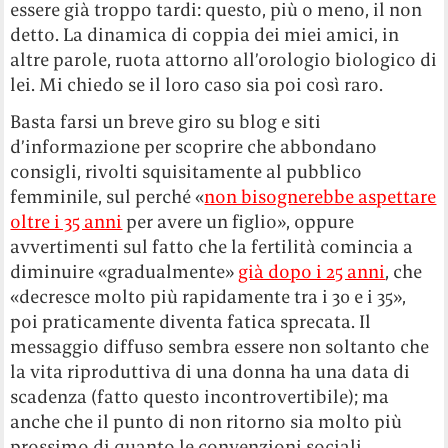
essere già troppo tardi: questo, più o meno, il non
detto. La dinamica di coppia dei miei amici, in
altre parole, ruota attorno all’orologio biologico di
lei. Mi chiedo se il loro caso sia poi così raro.
Basta farsi un breve giro su blog e siti
d’informazione per scoprire che abbondano
consigli, rivolti squisitamente al pubblico
femminile, sul perché «
non bisognerebbe aspettare
oltre i 35 anni
per avere un figlio», oppure
avvertimenti sul fatto che la fertilità comincia a
diminuire «gradualmente»
già dopo i 25 anni
, che
«decresce molto più rapidamente tra i 30 e i 35»,
poi praticamente diventa fatica sprecata. Il
messaggio diffuso sembra essere non soltanto che
la vita riproduttiva di una donna ha una data di
scadenza (fatto questo incontrovertibile); ma
anche che il punto di non ritorno sia molto più
prossimo di quanto le convenzioni sociali