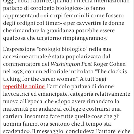
Oggi, nota l’autrice, quando i media internazionali
parlano di «orologio biologico» lo fanno
rappresentando «i corpi femminili come fossero
degli ordigni col timer» e per «avvertire le donne
che rimandare la gravidanza potrebbe essere
qualcosa che un giorno rimpiangeranno».
L’espressione “orologio biologico” nella sua
accezione attuale è stata popolarizzata dal
commentatore del
Washington Post
Roger Cohen
nel 1978, con un editoriale intitolato “The clock is
ticking for the career woman”. A tutt’oggi
reperibile online
, l’articolo parlava di donne
lavoratrici ed emancipate, categoria relativamente
nuova all’epoca, che «dopo avere rimandato la
maternità per andare al college e costruirsi una
carriera, insomma fare tutte quelle cose che gli
uomini fanno, ora sentono che il tempo sta
scadendo». Il messaggio, concludeva l’autore, è che