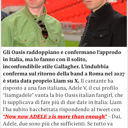
Gli Oasis raddoppiano e confermano l’approdo
in Italia, ma lo fanno con il solito,
inconfondibile stile Gallagher.
L’indubbia
conferma sul ritorno della band a Roma nel 2027
è stata data proprio Liam su X.
Il cantante ha
risposto a una fan italiana, Adele V, il cui profilo
“liamgadele” vanta la bio Oasis italian fangirl, che
li supplicava di fare più di due date in Italia: Liam
l’ha subito bacchettata rispondendo al tweet con
“Now now ADELE 2 is more than enough”
– Dai,
Adele, due sono più che sufficienti. Se tutto va