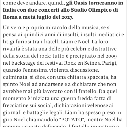
come deve andare, quindi,
gli Oasis torneranno in
Italia con due concerti allo Stadio Olimpico di
Roma a metà luglio del 2027.
Un vero e proprio miracolo della musica, se si
pensa ai quindici anni di insulti, insulti mediatici e
litigi furiosi tra i fratelli Liam e Noel. La loro
rivalità è stata una delle più celebri e distruttive
della storia del rock: tutto è precipitato nel 2009
nel backstage del festival Rock en Seine a Parigi,
quando l’ennesima violenta discussione,
culminata, si dice, con una chitarra spaccata, ha
spinto Noel ad andarsene e a dichiarare che non
avrebbe mai più lavorato con il fratello. Da quel
momento è iniziata una guerra fredda fatta di
frecciatine sui social, dichiarazioni velenose ai
giornali e battaglie legali. Liam ha spesso preso in
giro Noel chiamandolo “POTATO”, mentre Noel ha
sempre risposto definendo il fratello immaturo e